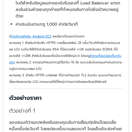
ไบต์สําหรับข้อมูลเมตาของใบรับรองที่ Load Balancer แทรก
ลงในส่วนหัวของทุกคําขอที่กําหนดเส้นทางไปยังเป้าหมายอยู่
ด้วย
ค่าประเมินตามกฎ 1,000 ค่าต่อวินาที
มี
ค่าบริการสำหรับ Amazon EC2
และเรียกเก็บแยกต่างหาก
หมายเหตุ 1: สำหรับตัวรับฟัง HTTPS การเชื่อมต่อใหม่ 25 ครั้ง/วินาทีสำหรับการประมวล
ผล LCU จะนำมาใช้ได้กับใบรับรอง RSA ที่มีขนาดคีย์ <=2K และใบรับรอง ECDSA ที่มี
ขนาดคีย์ <=256 สำหรับใบรับรองซึ่งมีขนาดคีย์ใหญ่กว่า โปรดดู
คำถามที่พบบ่อยเกี่ยวกับ
ราคา
หมายเหตุ 2: หากคุณกำหนดค่ากฎไว้ไม่เกิน 10 ข้อ ระบบจะไม่นับแง่มุมค่าประเมินตาม
กฎในการประมวลผล LCU
หมายเหตุ 3: สําหรับ HTTPS Listener ที่มีการกําหนดค่า TLS ร่วมกัน ระบบจะกําหนดการ
เชื่อมต่อของแต่ละ LCU ตามขนาดคีย์ที่ใหญ่กว่าระหว่างไคลเอนต์และเซิร์ฟเวอร์
ตัวอย่างราคา
ตัวอย่างที่ 1
ลองสมมติว่าแอปพลิเคชันของคุณรับการเชื่อมต่อใหม่โดยเฉลี่ย
หนึ่งครั้งต่อวินาที โดยแต่ละครั้งนานสองนาที ไคลเอ็นต์จะส่งคำขอ