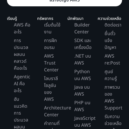
สร้างบัญชี AWS
เรียนรู้
ทรัพยากร
นักพัฒนา
ความช่วยเหลือ
AWS คือ
เริ่มต้นใช้
Builder
ติดต่อเรา
อะไร
งาน
Center
ยื่นตั๋ว
การ
การฝึก
SDK และ
แจ้ง
ประมวล
อบรม
เครื่องมือ
ปัญหา
ผลบน
AWS
.NET บน
AWS
คลาวด์
Trust
AWS
re:Post
คืออะไร
Center
Python
ศูนย์
Agentic
ไลบราลี
บน AWS
ความรู้
AI คือ
โซลูชัน
Java บน
ภาพรวม
อะไร
ของ
AWS
ของ
ฮับ
AWS
AWS
PHP บน
แนวคิด
Architecture
Support
AWS
การ
Center
รับความ
JavaScript
ประมวล
คำถามที่
ช่วยเหลือ
บน AWS
ผลบน