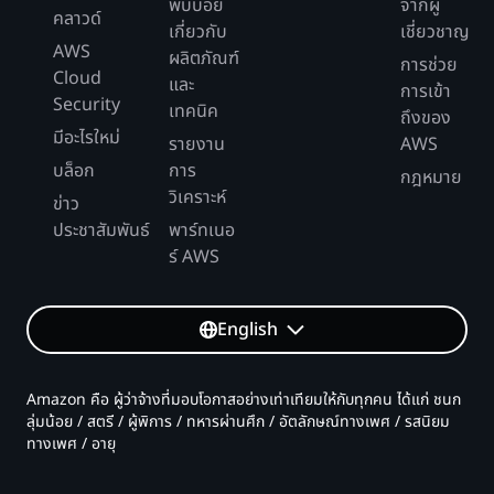
พบบ่อย
จากผู้
คลาวด์
เกี่ยวกับ
เชี่ยวชาญ
AWS
ผลิตภัณฑ์
การช่วย
Cloud
และ
การเข้า
Security
เทคนิค
ถึงของ
มีอะไรใหม่
รายงาน
AWS
บล็อก
การ
กฎหมาย
วิเคราะห์
ข่าว
ประชาสัมพันธ์
พาร์ทเนอ
ร์ AWS
English
Amazon คือ ผู้ว่าจ้างที่มอบโอกาสอย่างเท่าเทียมให้กับทุกคน ได้แก่ ชนก
ลุ่มน้อย / สตรี / ผู้พิการ / ทหารผ่านศึก / อัตลักษณ์ทางเพศ / รสนิยม
ทางเพศ / อายุ