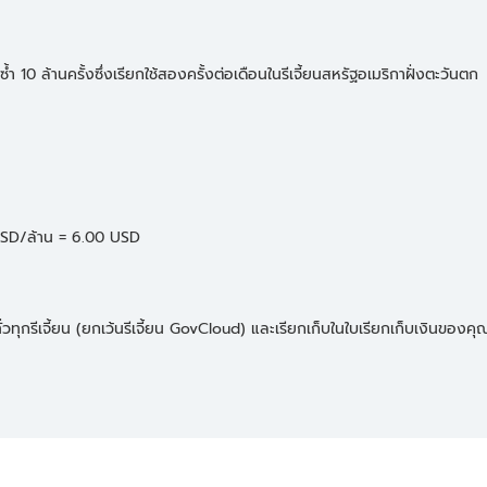
 ล้านครั้งซึ่งเรียกใช้สองครั้งต่อเดือนในรีเจี้ยนสหรัฐอเมริกาฝั่งตะวันตก
0 USD/ล้าน = 6.00 USD
กรีเจี้ยน (ยกเว้นรีเจี้ยน GovCloud) และเรียกเก็บในใบเรียกเก็บเงินของคุณโ