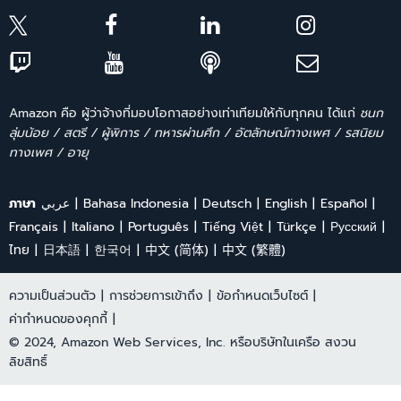
Amazon คือ ผู้ว่าจ้างที่มอบโอกาสอย่างเท่าเทียมให้กับทุกคน ได้แก่
ชนก
ลุ่มน้อย / สตรี / ผู้พิการ / ทหารผ่านศึก / อัตลักษณ์ทางเพศ / รสนิยม
ทางเพศ / อายุ
ภาษา
عربي
Bahasa Indonesia
Deutsch
English
Español
Français
Italiano
Português
Tiếng Việt
Türkçe
Ρусский
ไทย
日本語
한국어
中文 (简体)
中文 (繁體)
ความเป็นส่วนตัว
|
การช่วยการเข้าถึง
|
ข้อกำหนดเว็บไซต์
|
ค่ากำหนดของคุกกี้
|
© 2024, Amazon Web Services, Inc. หรือบริษัทในเครือ สงวน
ลิขสิทธิ์