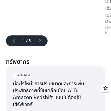
เต
เซิ
เป
Ow
รอง
Hea
1 / 6
ทรัพยากร
โพสต์มีอะไรใหม่
มีอะไรใหม่: การปรับขนาดและการเพิ่ม
ประสิทธิภาพที่ขับเคลื่อนโดย AI ใน
Amazon Redshift แบบไม่ต้องใช้
เซิร์ฟเวอร์