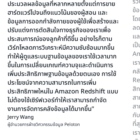
รว
ประมวลผลข้อมูลที่หลากหลายตั้งแต่การขาย
ข้
ฮาร์ดแวร์ไปจนถึงแนวโน้มของผู้สอน และ
โด
ข้อมูลการออกกําลังกายของผู้ใช้เพื่อสร้างและ
ลด
ปรับแต่งการตัดสินใจทางธุรกิจของเราเพื่อ
แล
ประสบการณ์ของลูกค้าที่ดีขึ้น อย่างไรก็ตาม
เป
เวิร์กโหลดการวิเคราะห์มีความซับซ้อนมากขึ้น
Am
ทําให้ผู้ดูแลระบบฐานข้อมูลของเราใช้เวลามาก
เร
ขึ้นในการเปลี่ยนเกณฑ์ความจุและดําเนินการ
คล
เพิ่มประสิทธิภาพฐานข้อมูลด้วยตนเอง การใช้
Re
ประโยชน์จากความสามารถในการเพิ่ม
สิ
ประสิทธิภาพใหม่ใน Amazon Redshift แบบ
สา
ไม่ต้องใช้เซิร์ฟเวอร์ทําให้เราสามารถกําจัด
สา
งานการจัดการคลังข้อมูลได้มากขึ้น
กั
Jerry Wang
ที่
ผู้อํานวยการฝ่ายวิศวกรรมข้อมูล Peloton
เรา