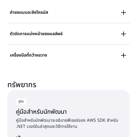
คำขอแบบอะซิงโครนัส
AWS SDK สำหรับ .NET ใช้
ตัวจัดการแบ่งหน้าของผลลัพธ์
Task-based Asynchronous
สำหรับ
เวิร์กโฟลว์แบบอะซิงโครนัส
วิธีการ
Pattern (TAP)
แบบอะซิงโครนัสใน API ของ AWS SDK สำหรับ .NET
การดำเนินการของ AWS จำนวนมากจะส่งคืนผลลัพธ์ในรูป
เครื่องมือที่กว้างขวาง
เป็นการดำเนินการที่อิงตามคลาส Task หรือคลาส
แบบแบ่งหน้า เมื่ออ็อบเจ็กต์ตอบกลับมีขนาดใหญ่เกินกว่าที่
Task<TResult>
จะส่งกลับในครั้งเดียว AWS SDK สำหรับ .NET มี
ตัวจัดการ
มีตัวเลือกเครื่องมือที่หลากหลายรองรับผู้ใช้ของ AWS SDK
แบ่งหน้า
สำหรับการวนผลลัพธ์ซ้ำในการเรียกใช้บริการหลาย
ทรัพยากร
สำหรับ .NET เครื่องมือเหล่านี้ช่วยอำนวยความสะดวกใน
ครั้งได้อย่างราบรื่น
การ
พัฒนา
และ
ปรับใช้
แอปพลิเคชัน .NET
คู่มือ
คู่มือสำหรับนักพัฒนา
คู่มือสำหรับนักพัฒนาจะอธิบายฟีเจอร์ของ AWS SDK สำหรับ
.NET เวอร์ชันล่าสุดและวิธีการใช้งาน