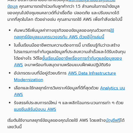
ข้อมูล
คุณสามารถเข้าร่วมกับลูกค้ากว่า 1.5 ล้านคนในการนำข้อมูล
ของคุณไปยังชุมชนคลาวด์ที่น่าเชื่อถือ ปลอดภัย และปรับขนาดได้
มากที่สุดในโลก ตัวอย่างเช่น คุณสามารถใช้ AWS เพื่อทำสิ่งต่อไปนี้
ค้นพบวิธีเพิ่มมูลค่าทางธุรกิจของข้อมูลของคุณด้วยการ
ใช้
กลยุทธ์ข้อมูลแบบครบวงจรกับ AWS ด้วยอีบุ๊กเล่มนี้
ในชั้นเรียนมืออาชีพตามความต้องการนี้ มาเรียนรู้กันว่าจะสร้าง
โปรแกรมการกำกับดูแลข้อมูลที่ประสบความสำเร็จและได้รับเงินทุน
ได้อย่างไร วิดีโอ
ชั้นเรียนมืออาชีพเรื่องการกำกับดูแลข้อมูลของ
AWS
จะมาพร้อมกับสมุดงานพร้อมแบบฝึกฝนปฏิบัติจริง
อัปเกรดระบบที่มีอยู่ด้วยบริการ
AWS Data Infrastructure
Modernization
เลือกและใช้กลยุทธ์การวิเคราะห์ข้อมูลที่ดีที่สุดด้วย
Analytics บน
AWS
รังสรรค์ประสบการณ์ใหม่ ๆ และพลิกโฉมกระบวนการเก่า ๆ ด้วย
แมชชีนเลิร์นนิงบน AWS
เริ่มต้นใช้งานกลยุทธ์ข้อมูลของคุณโดยใช้ AWS โดยสร้าง
บัญชีฟรี
ได้
เลยวันนี้