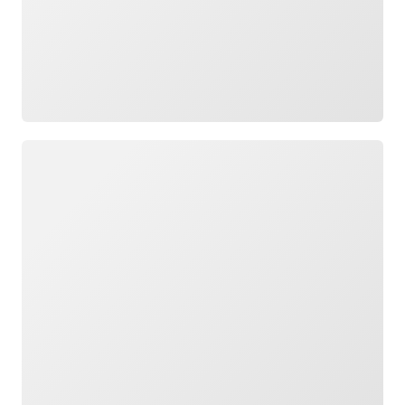
กำลังโหลด