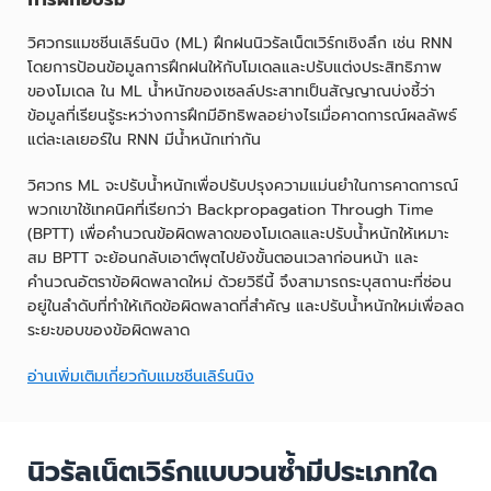
วิศวกรแมชชีนเลิร์นนิง (ML) ฝึกฝนนิวรัลเน็ตเวิร์กเชิงลึก เช่น RNN
โดยการป้อนข้อมูลการฝึกฝนให้กับโมเดลและปรับแต่งประสิทธิภาพ
ของโมเดล ใน ML น้ำหนักของเซลล์ประสาทเป็นสัญญาณบ่งชี้ว่า
ข้อมูลที่เรียนรู้ระหว่างการฝึกมีอิทธิพลอย่างไรเมื่อคาดการณ์ผลลัพธ์
แต่ละเลเยอร์ใน RNN มีน้ำหนักเท่ากัน
วิศวกร ML จะปรับน้ำหนักเพื่อปรับปรุงความแม่นยำในการคาดการณ์
พวกเขาใช้เทคนิคที่เรียกว่า Backpropagation Through Time
(BPTT) เพื่อคำนวณข้อผิดพลาดของโมเดลและปรับน้ำหนักให้เหมาะ
สม BPTT จะย้อนกลับเอาต์พุตไปยังขั้นตอนเวลาก่อนหน้า และ
คำนวณอัตราข้อผิดพลาดใหม่ ด้วยวิธีนี้ จึงสามารถระบุสถานะที่ซ่อน
อยู่ในลำดับที่ทำให้เกิดข้อผิดพลาดที่สำคัญ และปรับน้ำหนักใหม่เพื่อลด
ระยะขอบของข้อผิดพลาด
อ่านเพิ่มเติมเกี่ยวกับแมชชีนเลิร์นนิง
นิวรัลเน็ตเวิร์กแบบวนซ้ำมีประเภทใด