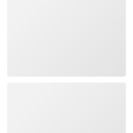
กำลังโหลด