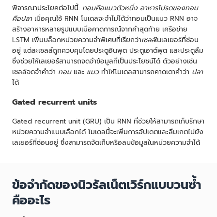
พิจารณาประโยคต่อไปนี้:
ทอมคือแมวตัวหนึ่ง
อาหารโปรดของทอม
คือปลา
เมื่อคุณใช้ RNN โมเดลจะจำไม่ได้ว่าทอมเป็นแมว RNN อาจ
สร้างอาหารหลายรูปแบบเมื่อคาดการณ์จากคำสุดท้าย เครือข่าย
LSTM เพิ่มบล็อกหน่วยความจำพิเศษที่เรียกว่า
เซลล์
ในเลเยอร์ที่ซ่อน
อยู่ แต่ละเซลล์ถูกควบคุมโดยประตูอินพุต ประตูเอาต์พุต และประตูลืม
ซึ่งช่วยให้เลเยอร์สามารถจดจำข้อมูลที่เป็นประโยชน์ได้ ตัวอย่างเช่น
เซลล์จดจำคำว่า
ทอม
และ
แมว
ทำให้โมเดลสามารถคาดเดาคำว่า
ปลา
ได้
Gated recurrent units
Gated recurrent unit (GRU) เป็น RNN ที่ช่วยให้สามารถเก็บรักษา
หน่วยความจำแบบเลือกได้ โมเดลนี้จะเพิ่มการอัปเดตและลืมเกตไปยัง
เลเยอร์ที่ซ่อนอยู่ ซึ่งสามารถจัดเก็บหรือลบข้อมูลในหน่วยความจำได้
ข้อจำกัดของนิวรัลเน็ตเวิร์กแบบวนซ้ำ
คืออะไร