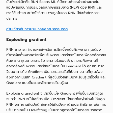
นับตั้งแต่เปิดตัว RNN วิศวกร ML ก็มีความก้าวหน้าอย่างมากใน
แอปพลิเคชันการประมวลผลภาษาธรรมชาติ (NLP) ด้วย RNN และ
เวอร์ชันต่างๆ อย่างไรก็ตาม ตระกูลโมเดล RNN มีข้อจำกัดหลาย
ประการ
อ่านเกี่ยวกับการประมวลผลภาษาธรรมชาติ
Exploding gradient
RNN สามารถทำนายผลลัพธ์ในการฝึกเบื้องต้นผิดพลาด คุณต้อง
ทำการฝึกซ้ำหลายครั้งเพื่อปรับพารามิเตอร์ของโมเดลเพื่อลดอัตราข้อ
ผิดพลาด คุณสามารถอธิบายความไวของอัตราความผิดพลาดที่
สอดคล้องกับพารามิเตอร์ของโมเดลเป็น Gradient ได้ คุณสามารถ
จินตนาการถึง Gradient เป็นความลาดชันที่เป็นทางลาดที่คุณต้อง
ลงมาจากเนินเขา Gradient ที่สูงชันช่วยให้โมเดลเรียนรู้ได้เร็วขึ้น และ
Gradient แบบตื้นจะลดอัตราการเรียนรู้ลง
Exploding gradient จะเกิดขึ้นเมื่อ Gradient เพิ่มขึ้นแบบทวีคูณ
จนกว่า RNN จะไม่เสถียร เมื่อ Gradient มีขนาดใหญ่อย่างไม่สิ้นสุด
RNN จะทำงานผิดปกติ ส่งผลให้เกิดปัญหาด้านประสิทธิภาพ เช่น การ
ปรับมากเกินไป Overfitting เป็นปรากฏการณ์ที่โมเดลสามารถคาด