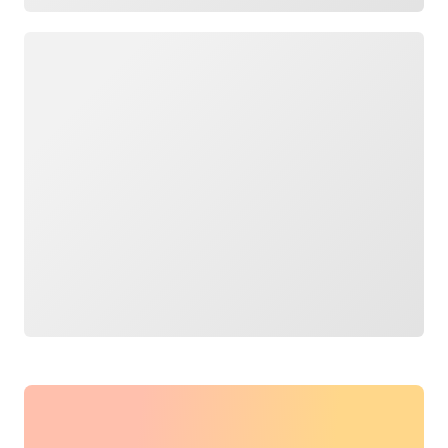
กำลังโหลด