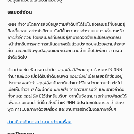
ข้อมูลเกิดขึ้นในเลเยอร์ที่ซ่อนอยู่
เลเยอร์ซ่อน
RNN ทำงานโดยการส่งข้อมูลตามลำดับที่ได้รับไปยังเลเยอร์ที่ซ่อนอยู่
ทีละขั้นตอน อย่างไรก็ตาม ยังมีขั้นตอนการทำงานแบบวนซ้ำเองหรือ
เกิดซ้ำ
อีกด้วย โดยเลเยอร์ที่ซ่อนอยู่สามารถจดจำและใช้อินพุตก่อน
หน้าสำหรับการคาดการณ์ในอนาคตในส่วนประกอบหน่วยความจำระยะ
สั้น โดยจะใช้อินพุตปัจจุบันและหน่วยความจำที่เก็บไว้เพื่อคาดการณ์
ลำดับถัดไป
ตัวอย่างเช่น พิจารณาลำดับ:
แอปเปิ้ลมีสีแดง
คุณต้องการให้ RNN
ทำนาย
สีแดง
เมื่อได้รับลำดับอินพุต
แอปเปิ้ลมี
เมื่อเลเยอร์ที่ซ่อนอยู่
ประมวลผลคำว่า
แอปเปิ้ล
มันจะเก็บสำเนาไว้ในหน่วยความจำ ต่อไป
เมื่อเห็นคำว่า
มี
ก็จะนึกถึง
แอปเปิ้ล
จากความทรงจำ และเข้าใจลำดับ
ทั้งหมด:
แอปเปิ้ล
มีไว้สำหรับบริบท จากนั้นจึงสามารถทำนาย
สีแดง
ได้
เพื่อความแม่นยำที่ดีขึ้น สิ่งนี้ทำให้ RNN มีประโยชน์ในการจดจำเสียง
พูด การแปลภาษาด้วยเครื่อง และงานการสร้างโมเดลภาษาอื่นๆ
อ่านเกี่ยวกับการแปลภาษาด้วยเครื่อง
การฝึกอบรม