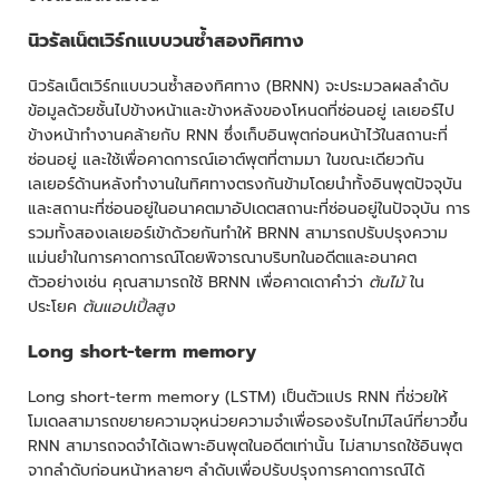
นิวรัลเน็ตเวิร์กแบบวนซ้ำสองทิศทาง
นิวรัลเน็ตเวิร์กแบบวนซ้ำสองทิศทาง (BRNN) จะประมวลผลลำดับ
ข้อมูลด้วยชั้นไปข้างหน้าและข้างหลังของโหนดที่ซ่อนอยู่ เลเยอร์ไป
ข้างหน้าทำงานคล้ายกับ RNN ซึ่งเก็บอินพุตก่อนหน้าไว้ในสถานะที่
ซ่อนอยู่ และใช้เพื่อคาดการณ์เอาต์พุตที่ตามมา ในขณะเดียวกัน
เลเยอร์ด้านหลังทำงานในทิศทางตรงกันข้ามโดยนำทั้งอินพุตปัจจุบัน
และสถานะที่ซ่อนอยู่ในอนาคตมาอัปเดตสถานะที่ซ่อนอยู่ในปัจจุบัน การ
รวมทั้งสองเลเยอร์เข้าด้วยกันทำให้ BRNN สามารถปรับปรุงความ
แม่นยำในการคาดการณ์โดยพิจารณาบริบทในอดีตและอนาคต
ตัวอย่างเช่น คุณสามารถใช้ BRNN เพื่อคาดเดาคำว่า
ต้นไม้
ใน
ประโยค
ต้นแอปเปิ้ลสูง
Long short-term memory
Long short-term memory (LSTM) เป็นตัวแปร RNN ที่ช่วยให้
โมเดลสามารถขยายความจุหน่วยความจำเพื่อรองรับไทม์ไลน์ที่ยาวขึ้น
RNN สามารถจดจำได้เฉพาะอินพุตในอดีตเท่านั้น ไม่สามารถใช้อินพุต
จากลำดับก่อนหน้าหลายๆ ลำดับเพื่อปรับปรุงการคาดการณ์ได้