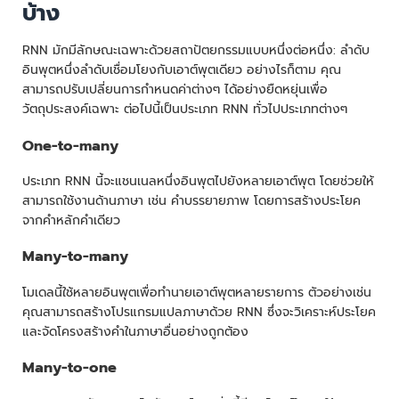
บ้าง
RNN มักมีลักษณะเฉพาะด้วยสถาปัตยกรรมแบบหนึ่งต่อหนึ่ง: ลำดับ
อินพุตหนึ่งลำดับเชื่อมโยงกับเอาต์พุตเดียว อย่างไรก็ตาม คุณ
สามารถปรับเปลี่ยนการกำหนดค่าต่างๆ ได้อย่างยืดหยุ่นเพื่อ
วัตถุประสงค์เฉพาะ ต่อไปนี้เป็นประเภท RNN ทั่วไปประเภทต่างๆ
One-to-many
ประเภท RNN นี้จะแชนเนลหนึ่งอินพุตไปยังหลายเอาต์พุต โดยช่วยให้
สามารถใช้งานด้านภาษา เช่น คำบรรยายภาพ โดยการสร้างประโยค
จากคำหลักคำเดียว
Many-to-many
โมเดลนี้ใช้หลายอินพุตเพื่อทำนายเอาต์พุตหลายรายการ ตัวอย่างเช่น
คุณสามารถสร้างโปรแกรมแปลภาษาด้วย RNN ซึ่งจะวิเคราะห์ประโยค
และจัดโครงสร้างคำในภาษาอื่นอย่างถูกต้อง
Many-to-one