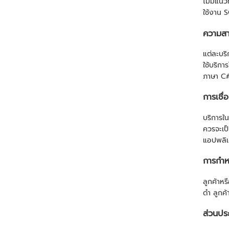
ไม่มีแน
ใช้งาน 
ความสา
แต่ละบร
ใช้บริกา
ภาษา C#
การเชื
บริการใ
ควรจะเป็
แอปพลิเค
การกำ
ลูกค้าห
ดำ ลูกค้
ส่วนปร