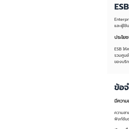
ESB 
Enterpri
และผู้ใช
ประโยช
ESB ให้
รวมศูนย
ของบริ
ข้อจ
มีความ
ความสาม
ฟังก์ชั