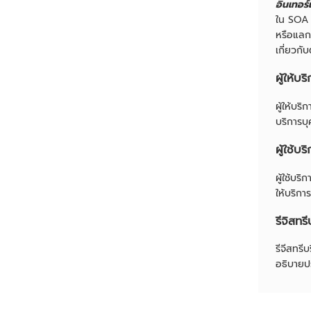
อินเทอร
ใน SOA บ
หรือแลกเ
เกี่ยวกั
ผู้ให้บร
ผู้ให้บร
บริการบุ
ผู้ใช้บร
ผู้ใช้บร
ให้บริกา
รีจิสทร
รีจีสทรี
อธิบายปร