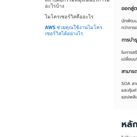
อะไรบ้าง
ออกสู่ต
ไมโครเซอร์วิสคืออะไร
นักพัฒน
AWS ช่วยคุณใช้งานไมโคร
กว่าการเ
เซอร์วิสได้อย่างไร
การบำร
ในการสร
เปลี่ยน
สามารถป
SOA สาม
และคุ้ม
แอปพลิเ
หลั