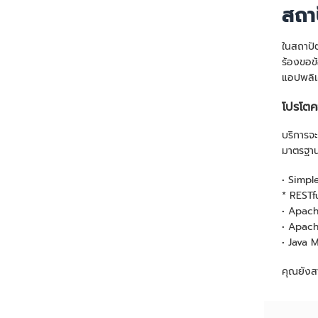
สถา
ในสถาปัต
ร้องขอข
แอปพลิเค
โปรโตค
บริการจะ
มาตรฐาน
• Simpl
* RESTf
• Apach
• Apac
• Java 
คุณยังส