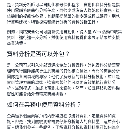
是，資料分析師可以自動化和最佳化程序。自動化資料分析是指
使用電腦系統執行分析任務，而很少或沒有人為乾預的實務。這
些機制的複雜性各異；其範圍從簡單的指令碼或程式碼行，到執
行資料建模、特徵探索和統計分析的資料分析工具。
例如，網路安全公司可能會使用自動化，從大量 Web 活動中收集
資料，進行進一步分析，然後使用資料視覺化來展示結果並支援
商業決策。
資料分析是否可以外包？
是，公司可以引入外部資源來協助分析資料。外包資料分析讓管
理和執行團隊能夠專注於商業的其他核心營運。專門的商業分析
團隊是各自領域的專家；他們了解最新的資料分析技術，並且是
資料管理方面的專家。這意味著他們可以更有效地執行資料分
析、識別模式，並成功預測未來趨勢。然而，知識轉移和資料機
密性可能會給外包帶來商業挑戰。
如何在業務中使用資料分析？
企業從多個面向客戶的內部渠道獲取統計資訊、定量資料和資
訊。但是，找到關鍵洞察需要仔細分析驚人的資料量。這並非小
事。讓我們參考一些範例，了解資料分析和資料科學可如何為企