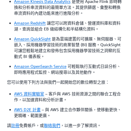
Amazon Kinesis Data Analytics
是使用 Apache Flink 即時轉
換和分析串流資料的最簡單方法。其提供篩選、彙整和轉換
串流資料的內建功能來進行進階分析。
Amazon Redshift
讓您可以跨資料倉儲、營運資料庫和資料
湖，查詢並組合 EB 級結構化和半結構化資料。
Amazon QuickSight
是為雲端建置的可擴展、無伺服器、可
嵌入、採用機器學習技術的商業智慧 (BI) 服務。QuickSight
可讓您輕鬆地建立和發佈包含採用機器學習技術之洞察的互
動式 BI 儀表板。
Amazon OpenSearch Service
可輕鬆執行互動式日誌分析、
即時應用程式監控、網站搜尋以及其他動作。
您可以使用下列方法與我們一起開始您的數位轉型之旅：
AWS 資料實驗室
– 客戶與 AWS 技術資源之間的聯合工程合
作，以加速資料和分析計畫。
AWS D2E 計畫
– 與 AWS 建立合作夥伴關係，使移動更快、
更精確、範圍更廣。
請
註冊
免費帳戶，或
聯絡我們
，以進一步了解資訊。