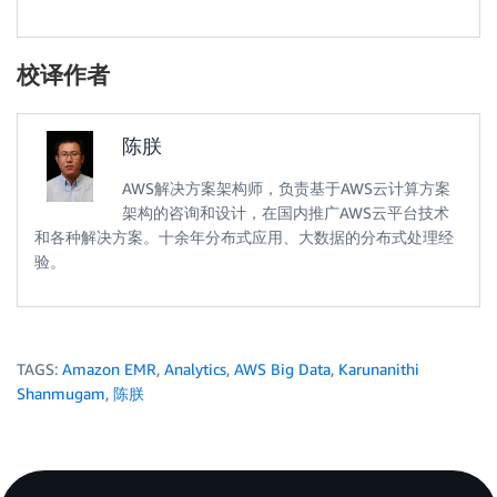
"spark.shuffle.spill.compress"
:
"
"spark.default.parallelism"
:
"340
}
校译作者
}
,
{
"Classification"
:
"mapred-site"
,
陈朕
"Properties"
:
{
"mapreduce.map.output.compress"
:
AWS解决方案架构师，负责基于AWS云计算方案
}
架构的咨询和设计，在国内推广AWS云平台技术
}
,
和各种解决方案。十余年分布式应用、大数据的分布式处理经
{
验。
"Classification"
:
"hadoop-env"
,
"Configurations"
:
[
{
"Classification"
:
"export"
,
"Configurations"
:
[
]
,
"Properties"
:
{
TAGS:
Amazon EMR
,
Analytics
,
AWS Big Data
,
Karunanithi
"JAVA_HOME"
:
"/usr/lib/jvm/java
Shanmugam
,
陈朕
}
}
]
,
"Properties"
:
{
}
}
,