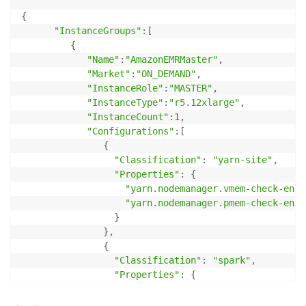
{
"InstanceGroups"
:
[
{
"Name"
:
"AmazonEMRMaster"
,
"Market"
:
"ON_DEMAND"
,
"InstanceRole"
:
"MASTER"
,
"InstanceType"
:
"r5.12xlarge"
,
"InstanceCount"
:
1
,
"Configurations"
:
[
{
"Classification"
:
"yarn-site"
,
"Properties"
:
{
"yarn.nodemanager.vmem-check-enab
"yarn.nodemanager.pmem-check-enab
}
}
,
{
"Classification"
:
"spark"
,
"Properties"
:
{
"maximizeResourceAllocation"
:
"fa
}