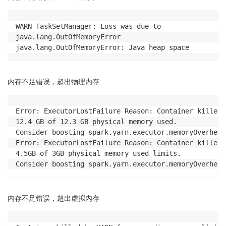
WARN TaskSetManager: Loss was due to 

java.lang.OutOfMemoryError

java.lang.OutOfMemoryError: Java heap space
内存不足错误，超出物理内存
Error: ExecutorLostFailure Reason: Container killed 
12.4 GB of 12.3 GB physical memory used.

Consider boosting spark.yarn.executor.memoryOverhead.
Error: ExecutorLostFailure Reason: Container killed 
4.5GB of 3GB physical memory used limits.

Consider boosting spark.yarn.executor.memoryOverhead
内存不足错误，超出虚拟内存