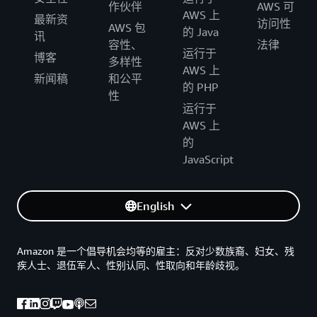
作伙伴
AWS 可
}
AWS 上
最新资
访问性
AWS 包
]
,
的 Java
讯
"Ec2KeyName"
:
"KEY_NAME"
容性、
法律
运行于
博客
}
多样性
AWS 上
新闻稿
和公平
的 PHP
性
运行于
AWS 上
的
JavaScript
English
Amazon 是一个倡导机会均等的雇主：反对少数族裔、妇女、残
疾人士、退伍军人、性别认同、性取向和年龄歧视。