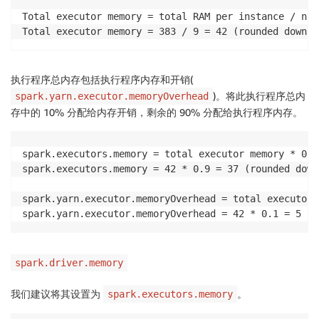
Total executor memory = total RAM per instance / num
Total executor memory = 383 / 9 = 42 (rounded down)
执行程序总内存包括执行程序内存和开销(
)。将此执行程序总内
spark.yarn.executor.memoryOverhead
存中的 10% 分配给内存开销，剩余的 90% 分配给执行程序内存。
spark.executors.memory = total executor memory * 0.90
spark.executors.memory = 42 * 0.9 = 37 (rounded down)
spark.yarn.executor.memoryOverhead = total executor 
spark.yarn.executor.memoryOverhead = 42 * 0.1 = 5 (r
spark.driver.memory
我们建议将其设置为
。
spark.executors.memory