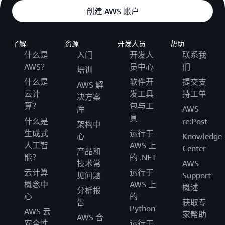
{
创建 AWS 账户
"Classification"
:
"spark-env"
,
"Configurations"
:
[
{
"Classification"
:
"export"
,
了解
资源
开发人员
帮助
"Properties"
:
{
什么是
入门
开发人
联系我
"JAVA_HOME"
:
"/usr/lib/jvm/java
}
AWS？
员中心
们
培训
}
]
,
什么是
软件开
提交支
AWS 解
"Properties"
:
{
}
云计
发工具
持工单
决方案
}
算？
包与工
]
库
AWS
具
}
,
什么是
re:Post
架构中
{
生成式
运行于
心
Knowledge
"Name"
:
"AmazonEMRCore"
,
人工智
AWS 上
Center
"Market"
:
"ON_DEMAND"
,
产品和
能？
的 .NET
"InstanceRole"
:
"CORE"
,
技术常
AWS
"InstanceType"
:
"r5.12xlarge"
,
云计算
运行于
见问题
Support
"InstanceCount"
:
19
,
概念中
AWS 上
概述
分析报
"Configurations"
:
[
心
的
告
获取专
.
.
.
.
.
.
.
.
.
.
.
.
.
.
Python
AWS 云
.
.
.
.
.
.
.
.
.
.
.
.
.
.
家帮助
AWS 合
安全性
运行于
.
.
.
.
.
.
.
.
.
.
.
.
.
.