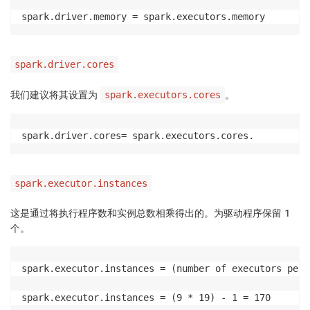
spark.driver.memory = spark.executors.memory
spark.driver.cores
我们建议将其设置为
。
spark.executors.cores
spark.driver.cores= spark.executors.cores.
spark.executor.instances
这是通过将执行程序数和实例总数相乘得出的。为驱动程序保留 1
个。
spark.executor.instances = (number of executors per 
spark.executor.instances = (9 * 19) - 1 = 170