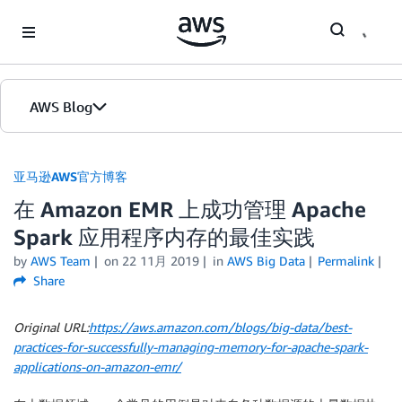
Skip to Main Content
AWS Blog
首页
亚马逊AWS官方博客
在 Amazon EMR 上成功管理 Apache
版本
Spark 应用程序内存的最佳实践
by
AWS Team
on
22 11月 2019
in
AWS Big Data
Permalink
Share
Original URL:
https://aws.amazon.com/blogs/big-data/best-
practices-for-successfully-managing-memory-for-apache-spark-
applications-on-amazon-emr/