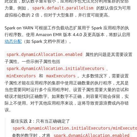
此设置，默认数字通常较小，应用程序也无法充分利用集群的全部
力量。例如，
的默认值仅为可用
spark.default.parallelism
虚拟核心数的 2 倍，但对于大型集群，并行度可能更高。
Spark on YARN 可根据工作负载动态扩展用于 Spark 应用程序的执
行程序数。使用 Amazon EMR 版本 4.4.0 及更高版本，将默认启用
动态分配
（如 Spark 文档中所述）。
属性的问题是其需要设置
spark.dynamicAllocation.enabled
子属性。一些示例子属性包括
、
spark.dynamicAllocation.initialExecutors
和
。大多数情况下，需要设置
minExecutors
maxExecutors
子属性才能在应用程序的集群中使用正确数量的执行程序，尤其是
当您需要同时运行多个应用程序时。设置子属性需要大量的尝试和
错误才能找到正确数字。如果数字不正确，则容量可能会保留，实
际上不使用。对于其他应用程序来说，这将导致资源浪费或内存错
误。
最佳实践 2：
只有当正确确定了
spark.dynamicAllocation.initialExecutors/minExecut
参数的数字时，才将
spark.dynamicAllocation.enabled