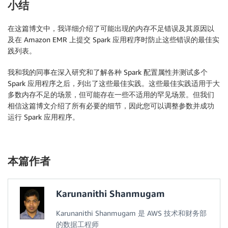
小结
}
,
{
在这篇博文中，我详细介绍了可能出现的内存不足错误及其原因以
"Classification"
:
"spark-defaults"
,
及在 Amazon EMR 上提交 Spark 应用程序时防止这些错误的最佳实
"Properties"
:
{
践列表。
"spark.network.timeout"
:
"800s"
,
"spark.executor.heartbeatInterval
我和我的同事在深入研究和了解各种 Spark 配置属性并测试多个
"spark.dynamicAllocation.enabled"
Spark 应用程序之后，列出了这些最佳实践。这些最佳实践适用于大
"spark.driver.memory"
:
"21000M"
,
多数内存不足的场景，但可能存在一些不适用的罕见场景。但我们
"spark.executor.memory"
:
"21000M"
"spark.executor.cores"
:
"5"
,
相信这篇博文介绍了所有必要的细节，因此您可以调整参数并成功
"spark.executor.instances"
:
"171"
运行 Spark 应用程序。
"spark.yarn.executor.memoryOverhe
"spark.yarn.driver.memoryOverhead
"spark.memory.fraction"
:
"0.80"
,
"spark.memory.storageFraction"
:
"
本篇作者
"spark.executor.extraJavaOptions"
"spark.driver.extraJavaOptions"
:
"spark.yarn.scheduler.reporterThr
Karunanithi Shanmugam
"spark.storage.level"
:
"MEMORY_AN
"spark.rdd.compress"
:
"true"
,
Karunanithi Shanmugam 是 AWS 技术和财务部
"spark.shuffle.compress"
:
"true"
,
的数据工程师