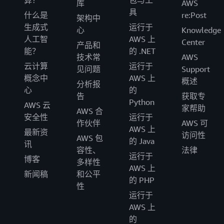
库
AWS
具
什么是
re:Post
架构中
生成式
运行于
心
Knowledge
人工智
AWS 上
Center
产品和
能？
的 .NET
技术常
AWS
云计算
运行于
见问题
Support
概念中
AWS 上
概述
分析报
心
的
告
获取专
Python
AWS 云
家帮助
AWS 合
安全性
运行于
作伙伴
AWS 可
AWS 上
最新资
访问性
AWS 包
的 Java
讯
容性、
法律
运行于
博客
多样性
AWS 上
新闻稿
和公平
的 PHP
性
运行于
AWS 上
的