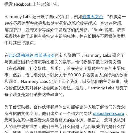
探索 Facebook 上的政治广告。
Harmony Labs 还开展了自己的项目，例如
叙事天文台
。“
叙事是一
种在不同类型的故事和媒体中重复出现的故事模式。你会在歌词、
电视节目、新闻文章
等媒介中发现它们的身影。”Brain 说道。叙事
观察站有助于识别有关特定主题的叙述，并在长期在不同媒体类型
中对其进行跟踪。
在
比尔及梅琳达·盖茨基金会
的初步资助下，Harmony Labs 研究了
与美国贫困和经济流动性相关的叙事。他们收集了数百万份文档
（在线新闻、社交媒体、音乐），首先确定了媒体中存在的主要叙
事。然后，借助细分技术以及关于 50,000 多名美国人的行为的数据
和调查，Harmony Labs 定义了四个受众，以及他们的主导叙事、核
心价值观及其对具体社会问题的看法。最后，Harmony Labs 研究了
每个观众是如何消费这些叙事的。
为了使资助者、合作伙伴和媒体公司能够更深入地了解他们的受众
所占据的文化空间，他们建立了一个强大的网站
obiaudiences.org
，
您可以在其中挑选受众并查看相关的媒体源。换言之，您可以从别
人的眼中观察世界：他们最关心什么问题，他们最关注的是什么媒
体，等等。这有助于理解不同人对某些问题的看法，正如 Brain 所