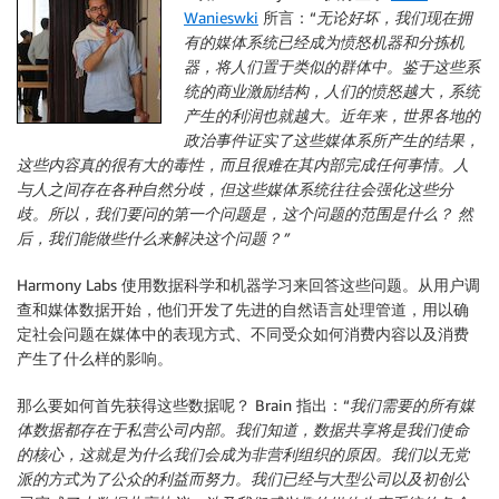
Wanieswki
所言：“
无论好坏，我们现在拥
有的媒体系统已经成为愤怒机器和分拣机
器，将人们置于类似的群体中。鉴于这些系
统的商业激励结构，人们的愤怒越大，系统
产生的利润也就越大。近年来，世界各地的
政治事件证实了这些媒体系所产生的结果，
这些内容真的很有大的毒性，而且很难在其内部完成任何事情
。
人
与人之间存在各种自然分歧，但这些媒体系统往往会强化这些分
歧。所以，我们要问的第一个问题是，这个问题的范围是什么？ 然
后，我们能做些什么来解决这个问题？”
Harmony Labs 使用数据科学和机器学习来回答这些问题。从用户调
查和媒体数据开始，他们开发了先进的自然语言处理管道，用以确
定社会问题在媒体中的表现方式、不同受众如何消费内容以及消费
产生了什么样的影响。
那么要如何首先获得这些数据呢？ Brain 指出：“
我们需要的所有媒
体数据都存在于私营公司内部。我们知道，数据共享将是我们使命
的核心，这就是为什么我们会成为非营利组织的原因。我们以无党
派的方式为了公众的利益而努力。我们已经与大型公司以及初创公