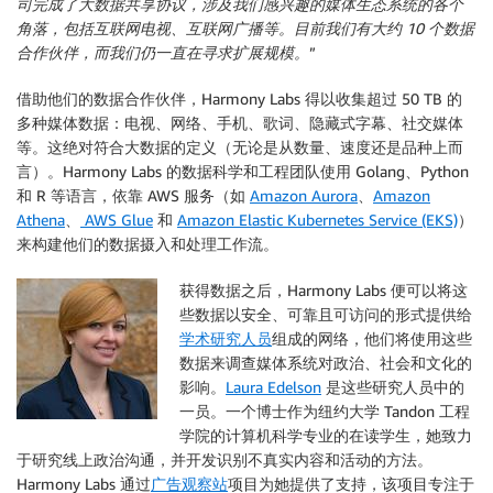
司完成了大数据共享协议，涉及我们感兴趣的媒体生态系统的各个
角落，包括互联网电视、互联网广播等。目前我们有大约 10 个数据
合作伙伴，而我们仍一直在寻求扩展规模。
”
借助他们的数据合作伙伴，Harmony Labs 得以收集超过 50 TB 的
多种媒体数据：电视、网络、手机、歌词、隐藏式字幕、社交媒体
等。这绝对符合大数据的定义（无论是从数量、速度还是品种上而
言）。Harmony Labs 的数据科学和工程团队使用 Golang、Python
和 R 等语言，依靠 AWS 服务（如
Amazon Aurora
、
Amazon
Athena
、
AWS Glue
和
Amazon Elastic Kubernetes Service (EKS)
）
来构建他们的数据摄入和处理工作流。
获得数据之后，Harmony Labs 便可以将这
些数据以安全、可靠且可访问的形式提供给
学术研究人员
组成的网络，他们将使用这些
数据来调查媒体系统对政治、社会和文化的
影响。
Laura Edelson
是这些研究人员中的
一员。一个博士作为纽约大学 Tandon 工程
学院的计算机科学专业的在读学生，她致力
于研究线上政治沟通，并开发识别不真实内容和活动的方法。
Harmony Labs 通过
广告观察站
项目为她提供了支持，该项目专注于