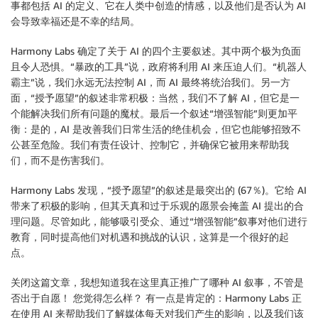
事都包括 AI 的定义、它在人类中创造的情感，以及他们是否认为 AI
会导致幸福还是不幸的结局。
Harmony Labs 确定了关于 AI 的四个主要叙述。其中两个极为负面
且令人恐惧。“暴政的工具”说，政府将利用 AI 来压迫人们。“机器人
霸主”说，我们永远无法控制 AI，而 AI 最终将统治我们。另一方
面，“授予愿望”的叙述非常积极：当然，我们不了解 AI，但它是一
个能解决我们所有问题的魔杖。最后一个叙述“增强智能”则更加平
衡：是的，AI 是改善我们日常生活的绝佳机会，但它也能够招致不
公甚至危险。我们有责任设计、控制它，并确保它被用来帮助我
们，而不是伤害我们。
Harmony Labs 发现，“授予愿望”的叙述是最突出的 (67％)。它给 AI
带来了积极的影响，但其天真和过于乐观的愿景会掩盖 AI 提出的合
理问题。尽管如此，能够吸引受众、通过“增强智能”叙事对他们进行
教育，同时提高他们对机遇和挑战的认识，这算是一个很好的起
点。
关闭这篇文章，我想知道我在这里真正推广了哪种 AI 叙事，不管是
否出于自愿！ 您觉得怎么样？ 有一点是肯定的：Harmony Labs 正
在使用 AI 来帮助我们了解媒体每天对我们产生的影响，以及我们该