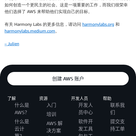
如何创造一个更民主的社会。这是一项重要的工作，而我们很荣幸
他们选择了 AWS 来帮助他们实现自己的目标。
有关 Harmony Labs 的更多信息，请访问
harmonylabs.org
和
harmonylabs.medium.com
。
– Julien
创建 AWS 账户
了解
资源
开发人员
帮助
什么是
入门
开发人
联系我
AWS？
员中心
们
培训
什么是
软件开
提交支
AWS 解
云计
发工具
持工单
决方案
算？
包与工