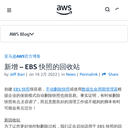
Skip to Main Content
AWS Blog
首页
亚马逊AWS官方博客
新增 – EBS 快照的回收站
版本
by
Jeff Barr
on
18 2月 2022
in
News
Permalink
Share
创建
EBS 快照
很容易，
手动删除快照
或使用
数据生命周期管理器
根
据企业的保留模式自动删除快照也很容易。事实证明，有时候删除
快照有点
太容易了
，而且意图良好的清理工作或不规则的脚本有时
可能会有点过分！
新回收站
为了让您更好地控制删除过程，我们正在启动适用于 EBS 快照的回