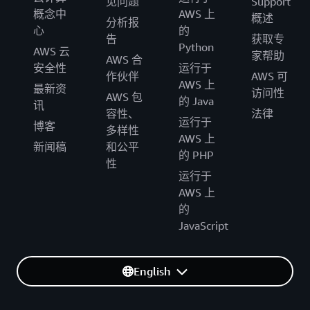
见问题
Support
概念中
AWS 上
概述
分析报
心
的
告
获取专
Python
AWS 云
家帮助
AWS 合
安全性
运行于
作伙伴
AWS 可
AWS 上
最新资
访问性
AWS 包
的 Java
讯
容性、
法律
运行于
博客
多样性
AWS 上
新闻稿
和公平
的 PHP
性
运行于
AWS 上
的
JavaScript
English