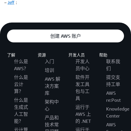
–
Jeff
；
创建 AWS 账户
了解
资源
开发人员
帮助
什么是
入门
开发人
联系我
AWS？
员中心
们
培训
什么是
软件开
提交支
AWS 解
云计
发工具
持工单
决方案
算？
包与工
库
AWS
具
什么是
re:Post
架构中
生成式
运行于
心
Knowledge
人工智
AWS 上
Center
产品和
能？
的 .NET
技术常
AWS
云计算
运行于