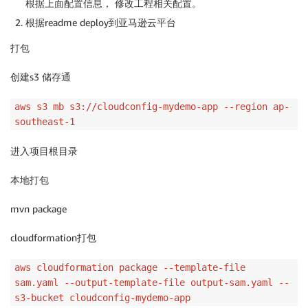
根据上面配置信息， 修改工程相关配置。
根据readme deploy到亚马逊云平台
打包
创建s3 储存通
aws s3 mb s3://cloudconfig-mydemo-app --region ap-
southeast-1
进入项目根目录
本地打包
mvn package
cloudformation打包
aws cloudformation package --template-file
sam.yaml --output-template-file output-sam.yaml --
s3-bucket cloudconfig-mydemo-app