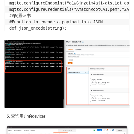
mqttc.configureEndpoint("a1w6jnzc1m4aj1-ats.iot.ap-s
mqttc.configureCredentials("AmazonRootCA1.pem","2AF8
##配置证书

#Function to encode a payload into JSON

def json_encode(string):

        return json.dumps(string)

mqttc.json_encode=json_encode

#This sends our test message to the iot topic

def send(i):

  #Declaring our variables

    message ={

      'thing': "device01",

      'no': i,

      'ct': time.asctime(time.localtime(time.time()) 
      'message': "Test Message"

    }

查询用户的devices
    #Encoding into JSON

    message = mqttc.json_encode(message)
