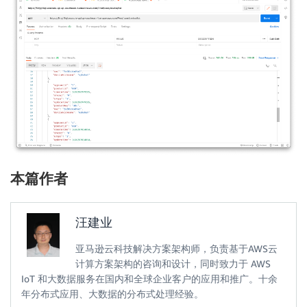
    mqttc.publish("999999/2AF8BC6AD9A2/", message, 1)
    print ("Message Published " + message)

#Connect to the gateway

mqttc.connect()

print ("Connected")

i=0

#Loop until terminated

while True:

    i = i  +1

    send(i)

本篇作者
    time.sleep(5)

#send(i)

汪建业
亚马逊云科技解决方案架构师，负责基于AWS云
计算方案架构的咨询和设计，同时致力于 AWS
IoT 和大数据服务在国内和全球企业客户的应用和推广。十余
年分布式应用、大数据的分布式处理经验。