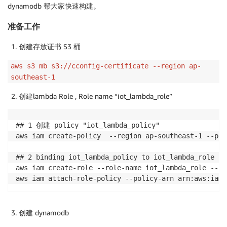
dynamodb 帮大家快速构建。
准备工作
创建存放证书 S3 桶
aws s3 mb s3://cconfig-certificate --region ap-
southeast-1
创建lambda Role , Role name “iot_lambda_role”
## 1 创建 policy "iot_lambda_policy"

aws iam create-policy  --region ap-southeast-1 --pol
## 2 binding iot_lambda_policy to iot_lambda_role

aws iam create-role --role-name iot_lambda_role --as
创建 dynamodb