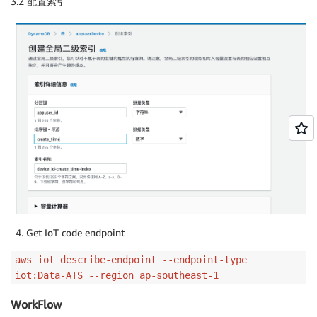
3.2 配置索引
Get IoT code endpoint
aws iot describe-endpoint --endpoint-type
iot:Data-ATS --region ap-southeast-1
WorkFlow