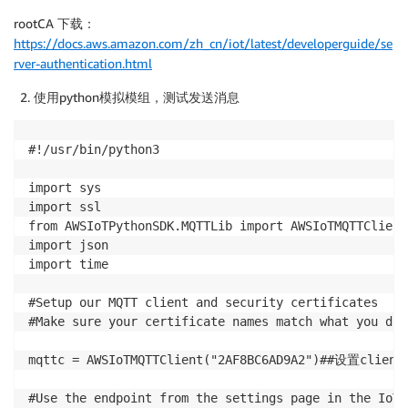
rootCA 下载：
https://docs.aws.amazon.com/zh_cn/iot/latest/developerguide/se
rver-authentication.html
使用python模拟模组，测试发送消息
#!/usr/bin/python3

import sys

import ssl

from AWSIoTPythonSDK.MQTTLib import AWSIoTMQTTClient

import json

import time

#Setup our MQTT client and security certificates

#Make sure your certificate names match what you dow
mqttc = AWSIoTMQTTClient("2AF8BC6AD9A2")##设置clienid
#Use the endpoint from the settings page in the IoT c