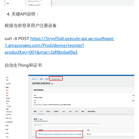
关键API说明：
根据当前登录用户注册设备
curl -X POST
https://5iryyf3qli.execute-api.ap-southeast-
1.amazonaws.com/Prod/device/register?
productKey=001&mac=2af8bc6ad9a3
自动生Thing和证书