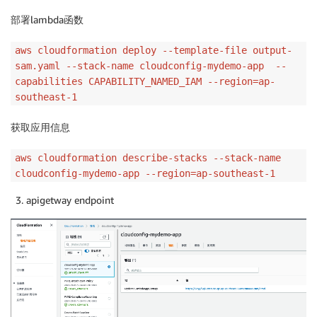
部署lambda函数
aws cloudformation deploy --template-file output-
sam.yaml --stack-name cloudconfig-mydemo-app --
capabilities CAPABILITY_NAMED_IAM --region=ap-
southeast-1
获取应用信息
aws cloudformation describe-stacks --stack-name
cloudconfig-mydemo-app --region=ap-southeast-1
apigetway endpoint