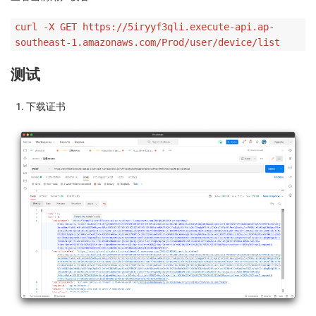
curl -X GET https://5iryyf3qli.execute-api.ap-
southeast-1.amazonaws.com/Prod/user/device/list
测试
下载证书