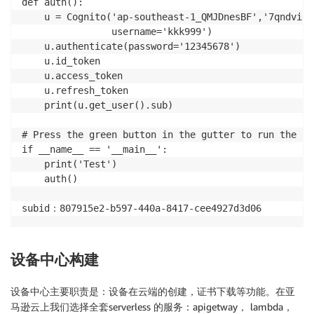
--user-pool-id ap-southeast-1_QMJDnesBF \

def auth():

--username admin@example.com \

    u = Cognito('ap-southeast-1_QMJDnesBF','7qndvi6p
--region ap-southeast-1 \

                username='kkk999')

    u.authenticate(password='12345678')

    u.id_token

    u.access_token

    u.refresh_token

    print(u.get_user().sub)

# Press the green button in the gutter to run the scr
if __name__ == '__main__':

    print('Test')

    auth()

设备中心构建
设备中心主要职责是：设备在云端的创建，证书下载等功能。在亚
马逊云上我们选择全套serverless 的服务：apigetway， lambda，