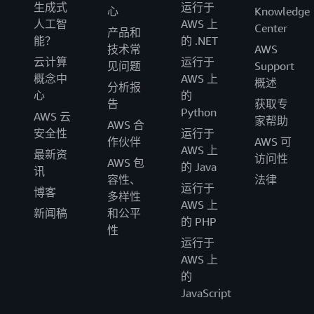
生成式
运行于
心
Knowledge
人工智
AWS 上
Center
产品和
能？
的 .NET
技术常
AWS
云计算
运行于
见问题
Support
概念中
AWS 上
概述
分析报
心
的
告
获取专
Python
AWS 云
家帮助
AWS 合
安全性
运行于
作伙伴
AWS 可
AWS 上
最新资
访问性
AWS 包
的 Java
讯
容性、
法律
运行于
博客
多样性
AWS 上
新闻稿
和公平
的 PHP
性
运行于
AWS 上
的
JavaScript