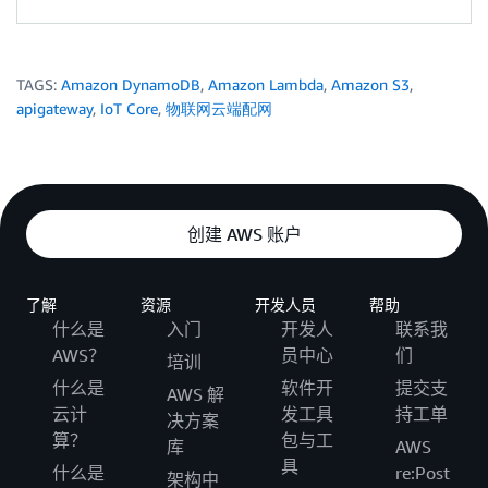
TAGS:
Amazon DynamoDB
,
Amazon Lambda
,
Amazon S3
,
apigateway
,
IoT Core
,
物联网云端配网
创建 AWS 账户
了解
资源
开发人员
帮助
什么是
入门
开发人
联系我
AWS？
员中心
们
培训
什么是
软件开
提交支
AWS 解
云计
发工具
持工单
决方案
算？
包与工
库
AWS
具
什么是
re:Post
架构中