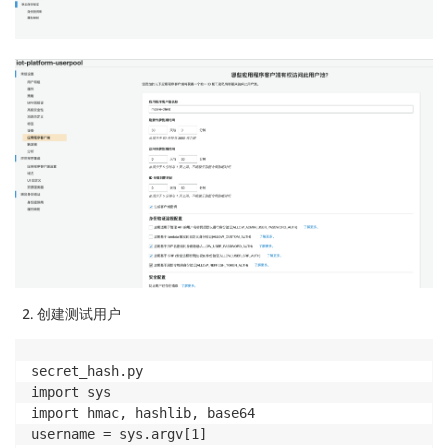
创建测试用户
secret_hash.py

import sys

import hmac, hashlib, base64

username = sys.argv[1]
