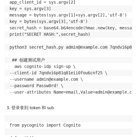
app_client_id = sys.argv[2]

key = sys.argv[3]

message = bytes(sys.argv[1]+sys.argv[2],'utf-8')

key = bytes(sys.argv[3],'utf-8')

secret_hash = base64.b64encode(hmac.new(key, message
print("SECRET HASH:",secret_hash)

python3 secret_hash.py admin@example.com 7qndvi6p81q
 ## 创建测试用户

  aws cognito-idp sign-up \

--client-id 7qndvi6p81q81eii0fou6cnf25 \

--username admin@example.com \

--password Passw0rd! \

--user-attributes Name=email,Value=admin@example.com 
--secret-hash bZAuMqn37JEaIOsXq+1R/lj3RsKyqd628Wo8HS
--region ap-southeast-1 \

登录拿到 token 和 sub
--profile default

## confirm

from pycognito import Cognito

aws cognito-idp admin-confirm-sign-up \
