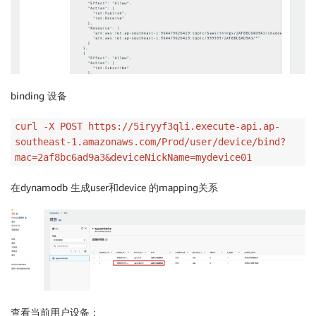
binding 设备
curl -X POST https://5iryyf3qli.execute-api.ap-
southeast-1.amazonaws.com/Prod/user/device/bind?
mac=2af8bc6ad9a3&deviceNickName=mydevice01
在dynamodb 生成user和device 的mapping关系
查看当前用户设备：