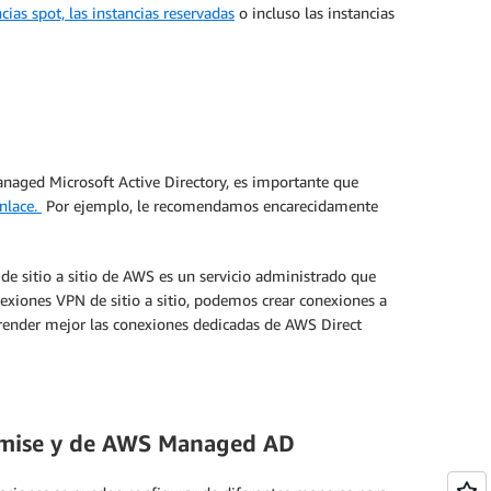
cias spot, las instancias reservadas
o incluso las instancias
anaged Microsoft Active Directory, es importante que
enlace.
Por ejemplo, le recomendamos encarecidamente
e sitio a sitio de AWS es un servicio administrado que
onexiones VPN de sitio a sitio, podemos crear conexiones a
render mejor las conexiones dedicadas de AWS Direct
premise y de AWS Managed AD