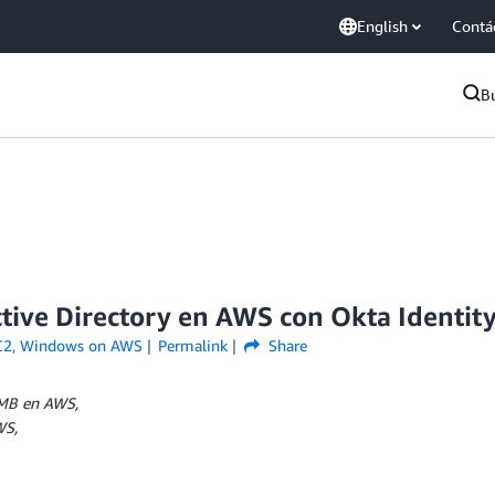
English
Contá
B
ctive Directory en AWS con Okta Identit
C2
,
Windows on AWS
Permalink
Share
SMB en AWS,
WS,