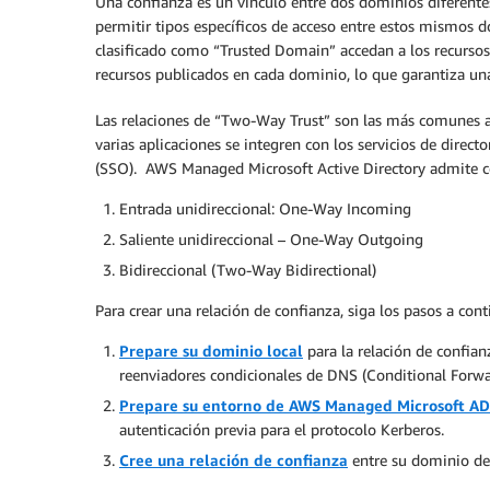
Una confianza es un vínculo entre dos dominios diferente
permitir tipos específicos de acceso entre estos mismos
clasificado como “Trusted Domain” accedan a los recurso
recursos publicados en cada dominio, lo que garantiza una
Las relaciones de “Two-Way Trust” son las más comunes al
varias aplicaciones se integren con los servicios de direc
(SSO). AWS Managed Microsoft Active Directory admite conf
Entrada unidireccional: One-Way Incoming
Saliente unidireccional – One-Way Outgoing
Bidireccional (Two-Way Bidirectional)
Para crear una relación de confianza, siga los pasos a cont
Prepare su dominio local
para la relación de confianz
reenviadores condicionales de DNS (Conditional Forwa
Prepare su entorno de AWS Managed Microsoft AD
autenticación previa para el protocolo Kerberos.
Cree una relación de confianza
entre su dominio de 