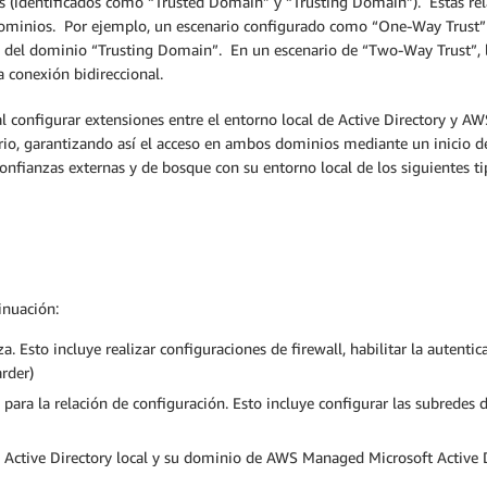
s (identificados como “Trusted Domain” y “Trusting Domain”). Estas rel
 dominios. Por ejemplo, un escenario configurado como “One-Way Trust”
s del dominio “Trusting Domain”. En un escenario de “Two-Way Trust”,
 conexión bidireccional.
 configurar extensiones entre el entorno local de Active Directory y A
torio, garantizando así el acceso en ambos dominios mediante un inicio d
ianzas externas y de bosque con su entorno local de los siguientes tip
inuación:
a. Esto incluye realizar configuraciones de firewall, habilitar la autenti
rder)
para la relación de configuración. Esto incluye configurar las subredes d
Active Directory local y su dominio de AWS Managed Microsoft Active D