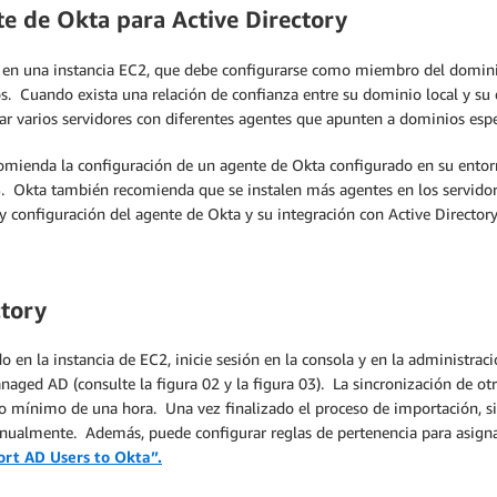
te de Okta para Active Directory
 AD en una instancia EC2, que debe configurarse como miembro del domi
s. Cuando exista una relación de confianza entre su dominio local y s
ear varios servidores con diferentes agentes que apunten a dominios espe
recomienda la configuración de un agente de Okta configurado en su entor
AWS. Okta también recomienda que se instalen más agentes en los servid
 y configuración del agente de Okta y su integración con Active Directo
ctory
 en la instancia de EC2, inicie sesión en la consola y en la administra
anaged AD (consulte la figura 02 y la figura 03). La sincronización de o
 mínimo de una hora. Una vez finalizado el proceso de importación, si
ualmente. Además, puede configurar reglas de pertenencia para asignar
rt AD Users to Okta”
.