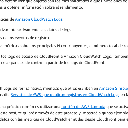
o determinar qué objetos son los más solicitados o qué ubicaciones de 
res u obtener información sobre el rendimiento.
sticas de
Amazon CloudWatch Logs
:
alizar interactivamente sus datos de logs.
s de los eventos de registro.
a métricas sobre los principales N contribuyentes, el número total de co
r los logs de acceso de CloudFront a Amazon CloudWatch Logs. También 
crear paneles de control a partir de los logs de CloudFront.
h Logs de forma nativa, mientras que otros escriben en
Amazon Simple 
nsulte
Servicios de AWS que publican registros en CloudWatch Logs
en l
 una práctica común es utilizar una
función de AWS Lambda
que se activ
este post, te guiaré a través de este proceso y mostraé algunos ejemplos
datos con las métricas de CloudWatch emitidas desde CloudFront para e