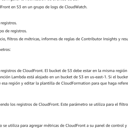
dFront en S3 en un grupo de logs de CloudWatch.
registros.
o de registros.
o, filtros de métricas, informes de reglas de Contributor Insights y re
etros:
 registros de CloudFront. El bucket de S3 debe estar en la misma región
ión Lambda está alojado en un bucket de S3 en us-east-1. Si el bucket d
sa región y editar la plantilla de CloudFormation para que haga referen
iendo los registros de CloudFront. Este parámetro se utiliza para el filtr
o se utiliza para agregar métricas de CloudFront a su panel de control y