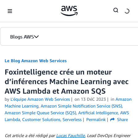
Skip to Main Content
Blogs AWS
Accueil
Le Blog Amazon Web Services
Foxintelligence crée un moteur
Éditions
d’inférences Machine Learning avec
AWS Lambda et Amazon SQS
by
L'équipe Amazon Web Services
on
13 DéC 2023
in
Amazon
Machine Learning
,
Amazon Simple Notification Service (SNS)
,
Amazon Simple Queue Service (SQS)
,
Artificial Intelligence
,
AWS
Lambda
,
Customer Solutions
,
Serverless
Permalink
Share
Cet article a été rédigé par
Lucas Fauchille
, Lead DevOps Engineer