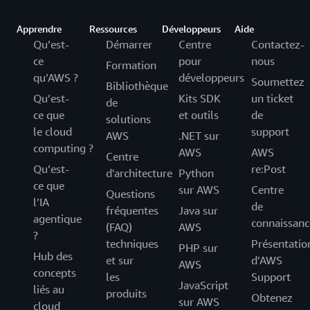
Apprendre
Ressources
Développeurs
Aide
Qu’est-
Démarrer
Centre
Contactez-
ce
pour
nous
Formation
qu’AWS ?
développeurs
Soumettez
Bibliothèque
Qu’est-
Kits SDK
un ticket
de
ce que
et outils
de
solutions
le cloud
support
AWS
.NET sur
computing ?
AWS
AWS
Centre
Qu’est-
re:Post
d'architecture
Python
ce que
sur AWS
Centre
Questions
l’IA
de
fréquentes
Java sur
agentique
connaissanc
(FAQ)
AWS
?
techniques
Présentatio
PHP sur
Hub des
et sur
d’AWS
AWS
concepts
les
Support
JavaScript
liés au
produits
Obtenez
sur AWS
cloud