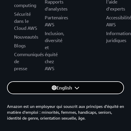
Rapports
l’aide
computing
d'analystes
d’experts
Sécurité
Partenaires
Accessibilit
dans le
AWS
AWS
Cloud AWS
Inclusion,
Information
Nouveautés
diversité
juridiques
Blogs
et
Communiqués
équité
de
chez
presse
AWS
English
Amazon est un employeur qui souscrit aux principes d’équité en
matière d’emploi : minorités, femmes, handicaps, seniors,
identité de genre, orientation sexuelle, âge.