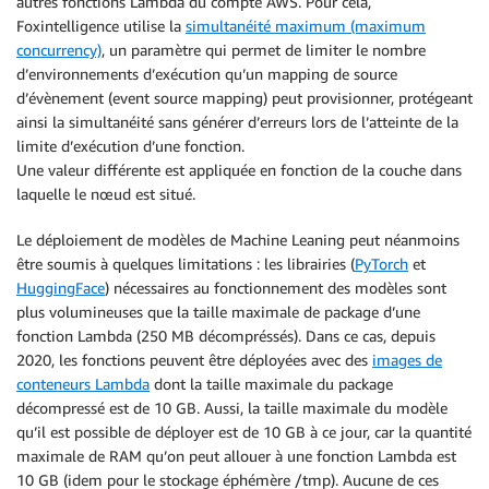
autres fonctions Lambda du compte AWS. Pour cela,
Foxintelligence utilise la
simultanéité maximum (maximum
concurrency)
, un paramètre qui permet de limiter le nombre
d’environnements d’exécution qu’un mapping de source
d’évènement (event source mapping) peut provisionner, protégeant
ainsi la simultanéité sans générer d’erreurs lors de l’atteinte de la
limite d’exécution d’une fonction.
Une valeur différente est appliquée en fonction de la couche dans
laquelle le nœud est situé.
Le déploiement de modèles de Machine Leaning peut néanmoins
être soumis à quelques limitations : les librairies (
PyTorch
et
HuggingFace
) nécessaires au fonctionnement des modèles sont
plus volumineuses que la taille maximale de package d’une
fonction Lambda (250 MB décompréssés). Dans ce cas, depuis
2020, les fonctions peuvent être déployées avec des
images de
conteneurs Lambda
dont la taille maximale du package
décompressé est de 10 GB. Aussi, la taille maximale du modèle
qu’il est possible de déployer est de 10 GB à ce jour, car la quantité
maximale de RAM qu’on peut allouer à une fonction Lambda est
10 GB (idem pour le stockage éphémère /tmp). Aucune de ces