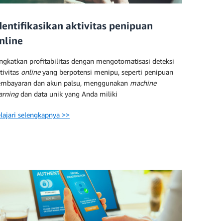
dentifikasikan aktivitas penipuan
nline
ngkatkan profitabilitas dengan mengotomatisasi deteksi
tivitas
online
yang berpotensi menipu, seperti penipuan
embayaran dan akun palsu, menggunakan
machine
arning
dan data unik yang Anda miliki
lajari selengkapnya >>