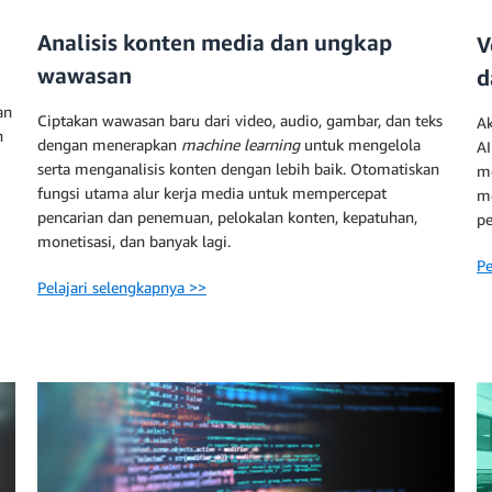
Analisis konten media dan ungkap
V
wawasan
d
an
Ciptakan wawasan baru dari video, audio, gambar, dan teks
Ak
n
dengan menerapkan
machine learning
untuk mengelola
AI
serta menganalisis konten dengan lebih baik. Otomatiskan
m
fungsi utama alur kerja media untuk mempercepat
me
pencarian dan penemuan, pelokalan konten, kepatuhan,
p
monetisasi, dan banyak lagi.
Pe
Pelajari selengkapnya >>