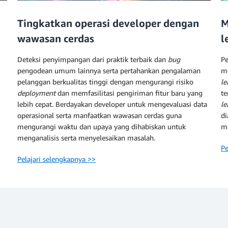
Tingkatkan operasi developer dengan
M
wawasan cerdas
l
Deteksi penyimpangan dari praktik terbaik dan
bug
Pe
pengodean umum lainnya serta pertahankan pengalaman
m
pelanggan berkualitas tinggi dengan mengurangi risiko
le
deployment
dan memfasilitasi pengiriman fitur baru yang
te
lebih cepat. Berdayakan developer untuk mengevaluasi data
le
operasional serta manfaatkan wawasan cerdas guna
di
mengurangi waktu dan upaya yang dihabiskan untuk
ma
menganalisis serta menyelesaikan masalah.
Pe
Pelajari selengkapnya >>