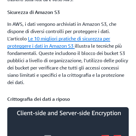
Inventario e configurazione
Sicurezza di Amazon S3
La tua strategia di sicurezza dovrebbe includere anche
il
monitoraggio, la registrazione e la gestione della
In AWS, i dati vengono archiviati in Amazon S3, che
configurazione
. Ad esempio, molte organizzazioni
dispone di diversi controlli per proteggere i dati.
abilitano la contabilità dei propri dispositivi tramite il
L'articolo
Le 10 migliori pratiche di sicurezza per
protocollo TACACS+, RADIUS o i log di Active Directory.
proteggere i dati in Amazon S3
illustra le tecniche più
Ciò aiuta a garantire la creazione di un audit trail per
fondamentali. Queste includono il blocco dei bucket S3
tutte le attività amministrative. All'interno del cloud
pubblici a livello di organizzazione, l'utilizzo delle policy
AWS, ciò è possibile con AWS CloudTrail. CloudTrail
dei bucket per verificare che tutti gli accessi concessi
permette la verifica, la sicurezza, il monitoraggio di
siano limitati e specifici e la crittografia e la protezione
sicurezza e la risoluzione dei problemi operazionali
dei dati.
tracciando l'attività degli utenti e l'utilizzo delle API. Il
Repository dell'applicazione serverless AWS, che
Crittografia dei dati a riposo
consente a sviluppatori e aziende di trovare,
implementare e pubblicare rapidamente applicazioni
serverless nel cloud AWS, è integrato con AWS
CloudTrail. Per ulteriori dettagli, consulta la
AWS
Serverless Application Repository Developer Guide
.