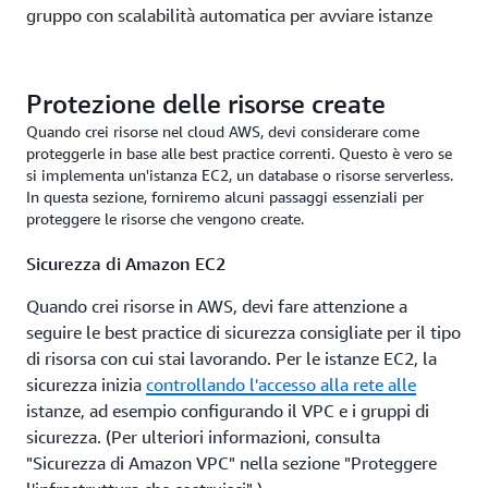
gruppo con scalabilità automatica per avviare istanze
Amazon EC2, a ciascuna istanza viene assegnato un
nuovo IP all'avvio. Aggiungendo un gruppo di sicurezza
a queste istanze, puoi concedere l'accesso al gruppo di
Protezione delle risorse create
sicurezza del tuo server di database tramite l'ID del
Quando crei risorse nel cloud AWS, devi considerare come
gruppo di sicurezza delle istanze EC2 e qualsiasi nuova
proteggerle in base alle best practice correnti. Questo è vero se
istanza EC2 avviata avrà accesso al database senza dover
si implementa un'istanza EC2, un database o risorse serverless.
aggiungere il proprio indirizzo IP all'elenco consentito.
In questa sezione, forniremo alcuni passaggi essenziali per
proteggere le risorse che vengono create.
Le regole dei gruppi di sicurezza sono simili alle ACL di
Sicurezza di Amazon EC2
rete perché quando le crei, corrispondono per porta,
protocollo e indirizzi, ma sono stateful, ovvero puoi
Quando crei risorse in AWS, devi fare attenzione a
considerarle simili a un firewall stateful. Quando si crea
seguire le best practice di sicurezza consigliate per il tipo
una voce per consentire un tipo specifico di traffico, non
di risorsa con cui stai lavorando. Per le istanze EC2, la
è necessario creare una regola che corrisponda al traffico
sicurezza inizia
controllando l'accesso alla rete alle
di ritorno; essendo stateful, il traffico di ritorno sarà
istanze, ad esempio configurando il VPC e i gruppi di
consentito. Per comprendere meglio come interagiscono
sicurezza. (Per ulteriori informazioni, consulta
i gruppi di sicurezza e gli ACL,
questo confronto è utile
.
"Sicurezza di Amazon VPC" nella sezione "Proteggere