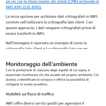
server con le chiavi master dei clienti (CMK) archiviate in
AWS KMS (SSE-KMS).
La terza opzione per archiviare dati crittografati in AWS
consiste nell'utilizzare la crittografia lato client. Con
questo approccio, i dati vengono crittografati prima di
essere trasferiti in AWS.
Nell'immagine è riportato un esempio di come la
crittografia lato client e la crittografia lato server
avvantaggino i clienti.
Monitoraggio dell'ambiente
Reti private virtuali (VPN)
Con la protezione di ciascuno degli aspetti di cui sopra, è
essenziale monitorare ciò che accade nel proprio ambiente. Ciò
Le VPN possono comprendere diverse tecnologie. L'idea
aiuterà a identificare le minacce e offrirà la possibilità di
alla base di una VPN è che i dati in transito mantengano
mitigarle in modo proattivo.
la loro integrità e possano essere scambiati in modo
sicuro tra due parti. AWS offre diverse tecnologie che
Visibilità sui flussi di traffico
aiutano a proteggere i dati in transito. Uno di questi è
AWS offre diversi servizi gestiti per agevolare il
AWS PrivateLink
, che fornisce connettività privata