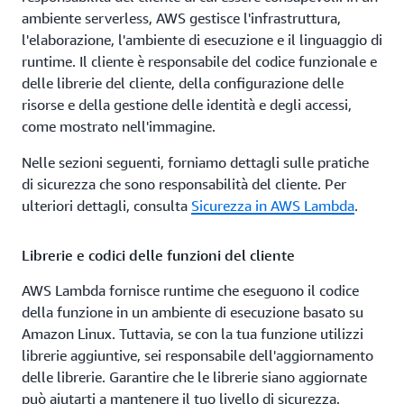
assicurarsi che siano archiviate in un luogo a cui non si
ambiente serverless, AWS gestisce l'infrastruttura,
perda l'accesso e che sia possibile connettersi all'istanza
l'elaborazione, l'ambiente di esecuzione e il linguaggio di
solo da una macchina che abbia quelle chiavi scaricate.
runtime. Il cliente è responsabile del codice funzionale e
EC2 Instance Connect fornisce lo stesso accesso SSH, in
delle librerie del cliente, della configurazione delle
modo sicuro, dalla console, su più macchine, in modo
risorse e della gestione delle identità e degli accessi,
semplice da usare.
come mostrato nell'immagine.
Nelle sezioni seguenti, forniamo dettagli sulle pratiche
Autorizzazioni minime
di sicurezza che sono responsabilità del cliente. Per
ulteriori dettagli, consulta
Sicurezza in AWS Lambda
.
Una best practice consiste nel limitare l'accesso al
database solo ai servizi e all'infrastruttura che
richiedono l'accesso.
Questo può essere fatto
Librerie e codici delle funzioni del cliente
configurando gruppi di sicurezza
per le tue istanze RDS,
AWS Lambda fornisce runtime che eseguono il codice
i
database Amazon Neptune
o per i cluster Amazon
della funzione in un ambiente di esecuzione basato su
Redshift.
Amazon Linux. Tuttavia, se con la tua funzione utilizzi
librerie aggiuntive, sei responsabile dell'aggiornamento
Backup e test dei ripristini
delle librerie. Garantire che le librerie siano aggiornate
Il backup dei dati e l'esecuzione di ripristini frequenti per
può aiutarti a mantenere il tuo livello di sicurezza.