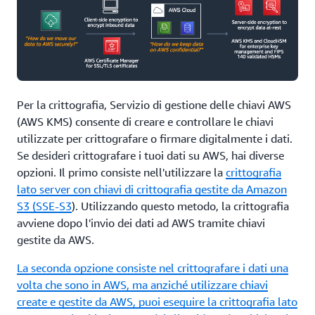
Dovrai comunque fornire protezione dell'infrastruttura e
DoS in una certa misura per i tuoi ambienti serverless,
cosa che può essere eseguita con AWS Shield e AWS
Shield Avanzato. Il monitoraggio e il rilevamento delle
minacce sono descritti in maniera più approfondita nella
sezione "Monitoraggio dell'ambiente".
Per la crittografia, Servizio di gestione delle chiavi AWS
(AWS KMS) consente di creare e controllare le chiavi
utilizzate per crittografare o firmare digitalmente i dati.
Se desideri crittografare i tuoi dati su AWS, hai diverse
opzioni. Il primo consiste nell'utilizzare la
crittografia
lato server con chiavi di crittografia gestite da Amazon
S3 (SSE-S3
). Utilizzando questo metodo, la crittografia
avviene dopo l'invio dei dati ad AWS tramite chiavi
gestite da AWS.
La seconda opzione consiste nel crittografare i dati una
volta che sono in AWS, ma anziché utilizzare chiavi
create e gestite da AWS, puoi eseguire la crittografia lato