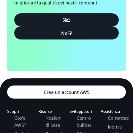
migliorare la qualità dei nostri contenuti.
Sì
No
Crea un account AWS
Scopri
Risorse
Sviluppatori
Assistenza
Cos'è
Nozioni
Centro
Contattaci
AWS?
di base
builder
Inoltra