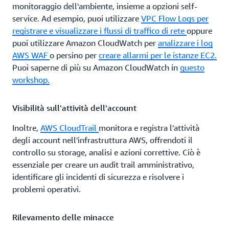
monitoraggio dell'ambiente, insieme a opzioni self-
crittografata tra VPC, servizi AWS e reti locali. Ciò si
service. Ad esempio, puoi utilizzare
VPC Flow Logs per
realizza senza esporre il tuo traffico alla rete Internet
registrare e visualizzare i flussi di traffico di rete
oppure
pubblica. Anche questa potrebbe essere considerata una
puoi utilizzare Amazon CloudWatch per
analizzare i log
rete privata virtuale.
AWS WAF
o persino per
creare allarmi per le istanze EC2.
Tuttavia, nella maggior parte dei casi, una discussione
Puoi saperne di più su Amazon CloudWatch in
questo
sulla VPN ruota attorno all'uso della crittografia dei dati.
workshop.
A seconda delle circostanze, potrebbe essere necessario
fornire la crittografia tra un client e le risorse cloud
Visibilità sull'attività dell'account
AWS. Questa situazione richiederebbe
AWS Client VPN
.
Inoltre,
AWS CloudTrail
monitora e registra l'attività
D'altra parte, potresti passare dati tra il tuo data center o
degli account nell'infrastruttura AWS, offrendoti il
filiale e le tue risorse AWS. Ciò è possibile utilizzando i
controllo su storage, analisi e azioni correttive. Ciò è
tunnel IPsec tra le tue risorse on-premise e i nostri
essenziale per creare un audit trail amministrativo,
Amazon VPC o AWS Transit Gateway. Questa
identificare gli incidenti di sicurezza e risolvere i
connettività sicura è nota come VPN da
sito a sito
.
problemi operativi.
Infine, anche la gestione delle risorse cloud tramite la
Console di gestione AWS offre dati in transito
Rilevamento delle minacce
crittografati. Sebbene normalmente non si faccia