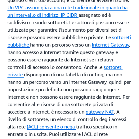
quando crei il tuo account) e consente di avviare risorse.
l'accesso. Anziché controllare l'accesso dei singoli utenti
Un VPC assomiglia a una rete tradizionale in quanto ha
impostando le policy direttamente sull'utente, è
un intervallo di indirizzi IP
CIDR
assegnato ed è
preferibile creare un gruppo, assegnargli le
suddiviso creando sottoreti. Le sottoreti possono essere
autorizzazioni necessarie e quindi assegnare gli utenti al
utilizzate per garantire l'isolamento per diversi set di
gruppo. Gli utenti erediteranno le autorizzazioni di quel
risorse e possono essere pubbliche o private. Le
sottoreti
gruppo. Ciò offre un modo più scalabile per fornire il
pubbliche
hanno un percorso verso un
Internet Gateway
,
controllo degli accessi a molti utenti. È importante
hanno accesso a Internet tramite questo gateway e
capire come funzionano IAM e i gruppi IAM perché si
possono essere raggiunte da Internet se i relativi
estendono su più servizi. IAM è un servizio che
controlli di accesso lo consentono. Anche le
sottoreti
interagisce in una certa misura con tutti i servizi AWS,
private
dispongono di una tabella di routing, ma non
quindi assicurati di dedicare del tempo per familiarizzare
hanno un percorso verso un Internet Gateway, quindi per
con IAM.
impostazione predefinita non possono raggiungere
Internet e non possono essere raggiunte da Internet. Per
Seguire queste pratiche sin dall'inizio ti aiuterà a fornire
consentire alle risorse di una sottorete privata di
un accesso sicuro alle tue risorse AWS. Successivamente
accedere a Internet, è necessario un
gateway NAT
. A
discuteremo di come proteggere l'infrastruttura che
livello di sottorete, un elenco di controllo degli accessi
viene creata su AWS.
alla rete
(ACL) consente o nega
traffico specifico in
entrata o in uscita. Puoi utilizzare l'ACL di rete