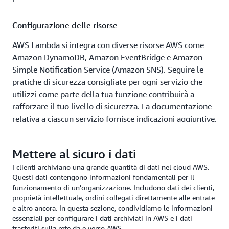
confermare il corretto funzionamento dei backup
dovrebbero essere una priorità. Con
AWS Backup
, puoi
Configurazione delle risorse
configurare e gestire facilmente i backup per servizi AWS
specifici, tra cui Amazon RDS, DynamoDB, Neptune e
AWS Lambda si integra con diverse risorse AWS come
altri.
Amazon DynamoDB, Amazon EventBridge e Amazon
Simple Notification Service (Amazon SNS). Seguire le
pratiche di sicurezza consigliate per ogni servizio che
utilizzi come parte della tua funzione contribuirà a
rafforzare il tuo livello di sicurezza. La documentazione
relativa a ciascun servizio fornisce indicazioni aggiuntive.
Identity and Access Management
Mettere al sicuro i dati
L'esecuzione di funzioni Lambda può richiedere
I clienti archiviano una grande quantità di dati nel cloud AWS.
Questi dati contengono informazioni fondamentali per il
autorizzazioni e ruoli IAM specifici. Maggiori dettagli
funzionamento di un'organizzazione. Includono dati dei clienti,
sono disponibili nella sezione
Autorizzazioni
della AWS
proprietà intellettuale, ordini collegati direttamente alle entrate
Lambda Developer Guide.
e altro ancora. In questa sezione, condividiamo le informazioni
essenziali per configurare i dati archiviati in AWS e i dati
trasferiti sulla rete da e verso AWS.