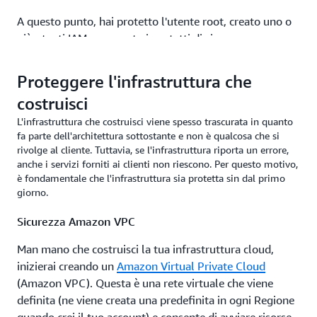
A questo punto, hai protetto l'utente root, creato uno o
più utenti IAM, assegnato i contatti di sicurezza e
bloccato le regioni in cui possono essere eseguiti i carichi
di lavoro. Successivamente, consideriamo come gli
Proteggere l'infrastruttura che
utenti interagiranno con le risorse AWS. Esistono due
costruisci
metodi principali di interazione: l'interfaccia a riga di
L'infrastruttura che costruisci viene spesso trascurata in quanto
comando (AWS CLI) e la Console di gestione AWS. Si
fa parte dell'architettura sottostante e non è qualcosa che si
consiglia di configurare l'autenticazione unica (SSO) per
rivolge al cliente. Tuttavia, se l'infrastruttura riporta un errore,
AWS CLI e la console.
Consulta l'articolo
Configurazione
anche i servizi forniti ai clienti non riescono. Per questo motivo,
dell'interfaccia a riga di comando di AWS per utilizzare
è fondamentale che l'infrastruttura sia protetta sin dal primo
AWS IAM Identity Center (successore di AWS Single Sign-
giorno.
On) per dettagli su
come gestire centralmente l'accesso
Sicurezza Amazon VPC
con AWS IAM Identity Center.
Man mano che costruisci la tua infrastruttura cloud,
Gruppi IAM
inizierai creando un
Amazon Virtual Private Cloud
(Amazon VPC). Questa è una rete virtuale che viene
Il passaggio successivo per proteggere il tuo account è
definita (ne viene creata una predefinita in ogni Regione
configurare
gruppi di utenti AWS IAM
per controllare