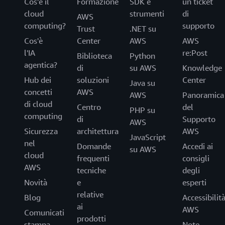
Cos'è il
Formazione
SDK e
un ticket
cloud
strumenti
di
AWS
computing?
supporto
Trust
.NET su
Cos'è
Center
AWS
AWS
l'IA
re:Post
Biblioteca
Python
agentica?
di
su AWS
Knowledge
Hub dei
soluzioni
Center
Java su
concetti
AWS
AWS
Panoramica
di cloud
Centro
del
PHP su
computing
di
Supporto
AWS
Sicurezza
architettura
AWS
JavaScript
nel
Domande
Accedi ai
su AWS
cloud
frequenti
consigli
AWS
tecniche
degli
Novità
e
esperti
relative
Blog
Accessibilit
ai
AWS
Comunicati
prodotti
stampa
Note