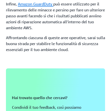
riferimento alla connettività con la console come a una
Infine,
Amazon GuardDuty
può essere utilizzato per il
VPN, la sessione utilizza la crittografia TLS (Transport
rilevamento delle minacce e persino per fare un ulteriore
Layer Security). Pertanto, mentre si crea l'architettura
passo avanti facendo sì che i risultati pubblicati avviino
sicura le configurazioni vengono mantenute riservate.
azioni di riparazione automatica all'interno del tuo
TLS viene utilizzato anche con l'API AWS.
ambiente AWS.
Affrontando ciascuna di queste aree operative, sarai sulla
buona strada per stabilire le funzionalità di sicurezza
essenziali per il tuo ambiente cloud.
Hai trovato quello che cercavi?
Condividi il tuo feedback, così possiamo