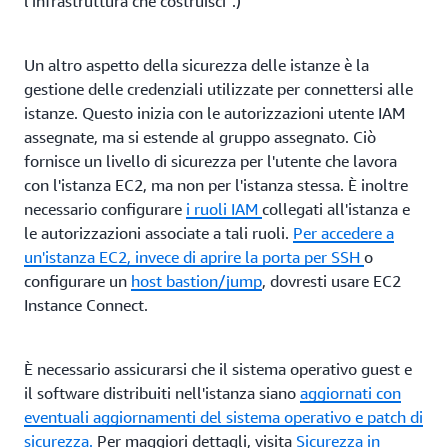
l'infrastruttura che costruisci".)
Firewall di rete AWS e protezione DDoS
Per aggiungere un ulteriore livello di sicurezza
Un altro aspetto della sicurezza delle istanze è la
dell'infrastruttura, puoi implementare
AWS Network
gestione delle credenziali utilizzate per connettersi alle
Firewall
. Il Firewall di rete è un servizio gestito che
istanze. Questo inizia con le autorizzazioni utente IAM
implementa la protezione per il tuo Amazon VPC.
assegnate, ma si estende al gruppo assegnato. Ciò
Fornisce una protezione più precisa dei gruppi di
fornisce un livello di sicurezza per l'utente che lavora
sicurezza in quanto può incorporare il contesto dai flussi
con l'istanza EC2, ma non per l'istanza stessa. È inoltre
di traffico, ad esempio il tracciamento di connessioni e
necessario configurare
i ruoli IAM
collegati all'istanza e
l'identificazione di protocolli, per applicare policy come
le autorizzazioni associate a tali ruoli.
Per accedere a
evitare che il VPC acceda ai domini utilizzando un
un'istanza EC2, invece di aprire la porta per
SSH
o
protocollo non autorizzato. Questo viene fatto
configurare un
host bastion/jump
, dovresti usare EC2
attraverso la configurazione di
regole Suricata
Instance Connect.
personalizzate.
Ad esempio, puoi configurare il
Network
Firewall per proteggerti dagli attacchi di malware.
È necessario assicurarsi che il sistema operativo guest e
Facendo un ulteriore passo avanti, puoi implementare un
il software distribuiti nell'istanza siano
aggiornati con
altro servizio gestito,
AWS Shield Advanced
, per
eventuali aggiornamenti del sistema operativo e patch di
proteggerti dalle minacce DDoS.
sicurezza.
Per maggiori dettagli, visita
Sicurezza in