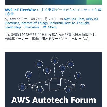
AWS IoT FleetWise による車両データからのインサイト生成
: 序章
by
Kazunari Ito
on
23 12月 2022
in
AWS IoT Core
,
AWS IoT
FleetWise
,
Internet of Things
,
Technical How-to
,
Thought
Leadership
Permalink
Share
この記事は2022年7月11日に投稿された記事の日本語訳です。
自動車メーカー、車両に関わるサービスのオペレー […]