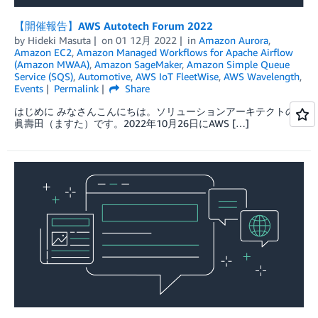
【開催報告】AWS Autotech Forum 2022
by
Hideki Masuta
on
01 12月 2022
in
Amazon Aurora
,
Amazon EC2
,
Amazon Managed Workflows for Apache Airflow
(Amazon MWAA)
,
Amazon SageMaker
,
Amazon Simple Queue
Service (SQS)
,
Automotive
,
AWS IoT FleetWise
,
AWS Wavelength
,
Events
Permalink
Share
はじめに みなさんこんにちは。ソリューションアーキテクトの
眞壽田（ますた）です。2022年10月26日にAWS […]