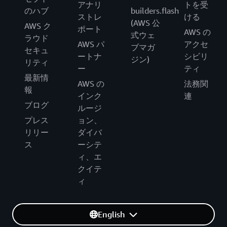
アナリ
トを受
のハブ
builders.flash
ストレ
ける
(AWS 公
AWS ク
ポート
AWS の
式ウェ
ラウド
AWS パ
アクセ
ブマガ
セキュ
ートナ
シビリ
ジン)
リティ
ー
ティ
最新情
AWS の
法務関
報
インク
連
ブログ
ルージ
プレス
ョン、
リリー
ダイバ
ス
ーシテ
ィ、エ
クイテ
ィ
English