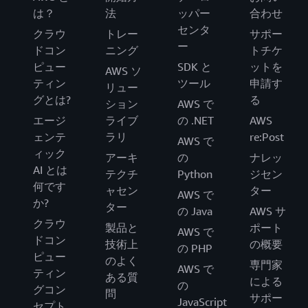
は？
法
ッパー
合わせ
センタ
クラウ
トレー
サポー
ー
ドコン
ニング
トチケ
ピュー
SDK と
ットを
AWS ソ
ティン
ツール
申請す
リュー
グとは?
る
ション
AWS で
エージ
ライブ
の .NET
AWS
ェンテ
ラリ
re:Post
AWS で
ィック
アーキ
の
ナレッ
AI とは
テクチ
Python
ジセン
何です
ャセン
ター
AWS で
か?
ター
の Java
AWS サ
クラウ
製品と
ポート
AWS で
ドコン
技術上
の概要
の PHP
ピュー
のよく
専門家
AWS で
ティン
ある質
による
の
グコン
問
サポー
JavaScript
セプト