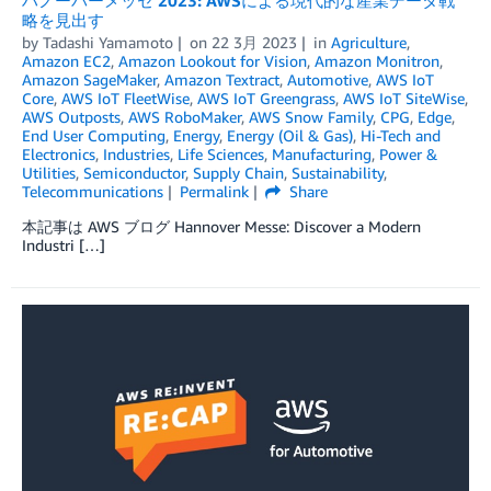
ハノーバーメッセ 2023: AWSによる現代的な産業データ戦
略を見出す
by
Tadashi Yamamoto
on
22 3月 2023
in
Agriculture
,
Amazon EC2
,
Amazon Lookout for Vision
,
Amazon Monitron
,
Amazon SageMaker
,
Amazon Textract
,
Automotive
,
AWS IoT
Core
,
AWS IoT FleetWise
,
AWS IoT Greengrass
,
AWS IoT SiteWise
,
AWS Outposts
,
AWS RoboMaker
,
AWS Snow Family
,
CPG
,
Edge
,
End User Computing
,
Energy
,
Energy (Oil & Gas)
,
Hi-Tech and
Electronics
,
Industries
,
Life Sciences
,
Manufacturing
,
Power &
Utilities
,
Semiconductor
,
Supply Chain
,
Sustainability
,
Telecommunications
Permalink
Share
本記事は AWS ブログ Hannover Messe: Discover a Modern
Industri […]