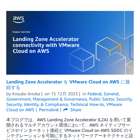
Landing Zone Accelerator を VMware Cloud on AWS に接
続する
by
Kosuke Arioka
on
15 12月 2023
in
Federal
,
General
,
Government
,
Management & Governance
,
Public Sector
,
Security
,
Security, Identity, & Compliance
,
Technical How-to
,
VMware
Cloud on AWS
Permalink
Share
本ブログでは、AWS Landing Zone Accelerator (LZA) を用いて展
開されるマルチアカウント環境において、AWS ネイティブサー
ビスやインターネット接続と VMware Cloud on AWS SDDC のイ
ンテグレーションを可能にするネットワークアーキテクチャと設