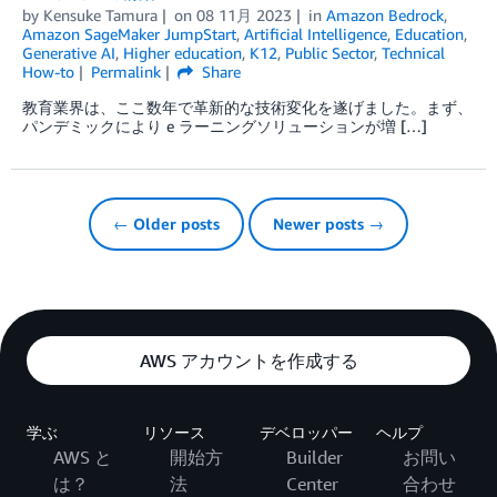
by
Kensuke Tamura
on
08 11月 2023
in
Amazon Bedrock
,
Amazon SageMaker JumpStart
,
Artificial Intelligence
,
Education
,
Generative AI
,
Higher education
,
K12
,
Public Sector
,
Technical
How-to
Permalink
Share
教育業界は、ここ数年で革新的な技術変化を遂げました。まず、
パンデミックにより e ラーニングソリューションが増 […]
← Older posts
Newer posts →
AWS アカウントを作成する
学ぶ
リソース
デベロッパー
ヘルプ
AWS と
開始方
Builder
お問い
は？
法
Center
合わせ