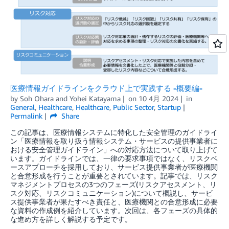
医療情報ガイドラインをクラウド上で実践する -概要編-
by
Soh Ohara
and
Yohei Katayama
on
10 4月 2024
in
General
,
Healthcare
,
Healthcare
,
Public Sector
,
Startup
Permalink
Share
この記事は、医療情報システムに特化した安全管理のガイドライ
ン「医療情報を取り扱う情報システム・サービスの提供事業者に
おける安全管理ガイドライン」への対応方法について取り上げて
います。ガイドラインでは、一律の要求事項ではなく、リスクベ
ースアプローチを採用しており、サービス提供事業者が医療機関
と合意形成を行うことが重要とされています。記事では、リスク
マネジメントプロセスの3つのフェーズ(リスクアセスメント、リ
スク対応、リスクコミュニケーション)について概説し、サービ
ス提供事業者が果たすべき責任と、医療機関との合意形成に必要
な資料の作成例を紹介しています。次回は、各フェーズの具体的
な進め方を詳しく解説する予定です。