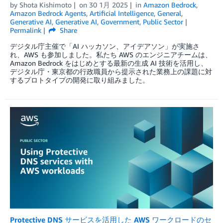
by
Shota Kishimoto
on
30 1月 2025
in
Amazon Bedrock
,
Amazon Bedrock Agents
,
Artificial Intelligence
,
General
,
Generative AI
,
Generative AI
,
Government
,
Public Sector
Permalink
Share
デジタル庁主催で「AI ハッカソン、アイデアソン」が実施さ
れ、AWS も参加しました。私たち AWS のエンジニアチームは、
Amazon Bedrock をはじめとする最新の生成 AI 技術を活用し、
デジタル庁・東京都の行政職員から提示された業務上の課題に対
するプロトタイプの開発に取り組みました。
Protective DNS サービスを活用した AWS ワークロードのセ