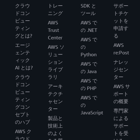
クラウ
トレー
SDK と
サポー
ドコン
ニング
ツール
トチケ
ピュー
ットを
AWS
AWS で
ティン
申請す
Trust
の .NET
グとは?
る
Center
AWS で
エージ
AWS
AWS ソ
の
ェンテ
re:Post
リュー
Python
ィック
ション
ナレッ
AWS で
AI とは?
ライブ
ジセン
の Java
クラウ
ラリ
ター
AWS で
ドコン
アーキ
AWS サ
の PHP
ピュー
テクチ
ポート
AWS で
ティン
ャセン
の概要
の
グコン
ター
専門家
JavaScript
セプト
製品と
による
のハブ
技術上
サポー
AWS ク
のよく
トを受
ラウド