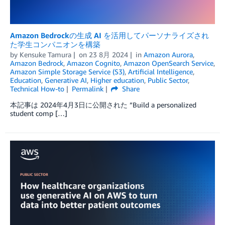
Amazon Bedrockの生成 AI を活用してパーソナライズされ
た学生コンパニオンを構築
by
Kensuke Tamura
on
23 8月 2024
in
Amazon Aurora
,
Amazon Bedrock
,
Amazon Cognito
,
Amazon OpenSearch Service
,
Amazon Simple Storage Service (S3)
,
Artificial Intelligence
,
Education
,
Generative AI
,
Higher education
,
Public Sector
,
Technical How-to
Permalink
Share
本記事は 2024年4月3日に公開された ”Build a personalized
student comp […]