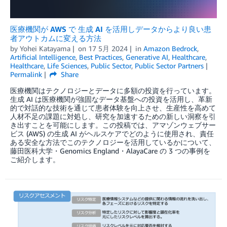
医療機関が AWS で 生成 AI を活用しデータからより良い患
者アウトカムに変える方法
by
Yohei Katayama
on
17 5月 2024
in
Amazon Bedrock
,
Artificial Intelligence
,
Best Practices
,
Generative AI
,
Healthcare
,
Healthcare
,
Life Sciences
,
Public Sector
,
Public Sector Partners
Permalink
Share
医療機関はテクノロジーとデータに多額の投資を行っています。
生成 AI は医療機関が強固なデータ基盤への投資を活用し、革新
的で対話的な技術を通じて患者体験を向上させ、生産性を高めて
人材不足の課題に対処し、研究を加速するための新しい洞察を引
き出すことを可能にします。この投稿では、アマゾンウェブサー
ビス (AWS) の生成 AI がヘルスケアでどのように使用され、責任
ある安全な方法でこのテクノロジーを活用しているかについて、
藤田医科大学・Genomics England・AlayaCare の 3 つの事例を
ご紹介します。