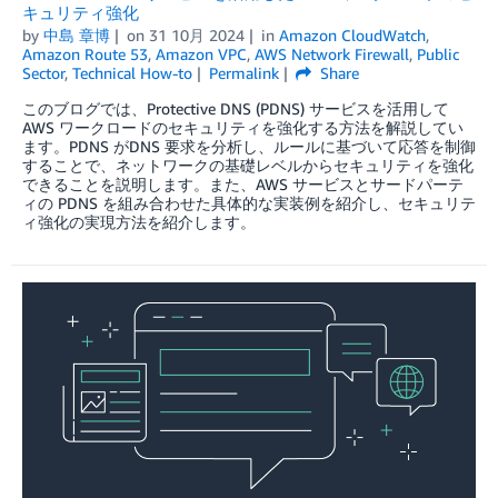
キュリティ強化
by
中島 章博
on
31 10月 2024
in
Amazon CloudWatch
,
Amazon Route 53
,
Amazon VPC
,
AWS Network Firewall
,
Public
Sector
,
Technical How-to
Permalink
Share
このブログでは、Protective DNS (PDNS) サービスを活用して
AWS ワークロードのセキュリティを強化する方法を解説してい
ます。PDNS がDNS 要求を分析し、ルールに基づいて応答を制御
することで、ネットワークの基礎レベルからセキュリティを強化
できることを説明します。また、AWS サービスとサードパーテ
ィの PDNS を組み合わせた具体的な実装例を紹介し、セキュリテ
ィ強化の実現方法を紹介します。