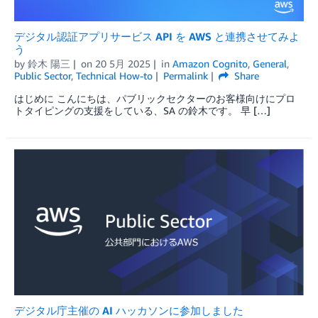
デジタル認証アプリサービス API を AWS と連携させてみよ
う
by
鈴木 陽三
on
20 5月 2025
in
Amazon Cognito
,
General
,
Public Sector
,
Technical How-to
Permalink
Share
はじめに こんにちは、パブリックセクターのお客様向けにプロ
トタイピングの支援をしている、SA の鈴木です。 早 […]
デジタル庁主催の AI ハッカソンに参加しました