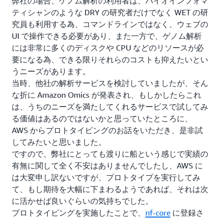
弊社の場合、ゲノム解析の利用者は、バイオインフォマ
ティシャンのような DRY の研究者だけでなく WET の研
究員も利用する為、コマンドラインではなく、ウェブの
UI で操作できる必要があり、また一方で、ゲノム解析
には非常に多くのディスクや CPU などのリソースが必
要になる為、できる限りそれらのコストも抑えたいとい
うニーズがあります。
当時、他社の解析サービスを検討していましたが、そん
な折に Amazon Omics が発表され、もしかしたらこれ
は、うちのニーズを満たしてくれるサービスで試してみ
る価値はあるのではないかと思っていたところに、
AWS からプロトタイピングのお話をいただき、是非試
してみたいと思いました。
ですので、弊社にとっても渡りに船という感じで実績の
有無に関して全く不安はありませんでしたし、AWS に
は大変申し訳ないですが、プロトタイプを実行してみ
て、もし期待を大幅に下まわるようであれば、それは次
に活かせば良いぐらいの気持ちでした。
プロトタイピングを実施したことで、
nf-core
に登録さ