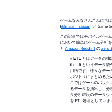
ゲームなみなさんこんにちは、Game S
(
@msian.in.japan
) と Game S
この記事ではモバイルゲーム
において簡単にゲーム分析を
と
Amazon Redshift
の
Zero-
※
とはデータの抽出 (E
ETL
(Load) というデー
用語です。様々なデー
ポジトリにまとめるた
こではゲームのバック
るデータを抽出し、分
タ分析環境のデータウ
を ETL 処理としてい