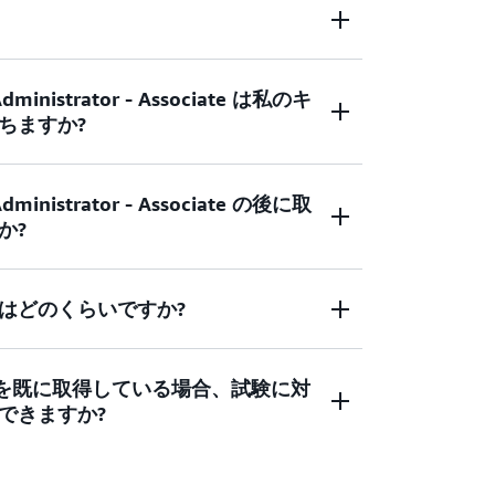
Administrator - Associate は私のキ
者には、AWS でのデプロイ、管理、ネット
ちますか?
に関する 1 年の経験があることが望ましい
は、IT またはクラウド運用の職務に携わる
WS 認定ジャーニーの出発点です。
業界で認められた認定資格を取得した結
Administrator - Associate の後に取
クラウドの技術系の同僚や顧客からの信頼が高
か?
オンプレミスシステムの運用または管理職
Certified SysOps Administrator -
AWS クラウドでも同様のタスクを実行でき
 AWS Certified Cloud Practitioner を
rtified SysOps Administrator -
ドとサービスの基礎知識を身に付けることをお勧
はどのくらいですか?
neer - Professional、AWS Certified Security
Professional および Specialty カテゴリ
システム管理者やクラウドエンジニアなどの役職にあ
を取得するための好調なスタートを切るきっかけ
ナルが、さらにキャリアを伸ばすために取
定を既に取得している場合、試験に対
有効です。認定の有効期限が切れる前に、この
AWS 認定パス
を表示して詳細を確認し、
できますか?
めの取り組みを計画しましょう。
WS Certified DevOps Engineer -
取得すると、再認定を受けることができます。これに
ベルの認定が自動的に再認定されます。
AWS 認定
取得すると、次回受験する AWS 認定試験が
ください。