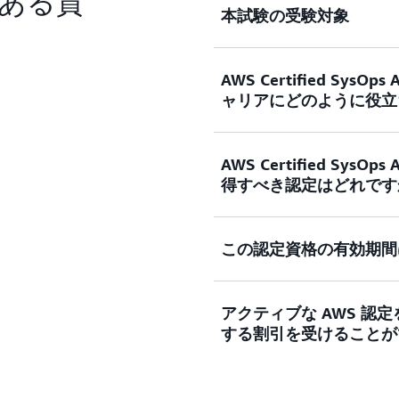
ある質
本試験の受験対象
AWS Certified SysOps 
試験ガイドによると、受験
ャリアにどのように役立
ワーキング、セキュリティ
とされています。この認定
個人にとって、理想的な A
認定を受けた個人は、この
AWS Certified SysOps 
果、自信が高まり、IT/
得すべき認定はどれです
まったと報告しています。
IT 業務の経験がない受験者は、AWS 
のプロフェッショナルは、
Associate 試験を受ける前に、まず
ることをアピールできます。AWS Ce
取得して AWS クラウ
この認定資格の有効期間
AWS Certified DevOps Engi
Associate への準備と取得は、
めします。
- Specialty は、
ーで追加の AWS 認定
るクラウドプロフェッショ
にもなります。
アクティブな AWS 認
得している認定資格です。
この認定資格は 3 年間
する割引を受けることが
AWS 認定を取得するた
試験の最新バージョンに合格するか、A
Professional を
より、Associate レ
はい。AWS 認定を 1 つ
の再認定オプション
をご覧