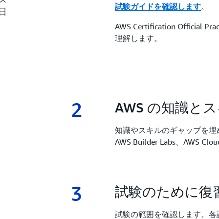
。
試験ガイドを確認します
日
AWS Certification Offici
理解します。
2
2.
AWS の知識と
知識やスキルのギャップを埋
AWS Builder Labs、AWS C
3
3.
試験のために復
試験の範囲を確認します。各試