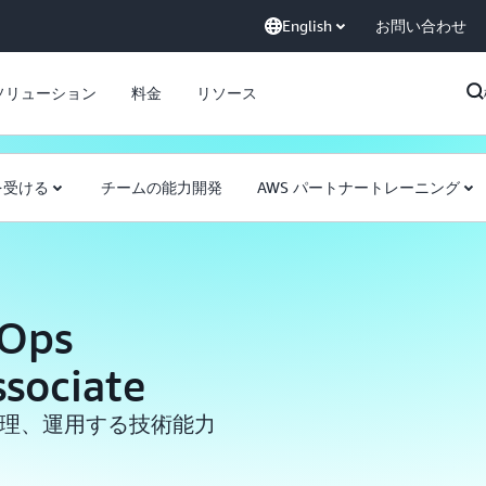
English
お問い合わせ
ソリューション
料金
リソース
を受ける
チームの能力開発
AWS パートナートレーニング
sOps
ssociate
管理、運用する技術能力