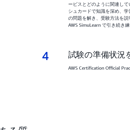
ービスとどのように関連して
シュカードで知識を深め、学
の問題を解き、受験方法を説明する
AWS SimuLearn で引き続
4
4.
試験の準備状況
AWS Certification Official