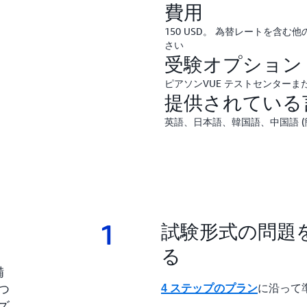
費用
150 USD。 為替レートを含
さい
受験オプション
ピアソンVUE テストセンター
提供されている
英語、日本語、韓国語、中国語 (
1
1.
試験形式の問題
る
備
つ
に沿って
4 ステップのプラン
ズ