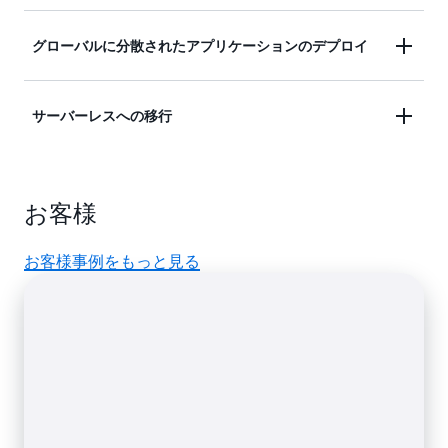
ケーションなどのエンタープライズアプリケーショ
柔軟なインスタンスとストレージのスケーリングに
ンを高可用性と高パフォーマンスで運用します。
グローバルに分散されたアプリケーションのデプロイ
より、信頼性とパフォーマンスに優れたマルチテナ
ントの SaaS (Software-as a-Service) アプリケーショ
モバイルゲーム、ソーシャルメディアアプリケーシ
ンをサポートします。
サーバーレスへの移行
ョン、オンラインサービスなど、複数のリージョン
にまたがるスケーラビリティと耐障害性を必要とす
キャパシティ管理の手間を省き、瞬時に行われるき
るインターネット規模のアプリケーションを開発し
め細かなスケーリングで消費したキャパシティの料
ます。
お客様
金のみを支払うことで、最大 90% のコスト削減を
実現します。
お客様事例をもっと見る