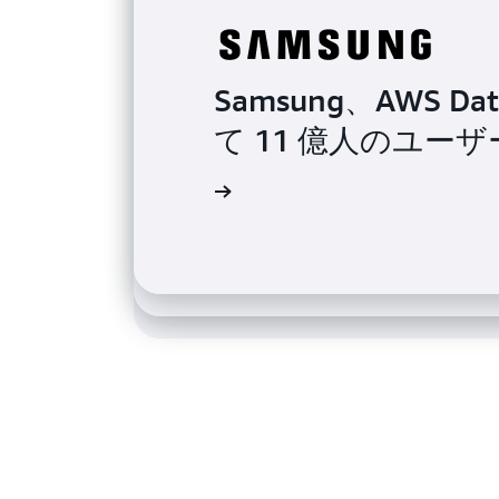
Samsung、AWS Data
Coinbase が 
て 11 億人のユーザーを
Amazon Auro
所を立ち上げ
DraftKings
導入事例を読む
導入事例を読む
導入事例を読む