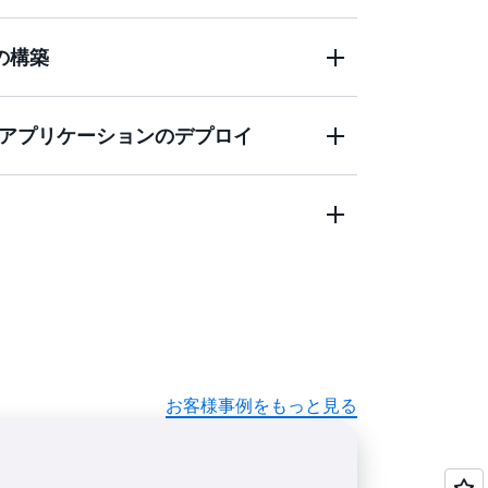
エンタープライズリソースプランニング
の構築
ン、請求アプリケーションなどのエンタープラ
可用性と高パフォーマンスで運用します。
レージのスケーリングにより、信頼性とパ
アプリケーションのデプロイ
 SaaS (Software-as a-Service)
トします。
ルメディアアプリケーション、オンライン
ジョンにまたがるスケーラビリティと耐障
ネット規模のアプリケーションを開発しま
省き、瞬時に行われるきめ細かなスケーリ
ィの料金のみを支払うことで、最大 90% の
お客様事例をもっと見る