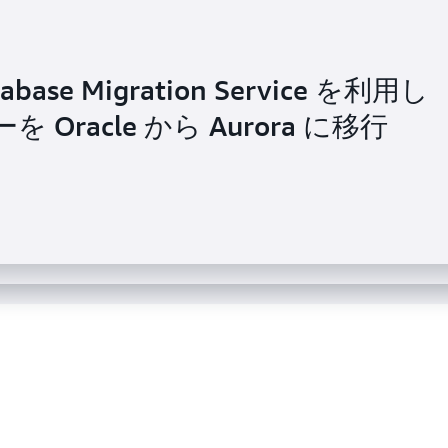
base Migration Service を利用し
AWS 上で超低レイテンシーの暗号通貨取
 Oracle から Aurora に移行
ra を使用して財務台帳をスケールする