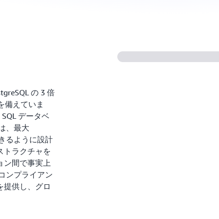
greSQL の 3 倍
換性を備えていま
 SQL データベ
 は、最大
できるように設計
ラストラクチャを
ョン間で事実上
いコンプライアン
を提供し、グロ
。