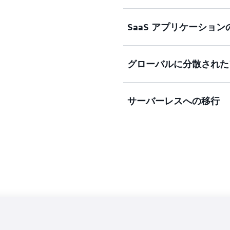
顧客関係管理 (CRM)、
SaaS アプリケーション
(ERP)、サプライチェー
イズアプリケーションを高
柔軟なインスタンスとスト
グローバルに分散された
フォーマンスに優れたマルチテナントの
アプリケーションをサポー
モバイルゲーム、ソーシャ
サーバーレスへの移行
サービスなど、複数のリー
害性を必要とするインター
す。
キャパシティ管理の手間を
ングで消費したキャパシテ
コスト削減を実現します。