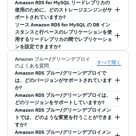
同じリリースでバージョン番号が変更されてい
ュからの回復が可能なストレージエンジンが必
新しい DB インスタンスを作成すると、使用する
Amazon RDS for MySQL リードレプリカの
れば、バージョン変更はマイナーであると判断
要で、InnoDB ストレージエンジンでのみサポー
デフォルトプライマリユーザーは特定の権限を
使用のために、どのストレージエンジンがサ
されます。例: 5.6.27 -> 5.6.29。
トされます。MySQL は様々な機能を持つ複数の
取得します。権限の一覧については、
Amazon
ポートされていますか?
ストレージエンジンをサポートしていますが、
RDS ユーザーガイドのマスターユーザーアカウ
Amazon RDS for MySQL リードレプリカにはト
ソース Amazon RDS for MySQL の DB イン
それらすべてがクラッシュの回復とデータ耐久
ント特権
を参照してください。
ランザクションストレージエンジンが必要であ
スタンスと行ベースのレプリケーションを使
性に最適化されているわけではありません。例
り、InnoDB ストレージエンジンでのみサポート
用するリードレプリカの間でレプリケーショ
えば、MyISAM ストレージエンジンは、信頼性の
されています。MyISAM などの非トランザクショ
ンを設定できますか?
高いクラッシュ回復をサポートしておらず、
ン MySQL ストレージエンジンでは、リードレプ
MySQL バージョン 5.6 以降では、バイナリログ
Amazon ブルー/グリーンデプロイ
MySQL がクラッシュ後に再起動した時、特定時
リカが意図したとおりに動作しない可能性があ
フォーマットを行ベースに設定できます。デフ
すべて開く
のよくある質問
点の復元およびスナップショット復元が意図ど
ります。それでも MyISAM でリードレプリカを
ォルトでは、レプリケーションは混合フォーマ
Amazon RDS ブルー/グリーンデプロイで
おりに機能せず、データが紛失または破損する
使用する場合は、Amazon CloudWatch の「レプ
ット (行ベースと記述ベースのレプリケーション)
は、どのバージョンがサポートされています
可能性があります。それでも、Amazon RDS で
リカラグ」の計測値 (AWS マネジメントコンソー
で設定されます。これは、ほとんどのユースケ
か?
MyISAM を使用する場合は、このステップに従っ
ルまたは Amazon CloudWatch API を介して取得
ースを満たすことができます。MySQL のドキュ
Amazon RDS ブルー/グリーンデプロイ
は、RDS
Amazon RDS ブルー/グリーンデプロイは、
てください。DB スナップショット復元機能の特
できます) を注意して監視し、レプリケーション
メントには、「混合フォーマットと行ベースの
for MySQL のバージョン 5.7 以降でご利用いただ
どのリージョンをサポートしていますか?
定のシナリオに役立つことがあります。フェデ
エラーが原因でリードレプリカが停止した場合
レプリケーションの違い」についての詳細が記
けます。利用可能なバージョンの詳細について
Amazon RDS ブルー/グリーンデプロイは、すべ
Amazon RDS ブルー/グリーンデプロイメン
レーティッドストレージエンジンは、現在
は再作成することをお勧めします。一時テーブ
載されています。
は、
RDS for MySQL ドキュメント
をご覧くださ
ての該当する AWS リージョンと AWS GovCloud
トでは、どのような変更を行うことができま
Amazon RDS for MySQL ではサポートされてい
ルや他の非トランザクションエンジンを使用す
い。
リージョンで利用可能です。
すか?
ません。
る場合も、同様の注意事項が適用されます。
Amazon RDS ブルー/グリーンデプロイでは、メ
Amazon RDS ブルー/グリーンデプロイメン