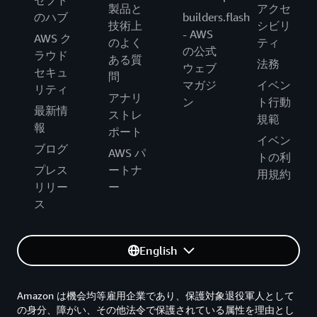
セプト
製品と
アクセ
のハブ
builders.flash
技術上
シビリ
- AWS
AWS ク
のよく
ティ
の公式
ラウド
ある質
法務
ウェブ
セキュ
問
マガジ
イベン
リティ
アナリ
ン
ト行動
最新情
ストレ
規範
報
ポート
イベン
ブログ
AWS パ
トの利
プレス
ートナ
用規約
リリー
ー
ス
English
Amazon は機会均等雇用企業であり、保護対象退役軍人として
の身分、障がい、その他法令で保護されている属性を理由とし