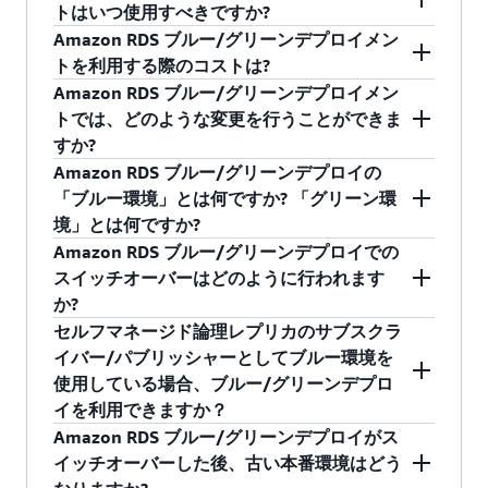
ジャー/マイナーバージョンアップグレード、ス
トはいつ使用すべきですか?
キーマの変更、インスタンスのスケーリング、
Amazon RDS ブルー/グリーンデプロイを使用す
Amazon RDS ブルー/グリーンデプロイメン
エンジンパラメータの変更、メンテナンスアッ
ると、より安全、簡単、高速にデータベースの
トを利用する際のコストは?
プデートなど、より安全でシンプル、かつ迅速
更新ができます。ブルー/グリーンデプロイは、
グリーンインスタンスでワークロードを実行す
Amazon RDS ブルー/グリーンデプロイメン
なデータベース変更を行うことが可能です。
メジャーバージョンまたはマイナーバージョン
る場合、ブルーインスタンスと同じ料金が発生
トでは、どのような変更を行うことができま
のデータベースエンジンのアップグレード、オ
します。ブルーおよびグリーンインスタンスで
すか?
ペレーティングシステムの更新、論理レプリケ
実行するコストは、db.instance の
現在の標準料
Amazon RDS ブルー/グリーンデプロイでは、メ
Amazon RDS ブルー/グリーンデプロイの
ーションを中断しないグリーン環境でのスキー
金
、ストレージのコスト、読み取り/書き込み
ジャー/マイナーバージョンアップグレード、ス
「ブルー環境」とは何ですか? 「グリーン環
マの変更 (テーブルの最後に新しい列を追加する
I/O のコスト、およびバックアップや
Amazon
キーマの変更、インスタンスのスケーリング、
境」とは何ですか?
など)、またはデータベースパラメーター設定の
RDS Performance Insights
のコストなど、有効な
エンジンパラメータの変更、メンテナンスアッ
Amazon RDS ブルー/グリーンデプロイでは、ブ
Amazon RDS ブルー/グリーンデプロイでの
変更などのユースケースに最適です。ブルー/グ
機能を含みます。事実上、ブルーグリーンデプ
プデートなど、より安全でシンプル、かつ迅速
ルー環境は現在の本番環境です。グリーン環境
スイッチオーバーはどのように行われます
リーンデプロイを使用すると、1 回のスイッチオ
ロイの有効期間中は、db.instance でワークロー
なデータベース変更を行うことが可能です。
は、スイッチオーバー後に新しい本番環境とな
か?
ーバーで複数のデータベースを同時に更新でき
ドを実行するコストの約 2 倍を支払うことにな
るステージング環境です。
Amazon RDS ブルー/グリーンデプロイがスイッ
セルフマネージド論理レプリカのサブスクラ
ます。これにより、セキュリティパッチを最新
ります。
チオーバーを開始すると、スイッチオーバーが
イバー/パブリッシャーとしてブルー環境を
の状態に保ち、データベースのパフォーマンス
完了するまで、ブルーとグリーンの両方の環境
使用している場合、ブルー/グリーンデプロ
を向上させ、短期間で予測可能なダウンタイム
例えば、次のような場合です。RDS for MySQL
への書き込みがブロックされます。スイッチオ
イを利用できますか？
で新しいデータベース機能にアクセスできま
5.7 データベースが、マルチ AZ (MAZ) 構成で us-
ーバーの間、ステージング環境 (グリーン環境)
ブルー環境がセルフマネージド論理レプリカま
Amazon RDS ブルー/グリーンデプロイがス
す。
east-1 AWS リージョンの 2 つの r5.2xlarge
はブルー環境に追いつき、ブルー環境とグリー
たはサブスクライバーの場合、スイッチオーバ
イッチオーバーした後、古い本番環境はどう
db.instance (プライマリデータベースインスタン
ン環境の間でデータの一貫性を確保します。ブ