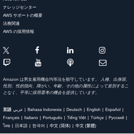
ナレッジセンター
AWS サポートの概要
法務関連
AWS の採用情報
Amazon は男女雇用機会均等法を順守しています。
人種、出身国、
性別、性的指向、障がい、年齢、その他の属性によって差別するこ
となく、平等に採用選考の機会を提供しています。
言語
عربي
Bahasa Indonesia
Deutsch
English
Español
Français
Italiano
Português
Tiếng Việt
Türkçe
Ρусский
ไทย
日本語
한국어
中文 (简体)
中文 (繁體)