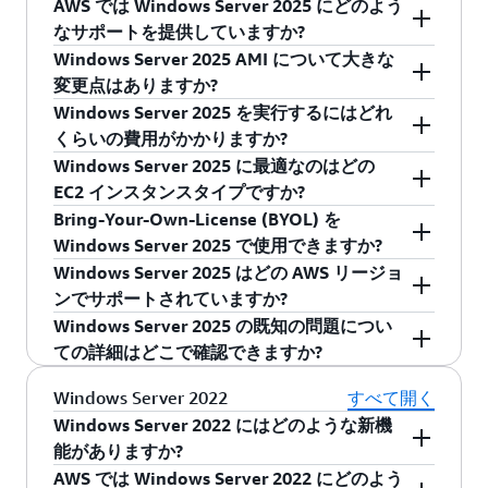
です。
Base-2014.05.20 では、AMI 名の日付スタンプを
Server ライセンスが不要な同等以下のサイズ
典の対象となる製品の EC2 デフォルトテナンシ
AWS では Windows Server 2025 にどのよう
ついては、よくある質問のこの
セクション
を参
てください。Microsoft ソフトウェアのライ
Windows Server 2025 は、Microsoft の Windows
確認してください。日付スタンプ (最後の 8 桁)
のパッシブインスタンス/ホストを 1 つ許可
ーにデプロイできます。この場合でも、
なサポートを提供していますか?
照してください。
センスが AWS に確実にインポートされるよ
Server の最新リリースです。Amazon EC2 で
は、AMI 名の最後にあります。
されます。アクティブなソフトウェアアシュ
Windows Server のライセンス込みオプションを
Windows Server 2025 AMI について大きな
うにするには、適切なライセンスモビリティ
Windows Server 2025 を実行すると、Windows
AWS は、License Included (LI) Microsoft Windows
これを (内部使用ではなく) サービスとしてサー
アランスなしで SQL Server を持ち込む方法
使用する必要があります。AWS はライセンスモ
変更点はありますか?
フォームに記入し Microsoft に届け出る必要
Server の最新機能を使って AWS の持つセキュリ
Server 2025 AMI を作成および管理し、Amazon
ドパーティーに提供している場合、リモートデ
については、
こちら
をクリックしてくださ
ビリティパートナーであるため、SQL (またはそ
Windows Server 2025 を実行するにはどれ
があります。
ティ、パフォーマンス、信頼性をフルに引き出
EC2 インスタンスで Windows Server 2025 を起
Windows Server 2025 AMI は、Unified Extensible
スクトップサービスのライセンスについては
い。
の他のセルフホスティング製品) に Dedicated
くらいの費用がかかりますか?
すことができます。Windows Server 2025 の新
動することのできる信頼性の高いすばやい方法
Firmware Interface (UEFI) を備えた Nitro ベース
Services Provider License Agreement (SPLA) を使
Amazon EC2 Dedicated Host
Hosts を使用する必要がありません。
Windows Server 2025 に最適なのはどの
機能については、
こちらのページ
をご覧くださ
を提供します。また AWS では、Microsoft の火
のインスタンスをサポートし、セキュリティを
用できます。このモデルの場合、AWS でサービ
Windows Server 2025 インスタンスは、
EC2 Dedicated Hosts を使用すると、ライセン
EC2 インスタンスタイプですか?
い。
曜パッチ (毎月第 2 火曜日) から 5 営業日以内
強化します。AMI には、デフォルトのルートボ
スをデプロイし、リモートデスクトップをエン
Windows Server 向けの標準の EC2 の料金に基づ
スモビリティの資格を持たないライセンスま
Bring-Your-Own-License (BYOL) を
に、更新されたパッチが全面的に適用された
リュームである Amazon EBS gp3 などの機能が
ドユーザーに月単位でレンタルします。SPLA に
いて課金されます。詳細は
Amazon EC2 の料金
Windows Server 2025 AMI は、Unified Extensible
たはアクティブなソフトウェアアシュアラン
Windows Server 2025 で使用できますか?
Windows Server AMI も提供しています。詳細に
備わっているほか、AWS NVMe ドライバーがプ
ついて詳しくは、次の URL をご参照ください:
ページで確認できます。
Firmware Interface (UEFI) を備えた Nitro ベース
スを持たないライセンスをお客様が使用する
Windows Server 2025 はどの AWS リージョ
ついては、
AWS Windows AMI リファレンス
をご
リインストールされています。そのため、お客
https://www.microsoft.com/en-
のインスタンスをサポートし、セキュリティが
Windows Server 2025 は、2019 年 10 月 1 日に
ことができます。既存のライセンスを EC2
ンでサポートされていますか?
覧ください。
様のスループットが高速になり、コストパフォ
us/CloudandHosting/Licensing_Get_started_with_SPLA
強化されてパフォーマンスが向上します。
Microsoft がライセンスモビリティのない製品に
Dedicated Hosts に持ち込んだ場合、物理的に
Windows Server 2025 の既知の問題につい
ーマンスが最大化されます。変更点の詳細につ
Microsoft の 2022 年 10 月のライセンス変更によ
Windows Server 2025 AMI は Xen ベースのイン
対して行ったライセンス変更の後にリリースさ
Windows Server 2025 AMI は、AWS のすべての
お客様専用となるハードウェアを使用してい
ての詳細はどこで確認できますか?
いては、「
AWS Windows AMI のバージョン履
り、サービスプロバイダーは 2025 年 9 月 30 日
スタンスはサポートしていません。レガシー
れたため、BYOL の対象にはなりません。独自の
商用リージョンと AWS GovCloud (米国) リージ
ることになります。ソフトウェアアシュアラ
歴
」を参照してください。
までしか AWS 上で独自の SPLA を使用すること
BIOS のみをサポートするベアメタルや u-* など
サービスプロバイダーライセンス契約 (SPLA) を
ョンでご利用いただけます。
ンスまたはライセンスモビリティの特典なし
Windows Server 2025 AMI は Credential Guard の
Windows Server 2022
すべて開く
ができません。それ以降は、これらのお客様
の Nitro インスタンスの場合は、BIOS- のプレフ
使用する場合は、「
独自の SPLA を使用できます
でライセンスを取得する方法の詳細について
有効化をサポートしていません。AWS Systems
Windows Server 2022 にはどのような新機
は、
モダナイズ
するか、AWS ライセンス付き製
ィックスが付いた Windows Server 2025 AMI を
か?
」を参照してください。Windows Server ライ
は、よくある質問のこの
セクション
を参照
Manager Session Manager を使用するときにも問
能がありますか?
品に移行する必要があります。
選択できます。ブートモードの詳細について
センスの詳細については、よくある質問の
こち
してください。Dedicated Hosts についての詳
題が発生する可能性があります。詳細について
AWS では Windows Server 2022 にどのよう