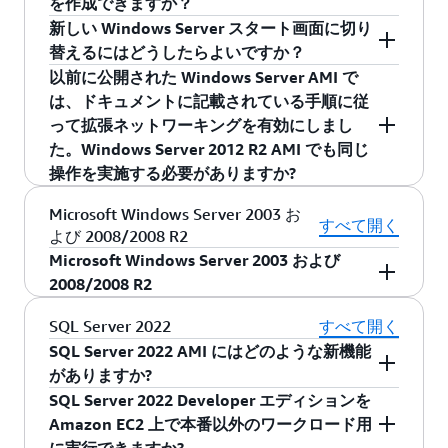
を作成できますか？
ケーションをデプロイして実行できます。
Standard、Web の各エディション) です。
などのファイル共有ワークロード用に設計され
新しい Windows Server スタート画面に切り
ています。SQL Server などの Windows アプリケ
はい。EBS ボリュームはストレージプールのセ
替えるにはどうしたらよいですか？
ーションでサポートされるのは NTFS であり、
ットアップに使用できます。ボリュームは、ア
以前に公開された Windows Server AMI で
ReFS ボリュームにはインストールされません。
プリケーションに応じて、NTFS または ReFS と
マウスを左下に移動し、スタート画面を待って
は、ドキュメントに記載されている手順に従
してフォーマットできます*。
から、スタート画面に切り替えます。
って拡張ネットワーキングを有効にしまし
た。Windows Server 2012 R2 AMI でも同じ
操作を実施する必要がありますか?
いいえ。
ドキュメント
で拡張ネットワークを有
Microsoft Windows Server 2003 お
すべて開く
よび 2008/2008 R2
効にする手順を実行した場合は、新しい
Microsoft Windows Server 2003 および
Windows Server 2012 R2 AMI に対してその操作
2008/2008 R2
を実行する必要はありません。AMI は R3、C3、
I2 インスタンス上の SR-IOV を介して拡張ネット
Windows Server 2003、2008、および 2008 R2
SQL Server 2022
すべて開く
ワーキングに組み込みサポートを提供します。
のサポートは終了しました。AWS では Windows
SQL Server 2022 AMI にはどのような新機能
Server 2003 (2019 年 7 月 1 日発効)、2008、お
がありますか?
よび 2008 R2 (2020 年 1 月 14 日発効) の AMI は
SQL Server 2022 Developer エディションを
Amazon EC2 は、SQL Server 2022 で新しいマネ
発行されなくなりました。カスタム AMI や既存
Amazon EC2 上で本番以外のワークロード用
ージド AMI を追加します。これらの AMI を使用
のインスタンスをお使いのお客様は、引き続い