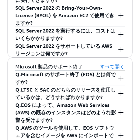
に実行できますか?
すると、EC2 上で SQL Server 2022 を簡単に起
てこれらを AWS でお使いいただけます。AWS で
SQL Server 2022 の Bring-Your-Own-
動し、完全準拠の SQL Server ライセンスを従量
はい。
Microsoft のウェブサイト
から無料の SQL
は、これらの AMI とバージョンを AWS で実行す
License (BYOL) を Amazon EC2 で使用でき
課金モデルで利用することができます。EC2 上
Server 2022 Developer エディションをダウンロ
る機能を削除する予定はありません。Server
ますか?
で SQL Server 2022 を起動することで、シンプ
ードし、本番以外のワークロード用の EC2 イン
2003 や Microsoft によるサポートが終了してい
SQL Server 2022 を実行するには、コストは
ルな T-SQL BACKUP コマンドによる S3 への SQL
スタンスにインストールすることができます。
はい。ソフトウェアアシュアランスをお持ちの
る他の Microsoft 製品についての詳細は、
サポー
いくらかかりますか?
Server バックアップを簡素化することができま
お客様は、これまでと同様にライセンスの持ち
ト終了に関するメッセージ
をご覧ください。
SQL Server 2022 をサポートしている AWS
す。さらに、すべての SQL Server AMI には、
込みが可能です。
Windows Server と Linux で新しい SQL Server
リージョンは何ですか?
AWS Tools for Windows PowerShell、AWS
2022 を搭載した EC2 インスタンスは、標準の
Systems Manager、AWS CloudFormation などの
EC2 料金で課金されます。料金は
AWS 料金見積
Windows Server 2022 はすべてのパブリックと
Microsoft 製品のサポート終了
すべて開く
プレインストールされたソフトウェアに加え
りツール
または
Amazon EC2 の料金
ページで確
米国 GovCloud の AWS リージョンで使用できま
Q.Microsoft のサポート終了 (EOS) とは何で
て、管理を容易にするさまざまなネットワーク
認することができます。
す。
すか?
およびストレージドライバーが搭載されていま
Q.LTSC と SAC のどちらのリリースを使用し
Microsoft によると、製品のサポートが終了する
す。新しい AMI は、EC2 上の Windows Server お
ているかは、どうすればわかりますか?
か、サービスが廃止されると、新しいセキュリ
よび Linux の両方で利用できます。
Q.EOS によって、Amazon Web Services
ティアップデート、セキュリティ以外のアップ
LTSC と SAC のリリースは、共通のビルド番号を
(AWS) の既存のインスタンスはどのような影
デート、または支援サポートは提供されなくな
共有することがありますが、Windows 製品名で
響を受けますか?
ります。
区別できます。LTSC リリースは製品名にバージ
Q.AWS のツールを使用して、EOS ソフトウ
ョンが含まれますが (例: Windows Server 2019
既存のインスタンスへの直接的な影響はありま
ェアを含むイメージを AWS にインポートで
Microsoft の長期サービスチャネル (LTSC) ライフ
Datacenter)、SAC リリースには含まれません