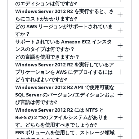
Windows Server 2012 と Windows Server 2012
のエディションは何ですか?
R2 は 2023 年 10 月 10 日にサポート終了 (EOS)
Windows Server 2012 R2 を実行すると、さ
を迎えます。この日より後は、これらの製品は
Windows Server 2012 R2 Standard Edition の
らにコストがかかりますか?
セキュリティアップデート、セキュリティ以外
AMI をリリースしていく予定です。各 Windows
どの AWS リージョンがサポートされていま
のアップデート、バグ修正、テクニカルサポー
Server エディションの違いに関する詳細につい
Windows Server 2012 R2 のオンデマンドインス
すか？
ト、またはオンラインテクニカルコンテンツの
ては
Microsoft のドキュメント
を参照してくださ
タンスとリザーブドインスタンスのどちらの料
サポートされている Amazon EC2 インスタ
アップデートを受けられなくなります。お客様
い。
金も、Amazon EC2 で使用可能な Windows
Windows Server 2012 R2 はすべての AWS リー
ンスのタイプは何ですか？
は、このユーザーガイドまたはこの動画に従っ
Server の以前のバージョンの料金と同じです。
ジョンで使用できます。
どの言語を使用できますか？
て、Amazon EC2 Windows インスタンスを新し
Amazon EC2 インスタンスの現在の料金は、
現在のところ、すべての Amazon EC2
インスタ
Windows Server 2012 R2 を実行しているア
いバージョンの Windows Server にアップグレー
http://aws.amazon.com/ec2/pricing
で参照でき
ンスタイプ
がサポートされています。
Windows Server 2012 R2 AMI では 19 の言語を
プリケーションを AWS にデプロイするには
ドできます。また、これらのワークロードを移
ます。
サポートしています。サポートされる言語の最
どうすればよいですか?
行、最適化、モダナイズすることで、Windows
新のリスト: ポルトガル語 (ポルトガル)、ポルト
Windows Server 2012 R2 AMI で使用可能な
Server のサポート終了という課題に対処するの
ガル語 (ブラジル)、中国語 (簡体字)、中国語 (繁
AWS Elastic Beanstalk を使用して、AWS クラウ
SQL Server のバージョン/エディションおよ
に役立つよう AWS が設計した経路についてもご
体字)、チェコ語、オランダ語、英語、フランス
ド内の Windows Server 2012 R2 にアプリケーシ
び言語は何ですか?
検討ください。
語、ドイツ語、ハンガリー語、イタリア語、日
ョンをデプロイして管理できます。または、
EC2
Windows Server 2012 R2 には NTFS と
本語、韓国語、ポーランド語、ロシア語、スペ
コンソール
や
AWS Marketplace
から作成した
Windows Server 2012 R2 AMI で利用できる SQL
ReFS の 2 つのファイルシステムがありま
イン語、スウェーデン語、トルコ語。
Amazon EC2 インスタンスを直接デプロイするこ
Server の言語、バージョン、エディションは、
す。どちらを使用すべきでしょうか?
ともできます。また、
AWS Toolkit for Visual
英語、日本語、ポルトガル語 (ブラジル) の SQL
EBS ボリュームを使用して、ストレージ領域
Studio
を使用すると、数回のクリックでアプリ
Server 2014 (Enterprise (英語のみ)、Express、
ReFS はコンテンツやストリーミング動画の共有