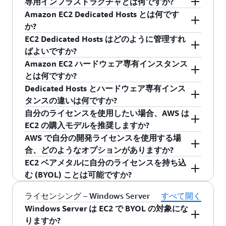
専用インフラストラクチャとは何ですか?
ナリオがあります。これらのシナリオでは、常
のアフィニティをアクティブ化すると、そのイ
ンスを AWS に持ち込み、デフォルトテナントで
ら Amazon EC2 インスタンスに仮想マシンのイ
EC2 ハードウェア専有インスタンスや EC2
Amazon EC2 Dedicated Hosts とは何です
に EC2 専用インフラストラクチャが必要です。
ンスタンスは特定の Dedicated Hosts でのみ実行
実行される EC2 インスタンスで使用できます。
メージを簡単にインポートできます。この機能
Dedicated Hosts では、専有の物理サーバーにイ
専用インフラストラクチャでは、物理的に独立
か?
されます。Dedicated Hosts の対象限定を使用す
このプロセスを開始するには、
AWS ライセンス
によって、仮想マシンがすぐに使用できる状態
ンスタンス容量が提供されます。EC2 ではま
したサーバーを単一のカスタマーが使用できま
EC2 Dedicated Hosts はどのように管理すれ
ライセンスモビリティ特典なしでライセンスを
ると、インスタンスを特定の Dedicated Hosts で
モビリティに関するページ
を参照してくださ
のインスタンスとして Amazon EC2 にインポー
た、異なるお客様からの複数の独立したインス
す。Amazon EC2 には、Dedicated Hosts とハー
Dedicated Hosts は、お客様専用の物理 EC2 サー
ばよいですか?
持ち込むには、ライセンスが永続ライセンスで
作成できるため、ライセンスの使用を完全に制
い。AWS でライセンスモビリティの利用を検討
トされるため、IT セキュリティ、設定管理、コ
タンスをホストしている可能性がある物理サー
ドウェア専有インスタンスという 2 つのインフ
バーです。Amazon EC2 専有ホストを使用する
Amazon EC2 ハードウェア専有インスタンス
あり、2019 年 10 月 1 日よりも前に購入されて
御することができます。
している場合は、適切なライセンスモビリティ
ンプライアンスに関するお客様の要件に合わせ
バーで実行される "デフォルト" テナントのイン
ラストラクチャオプションが用意されていま
と、Amazon や EC2 で Microsoft を含むベンダー
AWS License Manager を使用して、
EC2
とは何ですか?
いる (または、2019 年 10 月 1 日よりも前に有効
フォームに記入する必要があります。ライセン
て作成した仮想マシンへの、これまでの投資が
スタンスも提供されます。
す。既存のライセンスを Dedicated Hosts または
対象ソフトウェアライセンスを使用できるた
Dedicated Hosts
の管理を簡素化することができ
これらの特徴について詳しくは
Dedicated Hosts とハードウェア専有インス
Dedicated Hosts
だったアクティブなエンタープライズ登録に基
スモビリティによって、デフォルトテナントの
無駄になることはありません。自分の Microsoft
ハードウェア専有インスタンスに持ち込んだ場
め、AWS の弾力性、シンプルさ、伸縮性を備え
ます。AWS License Manager では、ホストの割り
ハードウェア専有インスタンスとは、単一のカ
の詳細に関するページ
タンスの違いは何ですか?
を参照してください。
づいて true-up として元々購入されている) 必要
EC2 インスタンス上で実行される、EC2
ライセンスの使用を検討している場合は、VM
合、全面的に専有化されたハードウェアを使用
ながら、独自のライセンスを使用する柔軟性と
当てやホストの容量使用率に関して、 Dedicated
スタマー専用のハードウェアで実行される
自分のライセンスを使用したい場合、AWS は
があります。また、デプロイするソフトウェア
Windows Server ライセンス込みインスタンスの
Import/Export サービス経由で利用可能な
していることになります。
コスト効率が得られます。Dedicated Hosts を使
Host 管理の設定を指定できます。セットアップ
Amazon EC2 インスタンスです。ハードウェア専
どちらのサービスでも専有のインスタンスが提
EC2 の購入モデルを推奨しますか?
のバージョンも、2019 年 10 月 1 日よりも前に
イメージを使用できます。このシナリオの場
ImportImage
ツールを使用して、自分の
用すると、インスタンスのプレイスメントを制
が完了すると、AWS がこれらの管理タスクを処
有インスタンスについて詳しくは、
ハードウェ
供されます。ただし、Dedicated Hosts ではイン
AWS で自分の開発ライセンスを使用する場
利用可能だったバージョンである必要がありま
合、Windows Server ライセンスは AWS から購
Microsoft メディアをインポートできます。
御したり、ホストにインストールされたコアと
理します。これにより、AWS が提供するライセ
ア専有インスタンスの詳細に関するページ
を参
スタンスの詳細コントロール、Host レベルのリ
EC2 を最大限に活用するため、ライセンスモビ
合、どのようなオプションがありますか?
す。
入する必要があります。
ソケットの数を表示したりするオプションがあ
ンスで EC2 インスタンスを起動するのと同じよ
照してください。
ソース可視性、コアごとまたはソケットごとに
リティによる有効なライセンスの利用を優先的
VM Import/Export サービスは、Amazon EC2 と
EC2 ベアメタルに自分のライセンスを持ち込
ります。これらの機能を使用して、Windows
うに、Dedicated Hosts で仮想マシン (インスタ
ライセンスが消費されるソフトウェア (Windows
に検討することが推奨されています。デフォル
AWS のお客様は、AWS で Microsoft デベロッパ
Amazon S3 の標準的な使用料金のみでご利用い
む (BYOL) ことは可能ですか?
Dedicated Hosts を利用するとほとんどの BYOL
Server、SQL Server、SUSE Enterprise Server な
ンス) をシームレスに起動できます。AWS
Server、SQL Server など) の管理ツールが利用可
トテナントの EC2 では、ニーズの変化に応じて
ー製品をテスト、開発、本番以外のワークロー
ただけます (追加料金は発生しません)。
シナリオがサポートされますが、ハードウェア
どのソフトウェアライセンスを、仮想インスタ
License Manager は、Dedicated Host で使用され
能です。加えて、AWS Config ではインスタンス
容量をスケールアップまたはスケールダウンで
ドで使用することについてオプションを有して
はい。このよくある質問全体で説明されている
ライセンシング – Windows Server
すべて開く
専有インスタンスでは一部のシナリオしかサポ
ンス、ソケット、コアの数に関連付けて持ち込
るライセンスの追跡に役立ち、90 日間のアフィ
の Dedicated Hosts リソース使用状況が記録され
きます。こうして、実際に使用した分のみ支払
います。
EC2 BYOL オプションは、EC2 ベアメタルのデプ
Windows Server は EC2 で BYOL の対象にな
ートされないということに注意してください。
むことが可能になります。
ニティなどの指定されたライセンスルールへの
るため、独自のライセンス使用レポートを作成
うことができます。SQL は、ライセンスモビリ
ロイに適用されます。EC2 ベアメタルは、デフ
りますか?
Dedicated Hosts テナンシーは物理プロセッサ、