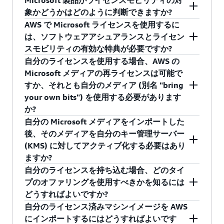
Microsoft 製品がライセンスモビリティの対
ス、Office、Visual Studio などの他の製品は
ンがあります。BYOL を利用すると、持ち込む製
よってはライセンスモビリティや購入日の要件
ライセンスモビリティは、Microsoft ソフトウェ
トップアプリケーションをライセンス込みで購
象かどうかはどのように判断できますか?
Amazon EC2 および Amazon WorkSpaces で利用
品のライセンスコストがインスタンスの価格か
に依存します。AWS 上での BYOL を許可する
アアシュアランスの特典です。これにより、デ
入することもできます。AWS のお客様は、オン
AWS で Microsoft ライセンスを使用するに
でき、Project と Visio も Amazon WorkSpaces で
ら除外されます。BYOL を利用する場合、お客様
Microsoft のライセンス契約および/またはプロ
フォルト (共有) テナント Amazon EC2 を含む共
この情報は、Microsoft 製品条項に含まれていま
プレミスの Microsoft ボリュームライセンス (ラ
は、ソフトウェアアシュアランスとライセン
利用できます。また、お客様が独自のライセン
には自分のライセンスを管理する責任がありま
グラムには、以下のものが含まれます (ただし、
有クラウドインフラストラクチャに特定の製品
す。各製品にはライセンスモビリティの対象か
イセンスモビリティ特典付き) を柔軟に利用し、
スモビリティの有効な特典が必要ですか?
スを持ち込むオプションもあります。この場
す。Amazon EC2 には、
AWS License Manager
や
これらに限定されません)。
ライセンスを持ち込むことができます。ライセ
どうかを示す、個別のソフトウェアアシュアラ
Microsoft ライセンス条件に従って Amazon EC2
自分のライセンスを使用する場合、AWS の
合、Microsoft の規約が適用されます。
Dedicated Hosts の対象配置などの機能があり、
ンスモビリティの対象となるには、有効なソフ
ンスの項目があります。 ライセンスモビリティ
インスタンスにデプロイできます。2023 年 8 月
ライセンスモビリティの特典なしで対象となる
Microsoft メディアの再ライセンスは可能で
マイクロソフトエンタープライズ登録/契約
ライセンスのライフサイクル全体にわたってラ
トウェアアシュアランスまたは対象となるサブ
の対象製品には、SQL Server、Remote Desktop
1 日より、Amazon WorkSpaces サービスで、対
ライセンスを持ち込むには、専用インフラスト
すか、それとも自分のメディア (別名 "bring
(EA)
イセンスのコンプライアンスを維持するのに役
スクリプションが必要です。ライセンスモビリ
Services、System Center、Exchange、
象の Microsoft 365 プランを使用して、エンター
ラクチャが必要です。対象となるには、ライセ
your own bits") を使用する必要があります
立ちます。
ティの詳細については、AWS のサイトの
ライセ
SharePoint が含まれます。
マイクロソフトサーバーおよびクラウド加入
プライズ/ビジネス向けの Microsoft 365 アプリ
ンスは 2019 年 10 月 1 日よりも前に購入されて
か?
ンスモビリティ
のページをご覧ください。
契約 (SCE)
をデプロイできます。詳細については、
いる (または、2019 年 10 月 1 日よりも前に有効
自分の Microsoft メディアをインポートした
Microsoft の製品規約サイトの「Amazon
だったアクティブなエンタープライズ登録期間
いいえ。自分のメディアをインポートしてライ
マイクロソフトエンタープライズサブスクリ
後、そのメディアを自分のキー管理サーバー
WorkSpaces のデプロイ」をご覧ください。
中に true-up として追加されている) 必要があ
センス付与する必要があります。開始するに
プション契約 (EAS)
(KMS) に対してアクティブ化する必要はあり
り、デプロイされるバージョンは 2019 年 10 月
は、
ImportImage
API を使用して (AWS CLI また
ますか?
マイクロソフト製品/サービス契約 (MPSA)
1 日よりも前に公開されていたバージョンである
は AWS Tool for Windows PowerShell から)、自
自分のライセンスを持ち込む場合、どのタイ
マイクロソフトオープン/オープンバリュー/
必要があります。
分のメディア (VHD、VMDK、OVA) をインポート
はい。自分のイメージのインスタンスを作成す
プのオファリングを使用すべきかを知るには
オープンバリューサブスクリプション
します。VMware vCenter からインポートする場
る場合、そのイメージを KMS に対してアクティ
どうすればよいですか?
合、
AWS Server Migration Service
も使用できま
ブ化するよう OS から求められます。
自分のライセンス済みマシンイメージを AWS
す。メディアのインポートが完了すると、[My
お客様のライセンス規約と条件をお読みにな
にインポートするにはどうすればよいです