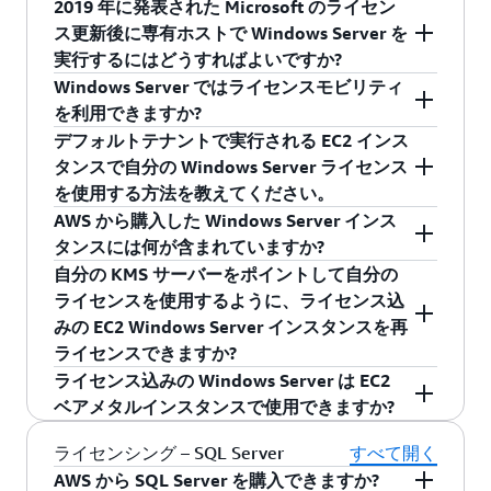
Dedicated Hosts ではソケット数、コア数、VM、
Dedicated Hosts は、ソフトウェアアシュアラン
2019 年に発表された Microsoft のライセン
を取得できます。その後、お客様の BYOL マシン
る前に、Dedicated Hosts の変更を記録する機能
EC2 Dedicated Hosts にインストールされたソケ
いいえ。自分の Windows Server ライセンスを
CAL に基づくライセンスもサポートされていま
スまたはライセンスモビリティの特典を持たな
ス更新後に専有ホストで Windows Server を
イメージから Dedicated Hosts にインスタンスを
が AWS Config で有効になっていることを確認し
ット数やコア数が記載されています。インスタ
Dedicated Hosts に持ち込む場合、ソフトウェア
す。Windows は Dedicated Hosts で使用される
いライセンスをお客様が持ってくるときによく
実行するにはどうすればよいですか?
作成できます。
てください。AWS Config では、Dedicated Hosts
ンス数、ソケット数、コア数は、Dedicated
アシュアランス (SA) は必要ありません。
最も一般的な製品です。
使用されます。ソフトウェアアシュアランスま
Windows Server ではライセンスモビリティ
で実行されるインスタンスや AMI の対応 ID な
Hosts のインスタンスタイプの設定により異なり
Windows Serverライセンスは、ライセンスが
2019 年、Microsoft は専有ホストクラウドサー
たはライセンスモビリティの特典なしでライセ
を利用できますか?
自分のマシンイメージを AWS で使用する方法に
ど、Dedicated Hosts の設定変更を追跡します。
ます。
2019 年 10 月 1 日より前に購入された場合、ま
ビスの
ライセンス条件を更新しました
。新しい
ンスを取得する方法の詳細については、よくあ
デフォルトテナントで実行される EC2 インス
ついて詳しくは、
このリンク
を参照してくださ
これらの変更は Host ID や Dedicated Hosts にイ
たは 2019 年 10 月 1 日より前に有効であったア
ライセンス条件に基づいて、ライセンスが 2019
いいえ。Microsoft 製品規約で定められているよ
る質問のこの
セクション
をご覧ください。
タンスで自分の Windows Server ライセンス
い。
ンストールされたソケット数や物理コア数など
クティブなエンタープライズ登録の下で調整と
年 10 月 1 日よりも前に購入された場合、または
うに、Windows Server はライセンスモビリティ
を使用する方法を教えてください。
の Hosts レベルのデータとペアリングされま
して追加された場合、Dedicated Hosts に持ち込
詳細は
2019 年 10 月 1 日よりも前に有効であったアク
Dedicated Hosts の詳細に関するページ
を
の対象外です。ソフトウェアアシュアランスま
自分の既存の Windows Server ライセンスを持ち
AWS から購入した Windows Server インス
す。AWS Config ではインスタンスタグの追跡も
むことができます。これらの特定の BYOL シナリ
参照してください。
ティブな Enterprise Enrollment で調整として追
たはライセンスモビリティの特典なしでライセ
Dedicated Hosts に Windows Server ライセンス
込む場合、ライセンス込みインスタンスにより
タンスには何が含まれていますか?
可能です。AWS Config 出力結果で BYOL インス
オでは、ライセンスは 2019 年 10 月 1 日以前に
加された場合、適格な Windows Server ライセン
ンスを持ち込む方法の詳細については、よくあ
をデプロイすると、「ホスト」のテナントを持
AWS から購入した Windows Server AMI は利用
自分の KMS サーバーをポイントして自分の
タンスを人間に読める形式で表示する場合は、
利用可能だったバージョンにのみアップグレー
スを専有ホストで使用できます。これらの特定
る質問のこの
セクション
をご覧ください。
つインスタンスになります。Microsoft から承認
AWS がお客様に代わってライセンスを管理する
できないことにご注意ください。自分のソフト
ライセンスを使用するように、ライセンス込
意味のある識別子でインスタンスにタグを付け
ドできます。 Windows Server インスタンスを
の BYOL シナリオでは、ライセンスは 2019 年
を得ている場合を除き、デフォルトテナントの
ため、お客様にお支払いいただくのは使用量に
ウェアメディアを使って自分のライセンスを持
みの EC2 Windows Server インスタンスを再
ることをお勧めします。AWS Config について詳
ライセンス込みのインスタンスとして AWS から
10 月 1 日以前に利用可能だったバージョンにの
EC2 インスタンスでは自分の Windows Server ラ
応じたインスタンス料金のみです。アクセスも
ち込んでいただく必要があります。
ライセンスできますか?
しくは、
このページ
を参照してください。
購入する際、そのインスタンス用の Windows
みアップグレードできます。
イセンスを使用しないでください。Microsoft と
インスタンス料金に含まれているため、追加の
ライセンス込みの Windows Server は EC2
Server ライセンスに対するソフトウェアアシュ
カスタム規約の交渉を行ってこの承認を得てい
Windows Server CAL をご購入いただく必要もあ
いいえ。既存の Windows Server EC2 インスタン
ベアメタルインスタンスで使用できますか?
対象の Window Server ライセンスがない場合、
アランスを用意する必要はありません。
る場合は、AWS サポートまたは担当アカウント
りません。各インスタンスには、管理専用のリ
スを BYOL VM に再ライセンスしたり、移行した
または 2019 年 10 月 1 日以降に提供された最新
マネージャーまでご連絡ください。
モート接続が 2 本含まれています。3 つ以上の接
りすることはできません。ただし、ライセンス
はい。EC2 ベアメタルインスタンスには、AWS
ライセンシング – SQL Server
すべて開く
バージョンの Windows Server を実行する場合
続、または管理以外の目的でそれらの接続が必
込みから BYOL に移行することが必要であり、移
から含まれるライセンスとして Windows Server
AWS から SQL Server を購入できますか?
は、Amazon が提供する Windows Server AMI を