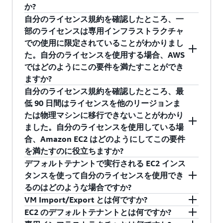
AMIs] コンソールにイメージが表示されます。
り、ニーズにあった AWS モデルをお選びくださ
か?
API を使用してイメージを記述
DescribeImages
い。さまざまな製品がありますが、一般的に、
自分のライセンス規約を確認したところ、一
することもできます。
製品によって BYOL サポートのレベルは異なりま
AWS で Microsoft ソフトウェアを BYOL で使用す
部のライセンスは専用インフラストラクチャ
す。
るには、EC2 VM Import/Export サービス経由で
での使用に限定されていることがわかりまし
利用可能な
ImportImage
ツールを使う必要があ
た。自分のライセンスを使用する場合、AWS
ります。ImportInstance ツールは Microsoft
ではどのようにこの要件を満たすことができ
BYOL シナリオをサポートしていないため、使用
ますか?
しないでください。
自分のライセンス規約を確認したところ、最
AWS は、専用インフラストラクチャを提供する
低 90 日間はライセンスを他のリージョンま
複数の購入オプションを提供しています。
たは物理マシンに移行できないことがわかり
ました。自分のライセンスを使用している場
Amazon EC2 Dedicated Hosts
合、Amazon EC2 はどのようにしてこの要件
Amazon EC2 ハードウェア専有インスタンス
を満たすのに役立ちますか?
Amazon Elastic VMware Service (EVS)
デフォルトテナントで実行される EC2 インス
Amazon BYOL WorkSpaces
インスタンスアフィニティ (Amazon EC2
タンスを使って自分のライセンスを使用でき
AWS Outposts
Dedicated Hosts の使用時に利用可能) と
るのはどのような場合ですか?
Dedicated Hosts の対象限定は、この要件を満た
VM Import/Export とは何ですか?
ソフトウェアアシュアランスまたはライセンス
しているかどうかをモニタリングするのに役立
ソフトウェアアシュアランスによるライセンス
EC2 のデフォルトテナントとは何ですか?
モビリティの特典を必要としない特定の BYOL シ
ちます。インスタンスと Dedicated Hosts との間
モビリティでは、Microsoft ソフトウェアライセ
VM Import/Export
を使用すると、既存の環境か