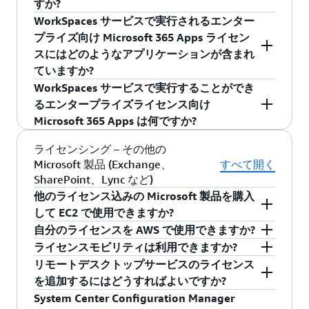
効期限に関係なく、AWS 専用インフラストラク
すか?
個々のユーザーセッションで提供されます。
ンスタンスで使用するために Microsoft Office の
費用はかかりません。WorkSpaces サービスは、
アにライセンスし、SQL Server ライセン
チャでの使用が許可されます。 AWS は、
WorkSpaces サービスで実行されるエンター
Microsoft Office LTSC Professional Plus 2021 お
永久ライセンスを BYOL (自分のライセンスを使
一般に公開されている
料金
で請求されます。 特
Microsoft Office Pro Plus 2016 または 2019 を
スが不要なパッシブインスタンス/ホスト
Amazon Elastic Compute Cloud (Amazon EC2) で
プライズ向け Microsoft 365 Apps ライセン
よび Remote Desktop Services SAL は、ユーザー
用する) することができます。これらの特定の
別な設定やイメージ管理は必要ありません。既
WorkSpaces のアプリケーションバンドルの一部
(同等以下のサイズ) を 1 つ許可されま
の Microsoft Visual Studio Enterprise 2022 およ
スにはどのようなアプリケーションが含まれ
ごと/月ごとにお客様に請求されます。
BYOL シナリオでは、ライセンスは 2019 年 10
存のツールを使用して、エンタープライズ向け
として購入できます。また、2023 年 8 月 1 日以
す。
び Microsoft Visual Studio Professional 2022
ていますか?
月 1 日以前に利用可能だったバージョンにのみ
Microsoft 365 Apps を WorkSpaces にデプロイで
降、Microsoft のライセンス要件を満たしていれ
Amazon マシンイメージ (AMI) の、Amazon が提
SQL Server 2008 – SQL Server 2012R2
WorkSpaces サービスで実行することができ
アップグレードできます。 既存のライセンスを
きます。
ば、WorkSpaces サービスで自身のエンタープラ
エンタープライズ向け Microsoft 365 Apps に
供する完全準拠のライセンスも提供していま
SQL Server 2008 - 2012R2 は、アクティ
るエンタープライズライセンス向け
EC2 Dedicated Hosts または EC2 ハードウェア専
イズ向け Microsoft 365 Apps ライセンスを使用
は、Microsoft Word、Excel、PowerPoint、
す。 これらの AMI は Amazon EC2 コンソールと
ブなソフトウェアアシュアランスを必要
Microsoft 365 Apps は何ですか?
有インスタンスに持ち込んだ場合、全面的にお
することができます。
Outlook
など
の一般的な生産性向上アプリケーシ
AWS Marketplace で利用でき、インスタンスを
とすることなく、EC2
専用
インフラスト
客様専用のハードウェアを使用していることに
ョンが含まれています。含まれるアプリケーシ
許可されているライセンスプランには、
ライセンシング – その他の
オンデマンドで起動できます。長期ライセンス
ラクチャでパッシブフェイルオーバーの
なります。
ョンはライセンスプランによって異なります。
Microsoft 製品 (Exchange、
すべて開く
Microsoft 365 E3 または E5、Microsoft 365 A3
契約は必要ありません。 詳細については、
対象となります。これらのシナリオで
SharePoint、Lync など)
組織が Microsoft によって設定されたライセンス
または A5、または Microsoft 365 ビジネスプレ
「
AWS License Manager ユーザーガイド
」を参照
は、お客様はアクティブインスタンス/ホ
他のライセンス込みの Microsoft 製品を購入
要件を満たしている場合は、Microsoft 365 ライ
ミアムが含まれます。これらのプランは、専有
してください。
ストにライセンスし、SQL Server ライセ
して EC2 で使用できますか?
センスを持ち込み、エンタープライズ向け
インスタンスで実行されている共有 Windows
ンスが不要な同等以下のサイズのパッシ
自分のライセンスを AWS で使用できますか?
Microsoft 365 Apps をアクティベートして、これ
Server インスタンスと BYOL Windows デスクト
ブインスタンス/ホストを 1 つ許可されま
現在、AWS で販売しているのは Amazon EC2 で
らの追加アプリケーションを WorkSpaces サービ
ライセンスモビリティは利用できますか?
ップオペレーティングシステムで
す。アクティブなソフトウェアアシュア
使用するための Windows Server ライセンスと
はい。自分のライセンスを Amazon EC2 に持ち
スで使用できます。
利用できます。
リモートデスクトップサービスのライセンス
ランスなしで SQL Server を持ち込む方法
SQL Server ライセンスのみです。
込んでデプロイしているお客様は多数いらっし
はい。ライセンスモビリティは、デフォルト (共
を追加するにはどうすればよいですか?
については、
こちら
をクリックしてくだ
ゃいます。これらのデプロイには、Exchange、
有) テナント Amazon EC2 を含む共有クラウドイ
System Center Configuration Manager
さい。
SharePoint、Skype for Business、リモートデス
ンフラストラクチャに特定の製品ライセンスを
各 Amazon EC2 インスタンスには、管理用にリ