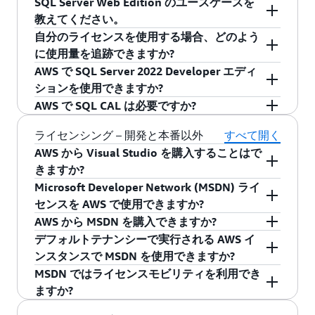
SQL Server Web Edition のユースケースを
アクティブなソフトウェアアシュアランスな
必要があります。この情報は SQL Server ライセ
ソフトウェアアシュアランスによる Microsoft ラ
教えてください。
しの SQL Server ライセンス
ンスにのみ該当するものであり、Windows
イセンスモビリティを利用して SQL Server のラ
自分のライセンスを使用する場合、どのよう
Server ライセンスには該当しません。いずれの
イセンシングを行っている場合、必要なライセ
ソフトウェアアシュアランスを持たない SQL
サービスプロバイダーの使用権利
(SPUR) によれ
に使用量を追跡できますか?
場合であっても、Windows Server のライセンス
ンス数は、インスタンスタイプ、SQL Server の
Server ライセンスは、ライセンスが 2019 年 10
ば、SQL Server Web はインターネット接続が可
AWS で SQL Server 2022 Developer エディ
を所有していることが必要です。SQL とフェイ
バージョン、選択する Microsoft ライセンシング
月 1 日より前に購入された場合、または 2019 年
能な公開ウェブページ、公開ウェブサイト、公
AWS Config をデータソースとして使用すると、
ションを使用できますか?
ルオーバーサーバーのシナリオについての詳細
モデルにより異なります。Microsoft 製品規約に
10 月 1 日より前に有効であったアクティブなエ
開ウェブアプリケーション、公開ウェブサービ
ソケットやコアなどの物理リソースの設定変更
AWS で SQL CAL は必要ですか?
は、「
Microsoft SQL Server ライセンスガイド
」
基づいて必要な仮想コアライセンス数を計算す
ンタープライズ登録の下で調整として追加され
スをサポートするために使用できます。SQL
を追跡できます。AWS で BYOL インスタンスを
はい。
SQL Server 2022 Developer
エディション
をご参照ください。
るには、インスタンスタイプ別に仮想的に表し
た場合、Dedicated Hosts でデプロイすることが
Server Web をビジネスアプリケーション (顧客
作成する前に、変更を記録する機能が AWS
は Microsoft から無料でダウンロードできます。
Amazon EC2 または Amazon RDS ライセンス込
ライセンシング – 開発と本番以外
すべて開く
たハードウェアスレッド数が記載されている
こ
できます。これらの特定の BYOL シナリオでは、
関係管理、エンタープライズリソース管理、そ
Config で有効になっていることを確認してくだ
SQL Server 2022 Developer エディションは、本
みのインスタンスで SQL Server を使用するお客
AWS から Visual Studio を購入することはで
SQL Server のライセンスを含むインスタン
ちら
の表を参照してください。
ライセンスは 2019 年 10 月 1 日以前に利用可能
の他同様のアプリケーション) のサポートに使用
さい。AWS Config では、実行されるインスタン
番以外、開発、テストのワークロードでの使用
様は、SQL Server のクライアントアクセスライ
きますか?
スを使用する:
だったバージョンにのみアップグレードできま
することはできません。SQL Server Web のユー
スや対応する AMI ID などの変更を追跡します。
を対象としています。AWS のお客様は、
センス (CAL) は必要ありません。ライセンス込み
Microsoft Developer Network (MSDN) ライ
Dedicated Hosts を使用している場合、その
EC2 における SQL Server ライセンス込みの
はい。
Visual Studio Enterprise 2022
と
Visual
す。Dedicated Hosts の詳細については、
スケースに関するその他の情報については、
これらの変更は Host ID やインストールされたソ
Microsoft からダウンロードした SQL Server
のインスタンスで SQL Server にアクセスできる
センスを AWS で使用できますか?
Dedicated Hosts にインストールされている物理
インスタンスを購入する場合、パッシブフェ
Studio Professional 2022
は、EC2 上に含まれる
Dedicated Hosts の詳細ページ
Microsoft または Microsoft 販売店にお問い合わ
のみならず、よく
ケット数や物理コア数などの Host レベルのデー
2022 Developer エディションを Amazon EC2 イ
エンドユーザー数に制限はありません。
AWS から MSDN を購入できますか?
コアの数は EC2 によって通知されます。この情
イルオーバーインスタンスのライセンスが必
ライセンスとして購入することが可能です。
2019 年 10 月 1 日
よりも前
に Visual Studio クラ
ある質問のこちらの
せください。
セクション
を参照してくだ
タとペアリングされます。AWS Config ではイン
ンスタンスに持ち込んでインストールできま
デフォルトテナンシーで実行される AWS イ
報に基づいて、持ち込む必要がある SQL Server
ライセンスモビリティまたはライセンス持ち込
要となります。
ウドサブスクリプション、エンタープライズア
さい。
いいえ。AWS では MSDN ライセンスを販売して
スタンスタグの追跡も可能です。AWS Config ロ
す。SQL Server 2022 Developer エディションで
ンスタンスで MSDN を使用できますか?
ライセンスの数を計算できます。詳細について
み (BYOL) を通じて Amazon EC2 で自分の SQL
グリーメントサブスクリプション、オープンバ
いません。
グで BYOL インスタンスを人間に読める形式で表
は、専用インフラストラクチャは必要ありませ
アクティブなソフトウェアアシュアランスを
MSDN ではライセンスモビリティを利用でき
は、SQL Server 2019 ライセンシングガイド (
こ
注: Microsoft のライセンス制限により、
Server ライセンスを使用するお客様は、オンプ
リューサブスクリプション、キャンパスアグリ
示する場合は、意味のある識別子でインスタン
いいえ。Microsoft はデフォルトテナンシーで実
ん。
備えた SQL Server ライセンスをデフォルト
ますか?
ちら
) などの Microsoft ドキュメントを参照して
Microsoft Cloud Solution Provider Program (CSP)
レミスに適用されているライセンスルールに引
ーメント、またはその他の「サブスクリプショ
スにタグを付けることをお勧めします。AWS
行される AWS インスタンスで MSDN ライセンス
のテナント EC2 に持ち込む:
ください。
で購入した SQL Server ライセンスは、 AWS で
き続き従う必要があります。Server/CAL モデル