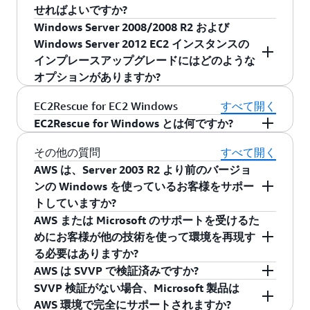
様は、技術的問題について AWS サポートによる
Windows Server 2008 R2 – 2020 年 1 月 14 日
ージョンに移行できるようにします。プログラ
せればよいですか?
プログラムとセキュリティ情報のみであり、ソ
マネージド AWS Windows AMI:
例えば、Microsoft Windows Server 2019 は、
対応を受けられます。
ムの詳細とサインアップについては、プログラ
Windows Server 2008/2008 R2 および
フトウェアは他の潜在的な脆弱性にさらされた
AWS では、AWS マネジメントコンソール、クイ
Windows Server 1809 – 2020 年 5 月 12 日
Microsoft Windows Server 2003/2008/2008
aws.EOS.Microsoft@amazon.com
まで E メール
ムの
ウェブページ
にアクセスしてください。
Windows Server 2012 EC2 インスタンスの
ままになります。EOS で利用可能なすべてのオ
ックスタート、AWS Marketplace において、EOS
注: Microsoft のポリシーに従って、延長サポー
R2 と同じ料金です。
でお問い合わせください。
Windows Server 1903 – 2020 年 12 月 8 日
インプレースアップグレードにはどのような
プションを検討することをお勧めします。詳細
対象のソフトウェアを含むマネージド AWS
トの終了後、延長セキュリティ更新プログラム
: SQL Server 2008 R2 (また
自動アップグレード
オプションがありますか?
については、「EOS が近づいている Microsoft ソ
Microsoft SQL Server 2017 (エディション別)
Windows AMI の公開や配信を行いません。
を購入しない限り、Microsoft によるパッチやセ
はそれ以降) および Windows Server 2008 R2 (ま
Windows Server 1909 – 2021 年 5 月 11 日
フトウェアを実行するために、どのようなオプ
は、Microsoft SQL Server 2005/2008/2008
キュリティ更新の提供は行われません。
たはそれ以降) を使用している場合、AWS
インプレースアップグレードオプションの詳細
EC2Rescue for EC2 Windows
すべて開く
Microsoft Windows Server:
ションがありますか?」を参照してください。
R2 (エディション別) と同じ料金です。
Windows Server 2012 – 2023 年 10 月 10 日
Systems Manager を使用して、非破壊的なイン
については、
こちら
をご覧ください。
EC2Rescue for Windows とは何ですか?
AWS サポートプランの詳細については、
こちら
プレースアップグレードを自動化することがで
Windows Server 2003 – 2019 年 7 月 1 日
Microsoft の延長セキュリティ更新プログラムの
: 有効なソフトウェア保証 (SA) をご利用の
BYOL
をご覧ください。
Windows Server 2012 R2 – 2023 年 10 月 10
きます。SQL Server アップグレードの詳細につ
EC2 Windows 用の EC2Rescue は、オペレーティ
その他の質問
すべて開く
詳細については、
こちら
でお読みいただけま
お客様は、最新バージョンに無料でアップグレ
日
Windows Server 1709 – 2019 年 7 月 1 日
いては、こちらのページをご覧ください。
ングシステムレベルの問題をトラブルシューテ
AWS は、Server 2003 R2 より前のバージョ
す。
ードできます。SA を持っていないお客様は、
Windows Server 2008 R2 を使用しているお客様
ィングし、更なる分析のための詳細なログや設
ンの Windows を使っているお客様をサポー
Microsoft SQL Server:
Microsoft から新しいライセンスを購入できま
Windows Server 1803 – 2019 年 11 月 12 日
は、Windows Server 2012 R2 にアップグレード
Windows Server 2003
定ファイルを収集するために、Amazon EC2
トしていますか?
す。
した後、さらに Windows Server 2016 または
「Amazon のライセンス込み」用に、拡張セキュ
Windows Server インスタンス上で実行できる便
SQL Server 2005 – 2016 年 4 月 12 日
AWS または Microsoft のサポートを受けるた
Windows Server 2008 – 2020 年 1 月 14 日
公式には推奨していません。古いオペレーティ
2019 にアップグレードすることができます。詳
リティ更新プログラムを Microsoft から購入でき
利で簡単な GUI ベースのトラブルシューティン
めにお客様が他の技術を使って環境を再現す
SQL Server 2008 – 2019 年 7 月 9 日
ングシステムのイメージを作成することは可能
Windows Server 2008 R2 – 2020 年 1 月 14 日
細については、このページを参照してくださ
ますか? いいえ。
グツールです。EC2Rescueは、EC2 Windows イ
る必要はありますか?
かもしれませんが、ドライバーのサポートは機
い。Windows Server または SQL Server のライセ
「Bring-Your-Own-License (BYOL)」用に、拡張
ンスタンスのトラブルシューティングを簡素化
AWS は SVVP で検証済みですか?
SQL Server 2008 R2 – 2019 年 7 月 9 日
Windows Server 1809 – 2020 年 5 月 12 日
能上大きな問題となるでしょう。AWS はこれら
いいえ。AWS または Microsoft とのサポート契
ンス込み (LI) のバージョンを使用している場合
セキュリティ更新プログラムを Microsoft から購
し、迅速化します。詳細については、
こちら
を
SVVP 検証がない場合、Microsoft 製品は
のシナリオに対するサポートは提供できません
約に基づき、AWS で実行されている Microsoft
AWS は、SVVP で検証されていなくても AWS で
は、アップグレードのために追加のライセンス
入できますか? いいえ。
ご覧ください。
SQL Server 2012 – 2022 年 7 月 12 日
Windows Server 1903 – 2020 年 12 月 8 日
AWS 環境で完全にサポートされますか?