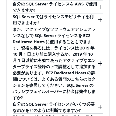
要な場合は、追加のリモートデスクトップサー
行する必要があるアプリケーションまたは OS 設
を購入するオプションが含まれています。
自分の SQL Server ライセンスを AWS で使用
Dedicated Hosts で使用できます。これにより、
はい。AWS の SQL Server ライセンス込みインス
ビスの CAL を AWS に持ち込む必要がある場合が
定がある場合は、CloudEndure や AppZero など
Windows Server ライセンス込みの EC2 ベアメタ
できますか?
Windows と SQL のワークロードに Dedicated
タンスを使用して、Amazon EC2 または Amazon
あります。
の当社のパートナーにお問い合わせすることを
ルインスタンスを、
などのサードパー
Nutanix
SQL Server ではライセンスモビリティを利
Hosts を引き続き使用できます。詳細について
Relational Database Service (RDS) で実行できま
はい。AWS に自分の SQL Server ライセンスを使
お勧めします。これらのパートナーは、これら
ティーハイパーバイザーで使用することもでき
用できますか?
は、Dedicated Hosts での
ソフトウェア使用の料
す。Amazon EC2 と Amazon RDS のどちらにお
用することができます。
の種類の移行に関するサポートを提供できる場
ます。
また、アクティブなソフトウェアアシュアラ
金セクション
を参照してください。
いても、SQL Server Web Edition、SQL Server
はい。ソフトウェアアシュアランスが有効な
合があります。
ンスなしで SQL Server ライセンスを EC2
アクティブなソフトウェアアシュアランスを
Standard Edition、SQL Server Enterprise Edition
SQL Server ライセンスは、ライセンスモビリテ
Dedicated Hosts に使用することもできま
が利用可能です。
もつ SQL Server ライセンス
ィの対象であり、デフォルトまたは専用のテナ
す。資格を得るには、ライセンスは 2019 年
ント EC2 にデプロイできます。アクティブなソ
10 月 1 日より前に購入するか、2019 年 10
ライセンスモビリティの特典により、有効なソ
フトウェアアシュアランスを備えた SQL Server
月 1 日以前に有効であったアクティブなエン
フトウェアアシュアランスを備えた SQL Server
ライセンスをデフォルトテナント EC2 に持ち込
タープライズ登録の下で調整として追加する
ライセンスをデフォルト (共有) テナントの
む方法の詳細については、AWS のサイトの
必要があります。EC2 Dedicated Hosts の詳
Amazon EC2 に持ち込むことができます。このプ
Microsoft License Mobility ページ
をご覧くださ
細については、よくある質問のこちらのセク
ロセスについての詳細は、
AWS ライセンスモビ
い。
ションを参照してください。SQL Server の
リティに関するページ
を参照してください。
パッシブフェイルオーバーに料金は発生しま
Microsoft で記入と送信が必須となるライセンス
すか?
モビリティ検証フォームは、
こちら
からダウン
自分の SQL Server ライセンスがいくつ必要
ロードできます。
SQL Server のパッシブフェイルオーバーのライ
なのかをどのように判断できますか?
センスについては、さまざまな要素を検討する