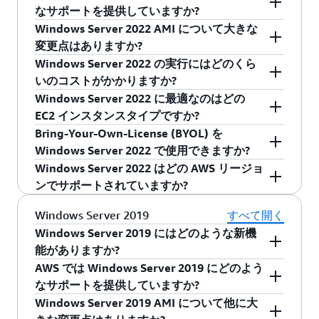
Microsoft Windows Server 2022 は、パフォーマ
は、
こちらのページ
を参照してください。どの
らのセクション
を参照してください。
細は
Dedicated Hosts の詳細に関するページ
は、「
Amazon EC2 Windows インスタンスに関
なサポートを提供していますか?
ンス、接続性、セキュリティの面でさまざまな
インスタンスがワークロードに最適かについて
を参照してください。 お客様には、
する問題のトラブルシューティング
」を参照し
Windows Server 2022 AMI について大きな
機能を備え、改善されています。AWS のお客様
AWS では、Windows Server 2022、Windows
は、
EC2 インスタンスタイプのページ
にアクセ
WorkSpaces サービスで生産性アプリケーシ
てください。
変更点はありますか?
は、AWS が提供する伸縮性と幅広いリソースを
Server 2022 のコンテナ、Windows Server 2022
スしてください。
ョンを実行するためのオプションも複数あり
Windows Server 2022 の実行にはどのくら
活用することで、EC2 での Windows Server
の SQL Server 2019 と SQL Server 2017 を含むい
AWS の Windows Server 2022 は、以前の
ます。Microsoft Office Pro Plus 2016 または
いのコストがかかりますか?
2022 の実行を最大限に活用することができま
くつかの新しい AMI を利用できるようにしまし
Windows Server OS バージョンと同じ標準的な
2019 は WorkSpaces アプリケーションバンド
Windows Server 2022 に最適なのはどの
す。AWS が提供する Windows AMI にアクセスす
た。これらの AMI は、AWS によって定期的に更
使用メカニズムに従います。すべての Windows
Windows Server 2022 インスタンスは、
ルの一部として入手できます。また、2023
EC2 インスタンスタイプですか?
ることで、Windows Server 2022 のさまざまな
新されます。インスタンスは Amazon EC2 コン
Server 2022 AMI には、最新の AWS 起動エージ
Windows Server 向けの標準の EC2 の料金に基づ
年 8 月 1 日以降、お客様はエンタープライズ
Bring-Your-Own-License (BYOL) を
機能をすぐに使い始めることができます。
ソール上の AMI で見つけて直接起動するか、API
ェントである EC2Launch v2 がデフォルトの起動
いて課金されます。詳細は
Amazon EC2 の料金
Microsoft では、最低 2 GB RAM をお勧めしま
向け Microsoft 365 Apps ライセンスを持ち込
Windows Server 2022 で使用できますか?
または CLI コマンドを介して起動することができ
エージェントとして含まれています。EC2Launch
ページで確認できます。
す。
んで、WorkSpaces サービスで使用できま
EC2 インスタンスタイプのページ
をご覧に
Windows Server 2022 はどの AWS リージョ
ます。
v2 の詳細については、
Windows ガイド
を参照し
なり、どのインスタンスがお客様のアプリケー
す。
Windows Server が AWS で BYOL の対象となるた
ンでサポートされていますか?
てください。
ションに最適かをご確認ください。
めには、Microsoft のライセンス条件で、2019
年 10 月 1 日より前にリリースされたバージョン
Windows Server 2022 はすべてのパブリックと
Windows Server 2019
すべて開く
であることが要求されます。その結果、
米国 GovCloud の AWS リージョンで使用できま
Windows Server 2019 にはどのような新機
Windows Server 2022 は BYOL の対象外になりま
す。
能がありますか?
す。AWS 上に Windows Server 2022 をデプロイ
AWS では Windows Server 2019 にどのよう
Windows Server 2019 は、Microsoft の Windows
する場合、EC2 ではデフォルトおよび専用テナ
なサポートを提供していますか?
Server の最新リリースです。Windows Server
ント環境で Windows Server 2022 のライセンス
Windows Server 2019 AMI について他に大
2019 には、Docker および Windows コンテナを
AWS では、Windows Server 2019、Windows
が提供されます。