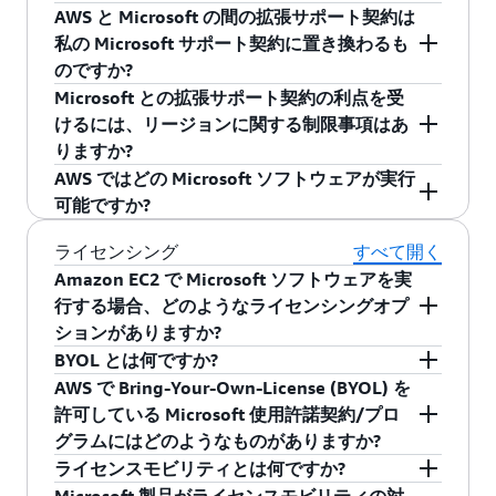
いる共通のお客様がいます。また、AWS では
AWS は Microsoft との間で有効なプレミアサポ
スペリエンスをお届けします。必要に応じて、
ません。
Microsoft 製品またはドライバーに起因すると判
AWS と Microsoft の間の拡張サポート契約は
AWS で Windows アプリケーションを管理し、最
ート契約を結んでいます。
AWS Supportは問題を Microsoft にエスカレーシ
断した場合、Microsoft にサポートを依頼して共
AWS のサービスのご購入に含まれる Microsoft
私の Microsoft サポート契約に置き換わるも
適化できる Microsoft 固有の技術 (
AWS tools for
ョンし、専門の Microsoft サポートエンジニアと
にトラブルシューティングにあたります。お客
製品 (Amazon EC2、Amazon RDS、Amazon
のですか?
Windows PowerShell
、
EC2Rescue for EC2
共に問題に対処し、解決することができます。
様は、AWS がお客様の情報または特定の詳細を
Elastic Container Service、または Amazon
Microsoft との拡張サポート契約の利点を受
Windows
など) をリリースしています。
共有する前に、Microsoft と直接共同で対応する
Workspaces での Windows Server または SQL
いいえ。この拡張サポートは直接の Microsoft サ
けるには、リージョンに関する制限事項はあ
ことについて、お客様の承認および許可を書面
Server など) に関連した問題は、お客様の AWS
ポート契約に置き換わるものではありません。
りますか?
で提示するよう求められる場合があります。
サポート契約でカバーされます。AWS 以外を通
このサポートは、AWS のサービスと Microsoft
AWS ではどの Microsoft ソフトウェアが実行
じて購入されたソフトウェアの場合、AWS
製品 (Windows Server、SQL Server、Windows
いいえ。この利点を受けるにあたって、リージ
可能ですか?
Supportは AWS のサービスに関連した問題の特
など) の間で発生した問題が両社のサポートによ
ョンに関する制限事項はありません。
定と解決を試み、必要に応じてお客様の許可を
り確実に対処、解決されることを保証するもの
AWS では、Windows Server、SQL Server、
ライセンシング
すべて開く
得た上で、Microsoft と共に AWS のサービスに
です。しかし、AWS のサービスと関係なく
Exchange Server、SharePoint Server、リモート
Amazon EC2 で Microsoft ソフトウェアを実
関連した問題のトラブルシューティングを行い
Microsoft アプリケーションで問題が発生した場
デスクトップサービスなど、さまざまな種類の
行する場合、どのようなライセンシングオプ
ます。Microsoft によるサポート期間が終了した
合は、お客様の Microsoft サポート契約を通じて
Microsoft ソフトウェアを実行できます。
ションがありますか?
Microsoft 製品はこの拡張サポートの対象外で
直接 Microsoft サポートにお問い合わせくださ
Amazon EC2 または Amazon RDS で Windows
BYOL とは何ですか?
AWS は、Amazon EC2、Amazon RDS、Amazon
す。
い。
Server および SQL Server のライセンスが含まれ
AWS で Bring-Your-Own-License (BYOL) を
EVS、AWS Outposts などのサービスにおいて、
BYOL (「Bring Your Own License」) は、購入済
るライセンス込みインスタンスを使用すること
許可している Microsoft 使用許諾契約/プロ
Microsoft Windows Server および SQL Server の
みのオンプレミスライセンスを AWS に持ち込む
も、AWS Marketplace/AWS License Manager を
グラムにはどのようなものがありますか?
ライセンス込みオプションを提供しています。
プロセスです。AWS には、BYOL のニーズを満
通じて EC2 上で、または Amazon WorkSpaces
ライセンスモビリティとは何ですか?
Windows Server リモートデスクトップサービ
たすための共有および専用のデプロイオプショ
BYOL の資格は、製品固有の条件、および場合に
もしくは AppStream 2.0 上で、Microsoft デスク