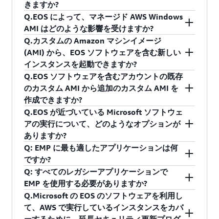
せん。お客様はインスタンスの開始、実行、停
きますか?
サイクルポリシーでは、ビジネス向け製品とデ
(例: Windows Server Datacenter)。以下の例の
止を引き続き行うことができます。
Q.EOS によって、マネージド AWS Windows
ベロッパー向け製品 (SQL Server や Windows
Get-ComputerInfo コマンドレットを使用する
お客様が延長のセキュリティ更新プログラムを
はい、引き続き、VM Import/Export (VMIE)、
AMI はどのような影響を受けますか?
Server など) において、10 年間のサポート (5 年
と、Windows 製品名が PowerShell によって返さ
購入しない限り、EOS 対象の製品向けのパッチ
Server Migration Service (SMS)、CloudEndure を
Q.カスタムの Amazon マシンイメージ
間のメインストリームサポートと 5 年間の延長
れます。
が Microsoft から提供されることはありません。
使用して、AWS にイメージをインポートするこ
お客様のアカウントに登録された既存の AMI に
(AMI) から、EOS ソフトウェアを含む新しい
サポート) を提供しています。ポリシーに基づい
とができます。
直接的な影響はありません。
インスタンスを起動できますか?
Get-ComputerInfo -Property
て、延長サポート期間の終了後はパッチやセキ
AWS では、AWS マネジメントコンソール、クイ
Q.EOS ソフトウェアを含むアカウントの既存
WindowsProductName
ュリティ更新は提供されません。
ックスタート、AWS Marketplace において、EOS
はい。
のカスタム AMI から追加のカスタム AMI を
対象のソフトウェアを含むマネージド AWS
AWS が提供するイメージは標準の命名規則に従
作成できますか?
Microsoft の半期チャネル (SAC) ライフサイクル
Windows AMI の公開や配信を行いません。
って、AMI の名前の Windows_Server-* の直後に
Q.EOS が近づいている Microsoft ソフトウェ
ポリシーでは、公開日から 18 か月間のサポート
EOS の影響を受けるマネージド AWS Windows
はい。
OS バージョンが続きます。LTSC のバージョン
アの実行について、どのようなオプションが
を提供しています。これは、リリース日と同月
AMI に依存関係を持つお客様は、AWS アカウン
は、リリース年の 4 桁で表します (例:
ありますか?
または翌月になる場合があります。ポリシーに
トでカスタム AMI を作成して新しいインスタン
Windows_Server-2019-*)。SAC のバージョン
Q: EMP に最も適したアプリケーションは何
基づいて、サポート終了後のセキュリティ更新
スの作成を可能にするといったオプションを検
EC2 インスタンスで EOS 対象のソフトウェアを
は、リリース年の下 2 桁と予定されたリリース
ですか?
は提供されません。
討する必要があります。カスタム AMI の作成に
実行している AWS のお客様には、複数のオプシ
月の 2 桁を組み合わせて表します (例:
Q: すべてのレガシーアプリケーションで
関する詳細は
こちら
をご覧ください。
ョンが用意されています。
レガシーバージョンの Windows に依存関係があ
Windows_Server-1903-* (2019 年 3 月))。
EMP を使用する必要がありますか?
り、新しいバージョンの Windows でサポートさ
Q.Microsoft の EOS のソフトウェアを利用し
: お客様は、
EOS ソフトウェアの使用を継続する
れていないアプリケーションが主な EMP 候補で
一部のアプリケーションは、新しいバージョン
て、AWS で実行しているインスタンスをカバ
EOS ソフトウェアの継続使用を選択できます。
す。EMP は、新しいバージョンの Windows で自
の Windows と互換性があります。このようなア