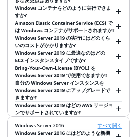
きな変更点はありますか?
含む、一連の強力な新機能がロードされていま
Server 2019 のコンテナ、Windows Server 2019
Windows コンテナをどのように実行できま
す。Windows Server 2019 を Amazon EC2 で実
の SQL Server 2017 を含むいくつかの新しい AMI
Windows Server 2019 AMI は、まったく新しいバ
すか?
行することで、ユーザーは AWS のパフォーマン
をリリースしています。
ージョンの SSM のエージェントが特徴であり、
Amazon Elastic Container Service (ECS) で
スと伸縮性を活用して、この新しいリリースを
以前 EC2Config サービスによってサポートされ
インスタンスを新しい Windows Server 2019
は Windows コンテナがサポートされますか?
起動して実行することができます。
ていた機能が置き換えられ、それにより
with Containers AMI で起動します。
AWS ブログ
Windows Server 2019 の実行にはどのくら
EC2Config の必要がなくなりました。これらの
でサンプルウォークスルーをご覧いただけま
はい。Amazon ECS では、Amazon ECS 最適化
いのコストがかかりますか?
注意: Windows Server バージョン 1709 および
機能拡張に伴い、SSM エージェントによって多
す。
Windows AMI で作成されたコンテナインスタン
Windows Server 2019 に最適なのはどの
Nano Server は、コンテナベースの OS イメージ
数の詳細設定や起動時間構成がサポートされま
スにおいて Windows コンテナがサポートされま
Windows Server 2019 インスタンスは、標準の
EC2 インスタンスタイプですか?
としてのみ使用可能です。詳細については、
す。Windows Server 2019 の新しい SSM エージ
す。
Windows EC2 の料金に基づいて課金されます。
Bring-Your-Own-License (BYOL) を
Nano Server への変更を参照してください。
ェントのさらなる詳細については、ユーザーガ
Microsoft では、最低 2 GB RAM をお勧めしま
Windows Server 2019 で使用できますか?
イドを参照してください。
す。EC2 インスタンスタイプのページをご覧に
自分の Windows Server インスタンスを
なり、どのインスタンスがお客様のアプリケー
Microsoft のライセンス条項の範囲であれば、
Windows Server 2019 にアップグレードで
ションに最適かをご確認ください。
Amazon EC2 Dedicated Hosts で自分のライセン
きますか?
スを使用できます。VM Import を使用して、
Windows Server 2019 はどの AWS リージョ
Windows Server 2019 AMI をお客様の Windows
はい。Windows インスタンスを Windows Server
ンでサポートされていますか?
Server 2019 のコピーから作成します。
2019 にアップグレードできます。詳細について
は、
この
ページを参照してください。
Windows Server 2019 はすべてのパブリックと
Windows Server 2016
すべて開く
GovCloud の AWS リージョンで使用できます。
Windows Server 2016 にはどのような新機