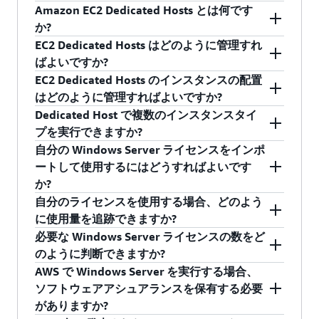
Microsoft Developer Network (MSDN) ライセンス
準拠を維持するのに役立ちます。
できます。
ティにより AWS で使用される最も一般的な製品
ォルトのテナントと専有ホストのオプションを
Amazon EC2 Dedicated Hosts とは何です
Dedicated Hosts は、ソフトウェアアシュアラン
コアカウント、ホストのアフィニティの可視性
の持ち込みについては、
この
セクション
を参照
Windows Server が EC2 で BYOL の対象となるに
です。
提供しています。
か?
スまたはライセンスモビリティの特典を持たな
を提供するため、物理レベルでのみライセンス
してください。
は、次の
3 つ
の要件を満たす必要があります。
EC2 Dedicated Hosts はどのように管理すれ
いライセンスをお客様が持ってくるときによく
されている製品 (Windows Server、一部の SQL
Amazon EC2 Dedicated Hosts は、ライセンスモ
Dedicated Hosts は、お客様専用の物理 EC2 サー
ばよいですか?
SQL Server 2022 Developer
エディションは
使用されます。ソフトウェアアシュアランスま
1.ライセンスは EC2 Dedicated Hosts にデプロイ
Server ライセンスなど) の持ち込みはデプロイモ
ビリティの対象でない製品や、有効なソフトウ
バーです。Amazon EC2 専有ホストを使用する
EC2 Dedicated Hosts のインスタンスの配置
Microsoft から無料でダウンロードできます。
たはライセンスモビリティの特典なしでライセ
される必要があります。
デルとして推奨されます。
ェアアシュアランスが存在していない製品に最
と、Amazon や EC2 で Microsoft を含むベンダー
AWS License Manager
を使用して、EC2
はどのように管理すればよいですか?
AWS のお客様は、Microsoft からダウンロードし
ンスを取得する方法の詳細については、よくあ
2.ライセンスは、2019 年 10 月 1 日より前に購
適です。ソフトウェアアシュアランスまたはラ
対象ソフトウェアライセンスを使用できるた
Dedicated Hosts の管理を簡素化することができ
た SQL Server 2022 Developer エディションを
Dedicated Host で複数のインスタンスタイ
る質問のこの
セクション
をご覧ください。
入されている必要があります (または、2019 年
イセンスモビリティの特典なしでライセンスを
め、AWS の弾力性、シンプルさ、伸縮性を備え
ます。AWS License Manager では、ホストの割り
インスタンスは、AWS License Manager のライセ
Amazon EC2 インスタンスに持ち込んでインスト
プを実行できますか?
10 月 1 日より前に有効だった契約に基づく調整
取得する方法の詳細については、よくある質問
ながら、独自のライセンスを使用する柔軟性と
当てやホストの容量使用率に関して、 Dedicated
ンシング基本設定に基づいて、特定の Dedicated
詳細は
Dedicated Hosts の詳細に関するページ
を
ールできます。SQL Server 2022 Developer エデ
自分の Windows Server ライセンスをインポ
として追加されている必要があります)。
のこの
セクション
をご覧ください。
コスト効率が得られます。Dedicated Hosts を使
Host 管理の設定を指定できます。セットアップ
Host を指定して配置するか、Amazon EC2 で自
AWS Nitro ベースのインスタンスファミリー
を使
参照してください。
ィションでは、専用インフラストラクチャは必
ートして使用するにはどうすればよいです
3.このバージョンは、2019 年 10 月 1 日より前
用すると、インスタンスのプレイスメントを制
が完了すると、AWS がこれらの管理タスクを処
動的に配置できます。インスタンスの配置を制
用して、Dedicated Host 上の同じインスタンス
使用率が高く、変動の少ない安定したホストの
要ありません。
か?
に公開されていました。
御したり、ホストにインストールされたコアと
理します。これにより、AWS が提供するライセ
御することにより、ライセンス、企業コンプラ
ファミリー内で異なるインスタンスサイズを実
場合は、Dedicated Hosts の使用がコスト効率の
自分のライセンスを使用する場合、どのよう
ソケットの数を表示したりするオプションがあ
ンスで EC2 インスタンスを起動するのと同じよ
イアンス、規制要件を満たすアプリケーション
行できます。これにより、専有ホストのフリー
Windows Server メディアのライセンス済みコピ
ソフトウェアアシュアランスは、Windows
最も優れた方法です。Dedicated Hosts ではこの
に使用量を追跡できますか?
ります。これらの機能を使用して、Windows
うに、Dedicated Hosts で仮想マシン (インスタ
をデプロイできます。
トとソフトウェアライセンスを最大限に活用で
ーを、EC2 VM Import/Export により利用可能な
Server BYOL の要件
ではありません
。
「よくある質問」に記載されている BYOL シナリ
必要な Windows Server ライセンスの数をど
Server、SQL Server、SUSE Enterprise Server な
ンス) をシームレスに起動できます。AWS
きます。
ImageImport
ツールを使用して持ち込むことが
データソースとして AWS Config を、プラットフ
オがサポートされ、インスタンスの配置に関す
のように判断できますか?
注: Microsoft ライセンス制限により、Microsoft
どのソフトウェアライセンスを、仮想インスタ
License Manager は、Dedicated Host で使用され
可能です。インポート完了後、これらのイメー
ォームとして Dedicated Hosts を使って BYOL イ
る詳細な制御や可視性が実現するため、BYOL シ
AWS で Windows Server を実行する場合、
Cloud Solution Provider Program (CSP) で購入し
ンス、ソケット、コアの数に関連付けて持ち込
るライセンスの追跡に役立ち、90 日間のアフィ
ジは AWS マネジメントコンソールの [my AMIs]
ンスタンスを実行すると、ソケットやコアなど
各 Dedicated Hosts で利用可能なインスタンス数
ナリオにおけるリスクとライセンスコストを最
ソフトウェアアシュアランスを保有する必要
た Windows Server ライセンスは、AWS での
むことが可能になります。
ニティなどの指定されたライセンスルールへの
セクションで確認できます。または、
の物理リソースの BYOL 使用量を追跡できます。
については、
Dedicated Hosts の詳細に関するペ
低限に抑えることができます。加えて、
がありますか?
BYOL の対象外です。
準拠を維持するのに役立ちます。
API を使用してイメージの情報
Dedicated Hosts で BYOL インスタンスを作成す
DescribeImages
ージ
を参照してください。このページでは、各