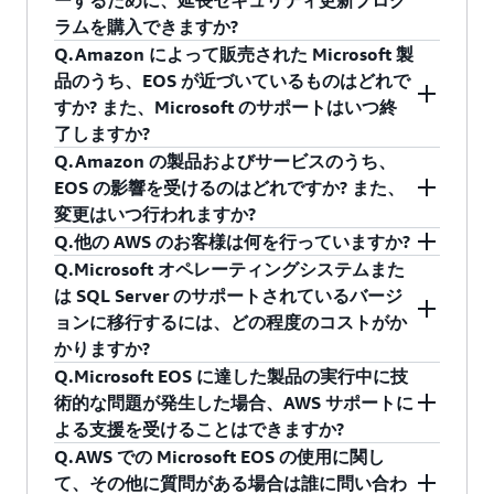
ーするために、延長セキュリティ更新プログ
既存のインスタンスやカスタム AMI には影響が
己完結型のセットアップとして実行できる EMP
プリケーションの場合、通常、基盤となる OS を
ラムを購入できますか?
ありません。
パッケージで依存関係をパッケージ化する事に
アップグレードする方法が最も簡単です。EMP
Q.Amazon によって販売された Microsoft 製
よって基となる OS の依存関係を排除します。
は、新しいバージョンの Windows と互換性のな
はい。延長セキュリティ更新プログラム (ESU)
AWS へのアップグレードと移行 (Windows
品のうち、EOS が近づいているものはどれで
いアプリケーションに適しています。
は AWS で実行されるインスタンスに適用できま
: ワークロードを EOS 対象の
Server の場合)
すか? また、Microsoft のサポートはいつ終
す。ESU ライセンスは、Microsoft または
Windows Server で、オンプレミスまたは AWS
了しますか?
Microsoft ライセンスパートナーからのみ直接購
で実行している場合、AWS の Windows Server
Q.Amazon の製品およびサービスのうち、
入できます。詳細については、Microsoft の
「ラ
注: 以下の情報は、2022 年 4 月 8 日時点で公開
向け
サポート終了移行プログラム
(EMP) を提供
EOS の影響を受けるのはどれですか? また、
イフサイクル FAQ - 延長セキュリティ更新プログ
されている Microsoft EOS の期日に基づいていま
して、Amazon EC2 でサポートされている新しい
変更はいつ行われますか?
ラム」
をご覧ください。
す。
Windows Server バージョンへのワークロードの
Q.他の AWS のお客様は何を行っていますか?
2019 年 7 月 1 日以降、Microsoft EOS 製品を使
移行を支援します。このプログラムでは、
Q.Microsoft オペレーティングシステムまた
延長セキュリティ更新プログラムは、製品の
Microsoft Windows Server:
用または搭載したライセンス込みのマネージド
Sysco、Hess、Ancestry、Expedia などの AWS の
Windows Server 2003、2008、2008 R2 で実行し
は SQL Server のサポートされているバージ
EOS の日付から最大 3 年間、必要に応じサーバ
AWS Windows AMI (AWS マネジメントコンソー
お客様は、AWS での Windows ワークロードの移
ているアプリケーションを移行するためのテク
ョンに移行するには、どの程度のコストがか
Windows Server 2003 - 2015 年 7 月 14 日
ーに対して毎年購入できます。EOS 製品の ESU
ルとクイックスタートで利用可能)、メディア、
行とモダナイズに成功しています。AWS のお客
ノロジーと専門家によるガイダンスを提供しま
かりますか?
のおおよそのコストは、影響を受ける製品の年
サービスを公開および配信しないように
様が何を行っているかの詳細については、
こち
Windows Server 1709 - 2019 年 4 月 9 日
す。EMP のテクノロジーでは、アプリケーショ
Q.Microsoft EOS に達した製品の実行中に技
間ライセンスコストの 75％ です。ただし、ESU
Microsoft から要請されています。数年前に既に
ら
をご覧ください。
: Amazon のライセンス込みオプ
ライセンス込み
ンを基盤となる OS から切り離すことで、AWS
術的な問題が発生した場合、AWS サポートに
に含まれるのは「緊急」と評価された SQL
Windows Server 1803 - 2019 年 11 月 12 日
サポートが終了した製品もこのような制限の対
ションを使用している場合、ソフトウェアの最
パートナーまたは AWS Professional Services に
よる支援を受けることはできますか?
Server のセキュリティ更新プログラムとセキュ
象になります。以下の製品とサービスが影響を
新バージョンに移行するための追加のライセン
よって重要なアプリケーションを AWS で
Q.AWS での Microsoft EOS の使用に関し
Windows Server 2008 - 2020 年 1 月 14 日
リティ情報、また、「緊急」および「重要」と
受けます。
ス料金は発生しません。
はい、AWS サポートプランを利用しているお客
Windows Server の最新のサポートされているバ
て、その他に質問がある場合は誰に問い合わ
評価された Windows Server のセキュリティ更新