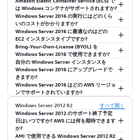
Amazon Elastic Container Service (ECS) で
さい。
または WMI を使用してリモートで行われます。
Remote Management を使用して管理できます。
メージを抽象化することをお勧めします。これ
が特徴であり、以前 EC2Config サービスによっ
インスタンスを新しい Windows Server 2016
は Windows コンテナがサポートされますか?
は Windows Server 2016 でも引き続き有効で
てサポートされていた機能が置き換えられ、そ
with Containers AMI で起動します。
AWS ブログ
Windows Server 2016 の実行にはどのくら
す。とはいえ、Sysprep は Nano Server には含ま
れにより EC2Config の必要がなくなりました。
でサンプルウォークスルーをご覧いただけま
はい。 Amazon ECS では、Amazon ECS 最適化
いのコストがかかりますか?
れていません。つまり Nano Server から
これらの機能拡張に伴い、SSM エージェントに
す。
Windows AMI で作成されたコンテナインスタン
Windows Server 2016 に最適なのはどの
Windows AMI を作成する
際、イメージの抽象化
よって多数の詳細設定や起動時間構成がサポー
スにおいて Windows コンテナがサポートされま
Windows Server 2016 インスタンスは、標準の
EC2 インスタンスタイプですか?
を使用できません。代わりにユーザーは、Nano
トされます。Windows Server 2016 と Nano
す。
Windows EC2 の料金
に基づいて課金されます。
Bring-Your-Own-License (BYOL) を
Server インスタンスを作成した後に、
Run
Server の新しい SSM エージェントのさらなる詳
Microsoft では、最低 2 GB RAM をお勧めしま
Windows Server 2016 で使用できますか?
Command
を使用してカスタムできます。このコ
細については、
ユーザーガイド
を参照してくだ
す。
EC2 インスタンスタイプのページ
をご覧に
自分の Windows Server インスタンスを
マンドでは、リモートコマンドを実行すること
さい。
なり、どのインスタンスがお客様のアプリケー
Microsoft のライセンス条項の範囲であれば、
Windows Server 2016 にアップグレードで
で構成が有効になります。
ションに最適かをご確認ください。
Amazon EC2 Dedicated Hosts
で
自分のライセン
きますか?
スを使用
できます。
VM Import
を使用して、
Windows Server 2016 はどの AWS リージョ
Windows Server 2016 AMI をお客様の Windows
はい。Windows インスタンスを Windows Server
ンでサポートされていますか?
Server 2016 のコピーから作成します。
2016 にアップグレードできます。詳細について
は、この
ページ
を参照してください。
Windows Server 2016 はすべての AWS リージョ
Windows Server 2012 R2
すべて開く
ンで使用できます。
Windows Server 2012 のサポート終了予定
日はいつですか? AWS には何を期待できます
か?
AMI で使用できる Windows Server 2012 R2