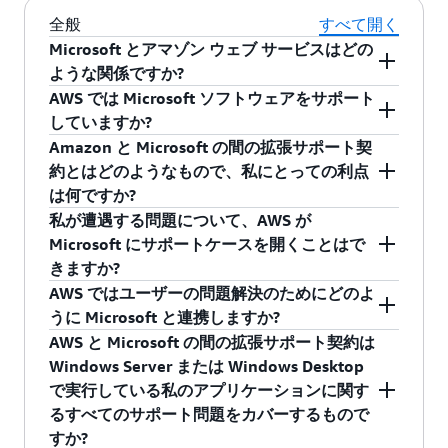
全般
すべて開く
Microsoft とアマゾン ウェブ サービスはどの
ような関係ですか?
AWS では Microsoft ソフトウェアをサポート
アマゾン ウェブ サービスと Microsoft は、AWS
していますか?
が Windows Server ベースのインスタンスのサー
Amazon と Microsoft の間の拡張サポート契
ビスを開始した 2008 年以来、長年にわたり提携
はい。AWS Supportは、2008 年に初めて EC2 上
約とはどのようなもので、私にとっての利点
してきました。AWS は Microsoft パートナーネ
で Windows Server を発表して以来、Microsoft
は何ですか?
ットワークの認定ゴールドメンバーであり、
Windows ベースの EC2 インスタンスを AWS ク
私が遭遇する問題について、AWS が
Services Provider License Agreement (SPLA) の下
ラウドで実行しているお客様をサポートしてき
ビジネスティアまたはエンタープライズティア
Microsoft にサポートケースを開くことはで
で Microsoft のソフトウェアを販売するライセン
ました。AWS のサポートエンジニアは、
で AWS Supportをご購入いただいたお客様が
きますか?
スを付与されています。AWS は認定ライセンス
Amazon EC2、Amazon ECS、Amazon RDS、
AWS で実行している Microsoft Windows
AWS ではユーザーの問題解決のためにどのよ
モビリティパートナーでもあります。AWS と
Amazon Workspaces などにおける Microsoft の
Server、SQL Server、Windows デスクトップ
はい。AWS サポートは直接 Microsoft サポート
うに Microsoft と連携しますか?
Microsoft は、Windows および関連ワークロード
テクノロジーについて深い経験を持っていま
(Amazon Workspaces 経由) に関して問題が発生
エンジニアと連携して必要に応じてサポートケ
AWS と Microsoft の間の拡張サポート契約は
が AWS クラウドで利用できるよう、何年もの間
す。AWS では、AWS Supportと Microsoft サポー
した場合、AWS Supportは Microsoft サポートエ
ースをエスカレートして、ビジネスティアまた
ビジネスティアまたはエンタープライズティア
Windows Server または Windows Desktop
協力し合ってきました。Dole Foods、Hess
トの間で新たに直接的な連携を図ることでサポ
ンジニアと直接連携し、問題解決に努めます。
はエンタープライズティアでの AWS サポートの
の AWS サポートを購入されたお客様は、AWS サ
で実行している私のアプリケーションに関す
Corporation、Lionsgate など、Microsoft と AWS
ート機能を強化し、お客様に質の高いサポート
この拡張サポート契約により、AWS は Microsoft
お客様の問題を解決します。AWS がお客様の情
ポートセンターコンソールから問題を送信でき
るすべてのサポート問題をカバーするもので
には Windows ワークロードを AWS で実行して
と問題解決を提供できるようになりました。
と直接連携して可能な限り最良のサポートエク
報や特定の詳細を許可なく共有することはあり
ます。AWS Supportエンジニアはその問題が
すか?