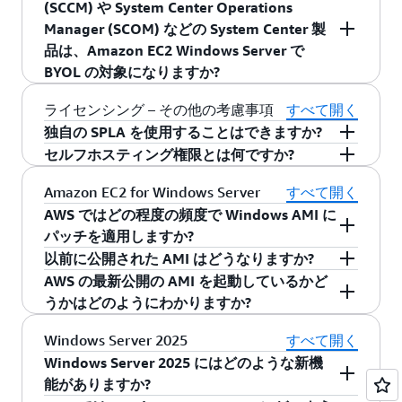
(SCCM) や System Center Operations
クトップサービス、Office、Dynamics 製品、
提供できる Microsoft ソフトウェアアシュアラン
モートデスクトップサービス (ターミナルサービ
Manager (SCOM) などの System Center 製
SQL Server 2014 以降のバージョン
BizTalk、System Center などがあります。 2023
スの特典です。ライセンスモビリティの特典を
スとも呼ばれる) のライセンスが 2 つ付属しま
品は、Amazon EC2 Windows Server で
専用インフラストラクチャで SQL Server パ
年 8 月 1 日以降、Microsoft 365 ライセンスを
利用するには、有効なソフトウェアアシュアラ
す。この
クイックスタート
は、管理者のために
BYOL の対象になりますか?
ッシブフェイルオーバーの恩恵を受けるに
Amazon WorkSpaces サービスでご利用いただけ
ンスが必須です。ライセンスモビリティの詳細
これらのライセンスをプロビジョニングするの
は、ソフトウェアアシュアランスが必要で
ます。
については、AWS サイトの
ライセンスモビリテ
に役立ちます。AWS Systems Manager の
Session
はい。System Center Server Standard および
ライセンシング – その他の考慮事項
すべて開く
す。ソフトウェアアシュアランスを備えた
ィのページ
を参照してください。
Manager
を使用すると、RDP なしで、かつ RDP
System Center Server Datacenter にはこれらの
独自の SPLA を使用することはできますか?
SQL Server を持ち込むお客様は、アクティブ
お客様は共有 EC2 インスタンスの使用を選択し
ライセンスなしで EC2 インスタンスにリモート
Server Management 製品が含まれています。こ
セルフホスティング権限とは何ですか?
インスタンス/ホストでコアにライセンス
てライセンスモビリティを利用することや、EC2
ソフトウェアアシュアランスまたはライセンス
Microsoft の 2022 年 10 月のライセンス変更によ
でアクセスできます。リモートデスクトップサ
れらのライセンスにアクティブなソフトウェア
し、SQL Server ライセンスが不要なパッシブ
Dedicated Hosts を購入して物理的な専用ハード
モビリティの特典なしでライセンスを持ち込む
り、サービスプロバイダーは 2025 年 9 月 30 日
ISV は対象のボリュームライセンシング契約の一
Amazon EC2 for Windows Server
すべて開く
ービスのライセンスの追加が必要な場合は、リ
アシュアランスがある場合、ライセンスモビリ
インスタンス/ホスト (同等以下のサイズ) を
ウェアを使用することもできます。
方法の詳細については、よくある質問のこの
セ
までしか AWS 上で独自の SPLA を使用すること
環として、Microsoft に対してセルフホスティン
モートデスクトップユーザー CAL は、Microsoft
AWS ではどの程度の頻度で Windows AMI に
ティを介してデフォルトまたは専用のテナント
1 つ許可されます。
クション
を参照してください。
ができません。それ以降は、これらのお客様
グ権限の利用を選択することができます。これ
または Microsoft ライセンスのリセラーから購入
パッチを適用しますか?
EC2 Windows Server 環境にデプロイできます。
デフォルトテナンシーで実行される Amazon
SQL Server 2008 – SQL Server 2012R2
は、
モダナイズ
するか、AWS ライセンス付き製
により、Microsoft と交渉した料金を適用できま
される必要があります。アクティブなソフトウ
以前に公開された AMI はどうなりますか?
EC2 インスタンス
AWS では、Microsoft の火曜パッチ (毎月第 2 火
対照的に、System Center 製品を Client
SQL Server 2008 - 2012R2 は、アクティブな
品に移行する必要があります。BYOL からライセ
す。Microsoft では、各アプリケーションでセル
ェアアシュアランスの付属したリモートデスク
AWS の最新公開の AMI を起動しているかど
ソフトウェアアシュアランスのライセンスモ
曜日) から 5 営業日以内に、更新されたパッチが
Management Licenses として個別に購入し、
AWS では、以前に公開された Windows と SQL
ソフトウェアアシュアランスを必要とするこ
ンス込みに切り替えるために、AWS License
フホスティング権限と SPLA BYOL を組み合わせ
トップユーザー CAL は、ライセンスモビリティ
うかはどのようにわかりますか?
ビリティにより、資格要件を満たすお客様は
全面的に適用された Windows AMI を提供しま
System Center Standard または System Center
Server AMI を新しい AMI が公開されてから 10 営
となく、EC2
専用
インフラストラクチャでパ
Manager または CLI を使用してライセンスタイ
て利用することを許可していません。セルフホ
の特典があり、AWS のデフォルト (共有された)
対象の Microsoft ソフトウェアを AWS デフォ
す。
Datacenter スイートの一部として購入しない場
業日以内に廃止します。
新しい Windows AMI を公開する際、AWS では一
ッシブフェイルオーバーの対象となります。
プの変換を行うことができます。詳細について
Windows Server 2025
すべて開く
スティングアプリケーションの特典でライセン
のテナント環境で使用できます。ソフトウェア
ルトテナントサーバーに持ち込むことができ
合、ライセンスはサーバー環境ではなくエンド
貫した命名スキームに従います。例えば、
これらのシナリオでは、お客様はアクティブ
は、「
License type conversions in License
スされたソリューションがあり、それを AWS に
Windows Server 2025 にはどのような新機
アシュアランスまたはライセンスモビリティの
ます。このプロセスを開始するには、
AWS ラ
ユーザークライアントの管理を目的とするもの
Windows_Server-2012-R2_RTM-English-64Bit-
インスタンス/ホストにライセンスし、SQL
Manager
」をご覧ください。
持ち込みたい場合は、ライセンスモビリティ特
能がありますか?
特典なしでライセンスを取得する方法の詳細に
イセンスモビリティに関するページ
を参照し