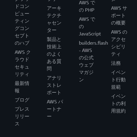
AWS で
プグレード:
ドコン
延長セキュリティ更新プログラムは Amazon の
する自動的なアップグレードを 2019 年 6 月 1 日
アーキ
AWS サ
の PHP
ピュー
ライセンス込みオプションで利用できますか? い
から開始します。この期日よりも前にアップグ
テクチ
ポート
: ライセンス込みの SQL Server
ライセンス込み
AWS で
ティン
いえ。
レードをテストして、互換性の確認を行うこと
ャセン
の概要
を使用している AWS のお客様は、実行中のイン
の
グコン
延長セキュリティ更新プログラムは自分のライ
をお勧めします。
ター
スタンスでインプレースアップグレードを実行
AWS の
JavaScript
セプト
センス使用 (BYOL) モデルで利用できますか? い
RDS のお客様は、データベースのバージョンを
できます。その他のサポートとアップグレード
製品と
アクセ
のハブ
いえ
builders.flash
いつでもアップグレードできます。RDS におけ
の詳細な方法については、AWS サポートまでお
技術上
シビリ
- AWS
る SQL Server 2008 R2 データベースのアップグ
AWS ク
問い合わせください。
のよく
ティ
SQL Server 2005
の公式
レードの詳細については、
こちら
をクリックし
ラウド
ある質
延長セキュリティ更新プログラムは Amazon の
法務
ウェブ
てください。
: BYOL モデルを使用しているお客様は、自
セキュ
BYOL
問
ライセンス込みオプションで利用できますか? い
マガジ
イベン
分のメディアを使用して SQL Server の手動イン
リティ
いえ。
:
アナリ
Amazon WorkSpaces
ン
ト行動
プレースアップグレードを実行できます。詳細
最新情
延長セキュリティ更新プログラムは自分のライ
ストレ
規範
については、
Microsoft ドキュメント
を参照して
WorkSpaces では、Windows Server 2008 R2 を
報
センス使用 (BYOL) モデルで利用できますか? い
ポート
ください。
イベン
使用している Windows 7 エクスペリエンスのラ
いえ。
ブログ
AWS パ
トの利
イセンス込みパブリックバンドルの提供を2020
その他のプラットフォームのオプションについ
プレス
ートナ
用規約
年 1 月 14 日に終了します。
SQL Server 2008/2008 R2
て調べる。AWS では、お客様にクラウドでの最
リリー
ー
延長セキュリティ更新プログラムは Amazon の
Windows 7 デスクトップエクスペリエンスを含
大限の柔軟性を提供できるように尽力していま
ス
ライセンス込みオプションで利用できますか? い
むライセンス込みパブリックバンドルから起動
す。特定の SQL Server または Windows ワーク
いえ。
された WorkSpaces は、2020 年 1 月 14 日以