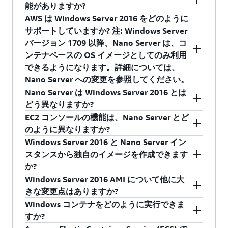
能がありますか?
AWS は Windows Server 2016 をどのように
Windows Server 2016 は、Microsoft の Windows
サポートしていますか? 注: Windows Server
Server の最新リリースです。Windows Server
バージョン 1709 以降、Nano Server は、コ
2016 には、Docker および Windows コンテナを
ンテナベースの OS イメージとしてのみ利用
含む、一連の強力な新機能がロードされていま
できるようになります。詳細については、
す。このリリースでは、Nano Server のデプロイ
Nano Server への変更を参照してください。
オプションも特徴となっています。Standard
Nano Server は Windows Server 2016 とは
Edition よりも迅速に起動しますが、ディスクス
AWS では、Windows Server 2016、Nano
どう異なりますか?
ペースはごく一部しか使用しません。Windows
Server、Windows Server 2016 のコンテナ、
EC2 コンソールの機能は、Nano Server とど
Server 2016 を Amazon EC2 で実行することで、
Windows Server 2016 の SQL Server 2016 を含む
Nano Server は、クラウドをホストとするアプリ
のように異なりますか?
ユーザーは AWS のパフォーマンスと伸縮性を活
いくつかの新しい AMI をリリースしています。
ケーションやコンテナの実行に最適化されてい
Windows Server 2016 と Nano Server イン
用して、この新しいリリースを起動して実行す
ます。Windows Server 2016 に比べて、迅速に
Nano Server では、インスタンスのスクリーンシ
スタンスから独自のイメージを作成できます
ることができます。
起動し、更新回数が減り、ディスクスペースの
ョットの取得やシステムログの表示はサポート
か?
消費ははるかに少なく、セキュリティ脅威の表
されていますが、Nano Server はヘッドレスであ
Windows Server 2016 AMI について他に大
注: Windows Server バージョン 1709 以降、
面領域が縮小され、64 ビットのアプリケーショ
るため、RDP を介した接続はサポートされてい
はい。Windows Server 2016 と Nano Server イン
きな変更点はありますか?
Nano Server は、コンテナベースの OS イメージ
ン、ツール、エージェントのみが実行されま
ません。代わりに、ユーザーは Nano Server イ
スタンスから、カスタム AMI を作成できます。
Windows コンテナをどのように実行できま
としてのみ利用できるようになります。詳細に
す。Nano Server では、グラフィカルユーザーイ
ンスタンスの実行を
PowerShell remoting
、
ベストプラクティスとして AWS では、新しい
Windows Server 2016 と Nano Server AMI は、ま
すか?
ついては、Nano Server への変更を参照してくだ
ンターフェイスはなくなり、管理は PowerShell
PowerShell CIM sessions over WinRM、Windows
Windows AMI の作成時に
Sysprep を実行
してイ
ったく新しいバージョンの SSM のエージェント