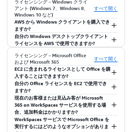
ン」ボリュームライセンスプログラムを通じて
Config の詳細については、
を使用することを許可していません。
このページ
を参照し
いいえ。MSDN は Microsoft ライセンスモビリテ
ライセンシング – Windows クライ
ソフトウェアアシュアランスを備えた SQL
の BYOL の対象外です。
で SQL Server を購入した場合、Microsoft ライセ
購入した Microsoft Development Network
てください。
アント (Windows 7、Windows 8、
すべて開く
ィプログラムには含まれていません。
Server 2014 以降のバージョンをデフォルト
ンス要件を満たすために CAL が必要となります
(MSDN) サブスクリプションは、EC2 専有ホスト
Windows 10 など)
のテナント EC2 に持ち込むお客様は、アクテ
が、CAL はオンプレミスに残るため、エンドユ
または EC2 ハードウェア専有インスタンスにデ
AWS から Windows クライアントを購入でき
ィブインスタンスの仮想コア (vCPU) にライ
ーザーは AWS で稼働する SQL Server にアクセ
プロイできます。ただし、Microsoft は、2019
ますか?
センスします。その代わりに、ソフトウェア
スできます。
年 10 月 1 日
以降
に購入または更新されたサブス
自分の Windows デスクトップクライアント
アシュアランスは、SQL Server ライセンスが
いいえ。AWS のいずれのサービスでも、
クリプションに対して BYOL を許可しない、これ
ライセンスを AWS で使用できますか?
不要な 1 つのパッシブインスタンス (同等以
Windows クライアントのオペレーティングシス
らの特定のサブスクリプションプログラムに基
下のサイズ) をお客様に許可します。
テムライセンスは販売していません。
はい。Microsoft のライセンス要件により、AWS
ライセンシング – Microsoft Office
づくライセンス条件を変更し、これらの新しい
すべて開く
Amazon EC2 Dedicated Hosts や Amazon
および Microsoft 365
上での Windows Desktop Client BYOL には、VDA
条件は更新時に有効になります。
EC2 ハードウェア専有インスタンスに SQL
EC2 に含まれるライセンスとして Office を購
E3/E5 ユーザーライセンス (Microsoft からサブ
Microsoft の
入することはできますか?
Server を持ち込む
Visual Studio ライセンスガイド
によ
スクリプションで購入) が必要です。また、専有
れば、特定のチャネルを通じて購入した Visual
インフラストラクチャが必要で、EC2 Dedicated
自分の Office ライセンスを EC2 で使用でき
はい。Microsoft Office LTSC Professional Plus
SQL Server 2014 以降のバージョン
Studio サブスクリプションは、サブスクリプシ
Host、EC2 Dedicated Instance、Amazon Elastic
ますか?
2021 は、EC2 に含まれるライセンスとして利用
専用インフラストラクチャで SQL Server
ョンの有効期限が切れた後でも永続的な使用権
VMware Service (EVS)、または専有 WorkSpaces
現在のお客様または見込み客が Microsoft
可能です。これにより、従来の Office 生産性ア
はい。ライセンスが 2019 年 10 月 1 日よりも前
パッシブフェイルオーバーの恩恵を受け
を提供します。2019 年 10 月 1 日以前にリリー
(最低 50 シート) がオプションとして含まれてい
365 on WorkSpaces サービスを使用する場
プリケーションを使用するための Microsoft
に購入された場合 (または 2019 年 10 月 1 日よ
るには、ソフトウェアアシュアランスが
スされた製品に対して 2019 年 10 月 1 日より前
ます。
合、追加料金はかかりますか?
Office LTSC Professional Plus 2021 を利用するこ
り前に有効であったアクティブなエンタープラ
必要です。ソフトウェアアシュアランス
に取得した永久ライセンスは、永久ライセンス
WorkSpaces サービスで Microsoft Office を
とができます。ライセンスに含まれる Office on
イズ登録の下で調整として追加された場合) EC2
WorkSpaces サービスでエンタープライズ向け
を備えた SQL Server を持ち込むお客様
を取得したサブスクリプションの更新または有
実行するにはどのようなオプションがありま
EC2 は、Remote Desktop Services を使用して、
Dedicated Hosts または EC2 ハードウェア専有イ
Microsoft 365 Apps を実行する場合、追加料金や
は、アクティブインスタンス/ホストでコ