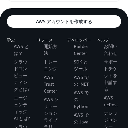
が、お客様はサポートを期待することなくこれ
ワークロードに関するサポートは、他の技術を
実行されている Microsoft ワークロードを完全に
料金を支払う必要はありません。これらのツー
Windows Server 2008/2008 R2
Microsoft のアプリケーションライフサイクルに
らのワークロードを実行できます。
使用して環境を再現することなく AWS と
サポートすることができます。Microsoft では以
Windows Server 1909 – 2021 年 5 月 11 日
はい。SVVP 検証は、SPLA プロバイダーには適
ルを使ってアップグレードする方法について
「Amazon のライセンス込み」用に、拡張セキュ
関する詳細な情報については、
こちら
をクリッ
Microsoft のどちらからも受けられます。問題を
下のように説明しています。「SVVP は、
用されません。SPLA のお客様へのサポートは、
は、
AWS データベースブログ
をご覧ください。
Windows Server 2012 – 2023 年 10 月 10 日
リティ更新プログラムを Microsoft から購入でき
クしてください。
AWS アカウントを作成する
再現することができないような非常にまれなケ
Windows サーバーや Microsoft のサービスプロ
AWS による SPLA 契約に基づいて提供されま
ますか? はい。
Microsoft Windows Server の手動インプレース
ースでは、AWS がお客様と協力して Microsoft
バイダーライセンス契約プログラム (SPLA) を通
す。AWS は、AWS で Microsoft ワークロードを
Windows Server 2012 R2 – 2023 年 10 月 10
「Bring-Your-Own-License (BYOL)」用に、拡張
アップグレード:
検証済みの環境で問題を再現します。
じて他の Microsoft 製品をホストしているベンダ
実行しているお客様のサポートに尽力していま
日
学ぶ
リソース
デベロッパー
ヘルプ
セキュリティ更新プログラムを Microsoft から購
ーには適用されません。SPLA のお客様へのサポ
す。
AWS と
開始方
Builder
お問い
: Windows Server 向けの Amazon
ライセンス込み
入できますか? はい。有効なソフトウェアアシュ
ートは、SPLA ホスティング企業による SPLA 契
Microsoft SQL Server:
は？
法
Center
合わせ
のライセンス込みオプションを使用している場
アランス (SA) が必要です。
約に基づいて提供されます」
合、Windows インスタンスのインプレースアッ
クラウ
トレー
SDK と
サポー
SQL Server 2005 – 2019 年 7 月 1 日
(
http://www.windowsservercatalog.com/svvp.aspx
プグレードを実行できます。詳細については、
Windows Server 2012/2012 R2
ドコン
ニング
ツール
トチケ
を参照してください)。
「Amazon のライセンス込み」用に、拡張セキュ
AWS の
SQL Server 2008 – 2019 年 7 月 9 日
公開ドキュメント
を参照してください。
ピュー
ットを
AWS
AWS で
リティ更新プログラムを Microsoft から購入でき
ティン
申請す
Trust
の .NET
SQL Server 2008 R2 – 2019 年 7 月 9 日
: BYOL
モデル
を使用しているお客様は、自
BYOL
ますか? はい。
グとは?
る
Center
AWS で
分のメディアを使用して、上記のライセンス込
「Bring-Your-Own-License (BYOL)」用に、拡張
SQL Server 2012 – 2022 年 7 月 12 日
エージ
AWS
AWS ソ
の
みオプションで言及されているステップに従っ
セキュリティ更新プログラムを Microsoft から購
ェンテ
re:Post
リュー
Python
て、Windows Server の手動インプレースアップ
入できますか? はい。有効なソフトウェアアシュ
Amazon Relational Database Service (RDS):
ィック
ション
ナレッ
グレードを実行できます。
AWS で
アランス (SA) が必要です。
AI とは?
ライブ
ジセン
RDS では、SQL Server 2008 から SQL Server
の Java
Microsoft SQL Server の手動インプレースアッ
クラウ
ラリ
ター
Windows Server SAC リリース
2012 を使用しているお客様のデータベースに対