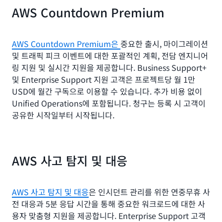
1만~8만 USD는 월
는 요금의 10%)
금의 7%
1백만 USD~5백
AWS Countdown Premium
AWS 요금의 7%
합계 = 1,600 USD
USD는 월 AWS 
35만 USD × 7% = 24,500 USD(15만 USD에서
금의 6%
1백만 USD × 10% = 10만 USD (1백만 USD까지
50만 USD까지는 요금의 7%)
는 요금의 10%)
50만 USD~100만
AWS Countdown Premium은
중요한 출시, 마이그레이션
8만~25만 USD는
25만 USD × 5% = 12,500 USD(50만 USD에서 1
USD는 월 AWS 요
50만 달러 × 6% = 3만 달러 (1백만 USD에서 5백
및 트래픽 피크 이벤트에 대한 포괄적인 계획, 전담 엔지니어
월 AWS 요금의 5%
백만 USD까지는 요금의 5%)
금의 5%
5백만 USD 초과
만 USD까지는 요금의 6%)
링 지원 및 실시간 지원을 제공합니다. Business Support+
은 월 AWS 요금
합계 = 52,000 USD
및 Enterprise Support 지원 고객은 프로젝트당 월 1만
5%
합계 = 13만 USD
25만 USD 초과분은
USD에 월간 구독으로 이용할 수 있습니다. 추가 비용 없이
1백만 USD 초과분
월 AWS 요금의 3%
Unified Operations에 포함됩니다. 청구는 등록 시 고객이
은 월 AWS 요금의
공유한 시작일부터 시작됩니다.
3%
AWS 사고 탐지 및 대응
AWS 사고 탐지 및 대응
은 인시던트 관리를 위한 연중무휴 사
전 대응과 5분 응답 시간을 통해 중요한 워크로드에 대한 사
용자 맞춤형 지원을 제공합니다. Enterprise Support 고객