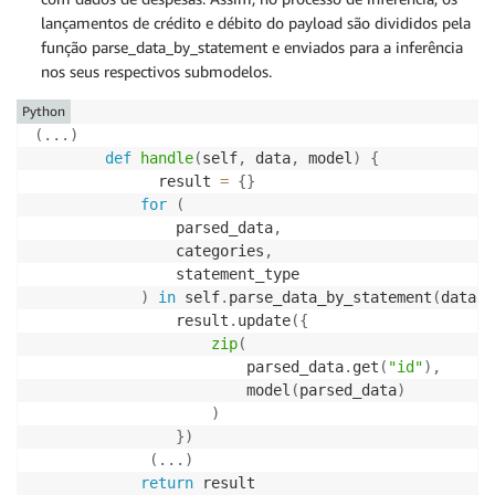
lançamentos de crédito e débito do payload são divididos pela
função parse_data_by_statement e enviados para a inferência
nos seus respectivos submodelos.
Python
(
.
.
.
)
def
handle
(
self
,
 data
,
 model
)
{
              result 
=
{
}
for
(
                parsed_data
,
                categories
,
                statement_type

)
in
 self
.
parse_data_by_statement
(
data
)
:
                result
.
update
(
{
zip
(
                        parsed_data
.
get
(
"id"
)
,
                        model
(
parsed_data
)
)
}
)
(
.
.
.
)
return
 result
