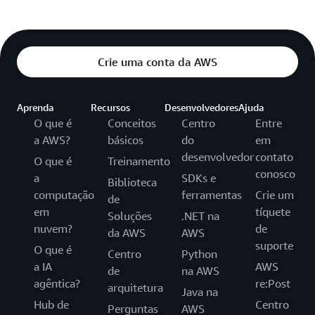
Crie uma conta da AWS
Aprenda
Recursos
Desenvolvedores
Ajuda
O que é
Conceitos
Centro
Entre
a AWS?
básicos
do
em
desenvolvedor
contato
O que é
Treinamento
conosco
a
SDKs e
Biblioteca
computação
ferramentas
Crie um
de
em
tíquete
Soluções
.NET na
nuvem?
de
da AWS
AWS
suporte
O que é
Centro
Python
a IA
AWS
de
na AWS
agêntica?
re:Post
arquitetura
Java na
Hub de
Centro
Perguntas
AWS