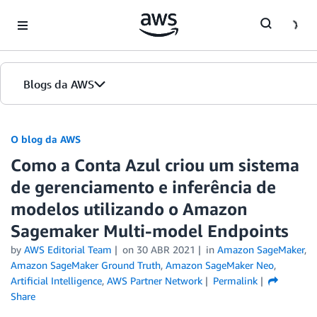
Skip to Main Content
Blogs da AWS
Página inicial
O blog da AWS
Como a Conta Azul criou um sistema
Edições
de gerenciamento e inferência de
modelos utilizando o Amazon
Sagemaker Multi-model Endpoints
by
AWS Editorial Team
on
30 ABR 2021
in
Amazon SageMaker
,
Amazon SageMaker Ground Truth
,
Amazon SageMaker Neo
,
Artificial Intelligence
,
AWS Partner Network
Permalink
Share