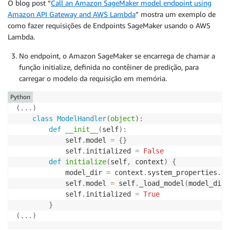
O blog post “
Call an Amazon SageMaker model endpoint using
Amazon API Gateway and AWS Lambda
” mostra um exemplo de
como fazer requisições de Endpoints SageMaker usando o AWS
Lambda.
No endpoint, o Amazon SageMaker se encarrega de chamar a
função initialize, definida no contêiner de predição, para
carregar o modelo da requisição em memória.
Python
(
.
.
.
)
class
ModelHandler
(
object
)
:
def
__init__
(
self
)
:
            self
.
model 
=
{
}
            self
.
initialized 
=
False
def
initialize
(
self
,
 context
)
{
            model_dir 
=
 context
.
system_properties
.
ge
            self
.
model 
=
 self
.
_load_model
(
model_dir
)
            self
.
initialized 
=
True
}
(
.
.
.
)