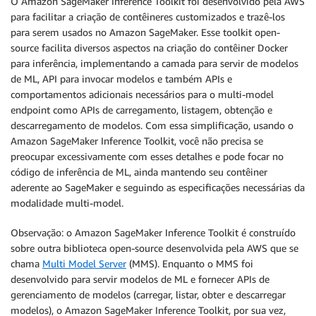
O Amazon SageMaker Inference Toolkit foi desenvolvido pela AWS
para facilitar a criação de contêineres customizados e trazê-los
para serem usados no Amazon SageMaker. Esse toolkit open-
source facilita diversos aspectos na criação do contêiner Docker
para inferência, implementando a camada para servir de modelos
de ML, API para invocar modelos e também APIs e
comportamentos adicionais necessários para o multi-model
endpoint como APIs de carregamento, listagem, obtenção e
descarregamento de modelos. Com essa simplificação, usando o
Amazon SageMaker Inference Toolkit, você não precisa se
preocupar excessivamente com esses detalhes e pode focar no
código de inferência de ML, ainda mantendo seu contêiner
aderente ao SageMaker e seguindo as especificações necessárias da
modalidade multi-model.
Observação: o Amazon SageMaker Inference Toolkit é construído
sobre outra biblioteca open-source desenvolvida pela AWS que se
chama
Multi Model Server
(MMS). Enquanto o MMS foi
desenvolvido para servir modelos de ML e fornecer APIs de
gerenciamento de modelos (carregar, listar, obter e descarregar
modelos), o Amazon SageMaker Inference Toolkit, por sua vez,