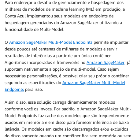
Para endereçar o desafio de gerenciamento e hospedagem dos
milhares de modelos de machine learning (ML) em produção, a
Conta Azul implementou seus modelos em endpoints de
hospedagem gerenciados do Amazon SageMaker utilizando a
funcionalidade de Multi-Model.
O
Amazon SageMaker Multi-Model Endpoints
permite implantar
desde poucos até centenas de milhares de modelos e servir
resultados de inferências a partir de um único contêiner.
Algoritmos incorporados e frameworks no
Amazon SageMaker
já
suportam nativamente a opção de multi-model. Caso sejam
necessárias personalizações, é possível criar seu próprio contêiner
seguindo as especificações do
Amazon SageMaker Multi-Model
Endpoints
para isso.
Além disso, essa solução carrega dinamicamente modelos
conforme você os invoca. Por padrão, o Amazon SageMaker Multi-
Model Endpoints faz cache dos modelos que são frequentemente
usados em memória e em disco para fornecer inferência de baixa
latência. Os modelos em cache são descarregados e/ou excluídos
do disco somente quando um contêiner fica sem memória ou sem