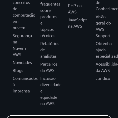
conceitos
de
frequentes
PHP na
de
Conhecimen
sobre
AWS
computação
produtos
Visão
JavaScript
em
e
geral do
na AWS
nuvem
tópicos
AWS
Segurança
técnicos
Support
na
Relatórios
Obtenha
Nuvem
de
ajuda
AWS
analistas
especializa
Novidades
Parceiros
Acessibilida
Blogs
da AWS
da AWS
Comunicados
Inclusão,
Jurídico
à
diversidade
imprensa
e
equidade
na AWS