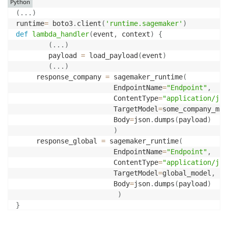
Python
(
.
.
.
)
runtime
=
 boto3
.
client
(
'runtime.sagemaker'
)
def
lambda_handler
(
event
,
 context
)
{
(
.
.
.
)
        payload 
=
 load_payload
(
event
)
(
.
.
.
)
     response_company 
=
 sagemaker_runtime
(
                        EndpointName
=
"Endpoint"
,
                        ContentType
=
"application/jso
                        TargetModel
=
some_company_mod
                        Body
=
json
.
dumps
(
payload
)
)
     response_global 
=
 sagemaker_runtime
(
                        EndpointName
=
"Endpoint"
,
                        ContentType
=
"application/jso
                        TargetModel
=
global_model
,
                        Body
=
json
.
dumps
(
payload
)
)
}
(
.
.
.
)