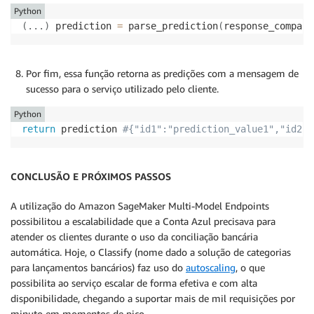
Python
(
.
.
.
)
 prediction 
=
 parse_prediction
(
response_company
Por fim, essa função retorna as predições com a mensagem de
sucesso para o serviço utilizado pelo cliente.
Python
return
 prediction 
#{"id1":"prediction_value1","id2":
CONCLUSÃO E PRÓXIMOS PASSOS
A utilização do Amazon SageMaker Multi-Model Endpoints
possibilitou a escalabilidade que a Conta Azul precisava para
atender os clientes durante o uso da conciliação bancária
automática. Hoje, o Classify (nome dado a solução de categorias
para lançamentos bancários) faz uso do
autoscaling
, o que
possibilita ao serviço escalar de forma efetiva e com alta
disponibilidade, chegando a suportar mais de mil requisições por
minuto em momentos de pico.