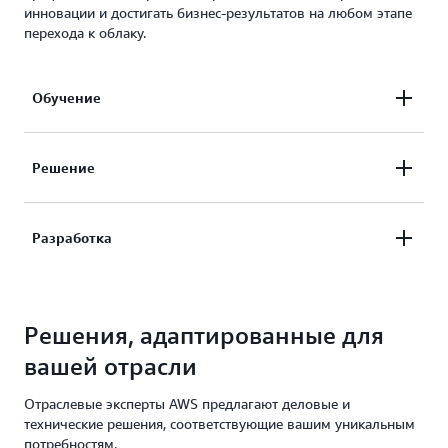
инновации и достигать бизнес-результатов на любом этапе
перехода к облаку.
Обучение
Накапливайте опыт с помощью иммерсивных
Решение
технических демонстраций от экспертов AWS,
призванных ускорить цифровую
Откройте для себя решения, уникальные для
Разработка
трансформацию.
ваших бизнес-инициатив, в ходе совместных
стратегических обсуждений с руководителями
Развивайте постоянные отношения, делитесь
AWS.
Решения, адаптированные для
передовым опытом и общайтесь с командами
AWS, которые помогут воплотить ваше видение
вашей отрасли
в жизнь.
Отраслевые эксперты AWS предлагают деловые и
технические решения, соответствующие вашим уникальным
потребностям.