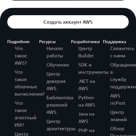
Создать аккаунт AWS
Подробнее
Ресурсы
Разработчики
Поддержка
Что
Начало
Центр
Свяжитесь
такое
работы
Builder
с нами
AWS?
Обучение
SDK и
Обращени
Что
инструменты
в
Центр
такое
службу
доверия
.NET на
облачные
поддержки
AWS
AWS
вычисления?
AWS
Библиотека
Python
Что
re:Post
решений
на AWS
такое
AWS
Центр
Java на
агентный
знаний
Центр
AWS
ИИ?
архитектуры
Обзор
PHP на
Центр
Поддержк