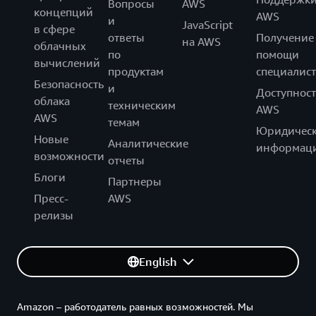
Вопросы
AWS
концепций
AWS
и
JavaScript
в сфере
ответы
Получение
на AWS
облачных
по
помощи
вычислений
продуктам
специалист
Безопасность
и
Доступност
облака
техническим
AWS
AWS
темам
Юридическ
Новые
Аналитические
информац
возможности
отчеты
Блоги
Партнеры
Пресс-
AWS
релизы
English
Amazon – работодатель равных возможностей. Мы