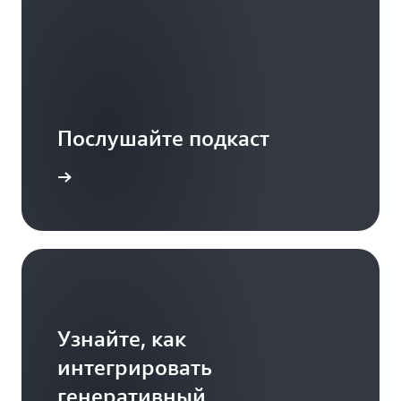
Послушайте подкаст
дробнее
Узнайте, как
интегрировать
генеративный