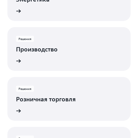
робнее
Решения
Производство
робнее
Решения
Розничная торговля
робнее