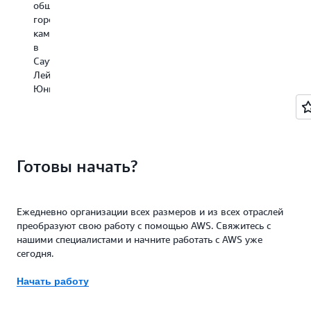
обширном
и
окружено
св
центре
городском
Африки,
недавно
п
Манхэттена –
кампусе
находится
отреставрирова
са
в
в
в
историческими
вд
бывшем
Саут-
самом
зданиями
ре
здании
Лейк-
сердце
с
Lord&Taylor
Юнион.
Холборна,
магазинами.
с
региона
богатой
с
историей
богатой
инноваций
историей
в
и
Готовы начать?
сфере
яркой
розничной
культурой.
торговли
и
Ежедневно организации всех размеров и из всех отраслей
выдающейся
преобразуют свою работу с помощью AWS. Свяжитесь с
архитектурой.
нашими специалистами и начните работать с AWS уже
сегодня.
Начать работу