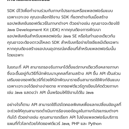
SDK มีไว้เพื่อทำงานร่วมกับภาษาโปรแกรมหรือแพลตฟอร์มแบบ
เฉพาะเจาะจง คุณจะเลือกใช้งาน SDK ที่แตกต่างกันเมื่อสร้าง
แอปพลิเคชันซอฟต์แวร์ในภาษาต่างๆ ตัวอย่างเช่น คุณอาจจะต้องใช้
Java Development Kit (JDK) หากคุณต้องการพัฒนา
แอปพลิเคชันสำหรับแพลตฟอร์ม Java SE หรือในทำนองเดียวกัน
คุณอาจจะต้องดาวน์โหลด SDK สำหรับเครือข่ายโซเชียลมีเดียเฉพาะ
หากคุณต้องสร้างแอปบนอุปกรณ์เคลื่อนที่สำหรับแพลตฟอร์มนั้น
โดยเฉพาะ
ในขณะที่ API สามารถรองรับภาษาได้ตั้งแต่ภาษาเดียวถึงหลายภาษา
ซึ่งจะขึ้นอยู่กับวิธีที่นักพัฒนาบุคคลที่สามสร้าง API ขึ้น API เป็นส่วน
เสริมของซอฟต์แวร์ที่ช่วยให้นักพัฒนารายอื่นสามารถใช้ฟังก์ชันแบบ
เฉพาะเจาะจงได้อย่างง่ายดาย หากซอฟต์แวร์ถูกเขียนโค้ดด้วยภาษา
เช่น Java แสดงว่า API นั้นพร้อมให้ใช้งานได้ใน Java
อย่างไรก็ตาม API สามารถใช้โปรโตคอลพิเศษเพื่อแลกเปลี่ยนข้อมูลที่
จะช่วยให้คุณสามารถดำเนินการร้องขอข้อมูลในภาษาโปรแกรมต่างๆ
กันได้ ตัวอย่างเช่น คุณสามารถเรียก API ไปยังแพลตฟอร์มบริการ
แผนที่ทั่วโลกด้วยโค้ดซอฟต์แวร์ Java, PHP และ Python