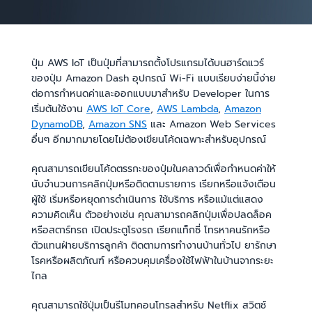
ปุ่ม AWS IoT เป็นปุ่มที่สามารถตั้งโปรแกรมได้บนฮาร์ดแวร์
ของปุ่ม Amazon Dash อุปกรณ์ Wi-Fi แบบเรียบง่ายนี้ง่าย
ต่อการกำหนดค่าและออกแบบมาสำหรับ Developer ในการ
เริ่มต้นใช้งาน
AWS IoT Core
,
AWS Lambda
,
Amazon
DynamoDB
,
Amazon SNS
และ Amazon Web Services
อื่นๆ อีกมากมายโดยไม่ต้องเขียนโค้ดเฉพาะสำหรับอุปกรณ์
คุณสามารถเขียนโค้ดตรรกะของปุ่มในคลาวด์เพื่อกำหนดค่าให้
นับจำนวนการคลิกปุ่มหรือติดตามรายการ เรียกหรือแจ้งเตือน
ผู้ใช้ เริ่มหรือหยุดการดำเนินการ ใช้บริการ หรือแม้แต่แสดง
ความคิดเห็น ตัวอย่างเช่น คุณสามารถคลิกปุ่มเพื่อปลดล็อค
หรือสตาร์ทรถ เปิดประตูโรงรถ เรียกแท็กซี่ โทรหาคนรักหรือ
ตัวแทนฝ่ายบริการลูกค้า ติดตามการทำงานบ้านทั่วไป ยารักษา
โรคหรือผลิตภัณฑ์ หรือควบคุมเครื่องใช้ไฟฟ้าในบ้านจากระยะ
ไกล
คุณสามารถใช้ปุ่มเป็นรีโมทคอนโทรลสำหรับ Netflix สวิตช์