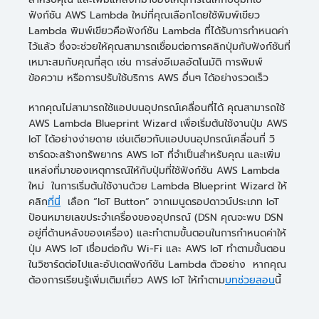
ฟังก์ชัน AWS Lambda ใหม่ที่คุณเลือกโดยใช้พิมพ์เขียว
Lambda พิมพ์เขียวคือฟังก์ชัน Lambda ที่ได้รับการกำหนดค่า
ไว้แล้ว ซึ่งจะช่วยให้คุณสามารถเชื่อมต่อการคลิกปุ่มกับฟังก์ชันที่
เหมาะสมกับคุณที่สุด เช่น การส่งอีเมลอัตโนมัติ การพิมพ์
ข้อความ หรือการปรับใช้บริการ AWS อื่นๆ ได้อย่างรวดเร็ว
หากคุณไม่สามารถใช้แอปบนอุปกรณ์เคลื่อนที่ได้ คุณสามารถใช้
AWS Lambda Blueprint Wizard เพื่อเริ่มต้นใช้งานปุ่ม AWS
IoT ได้อย่างง่ายดาย เช่นเดียวกับแอปบนอุปกรณ์เคลื่อนที่ วิ
ซาร์ดจะสร้างทรัพยากร AWS IoT ที่จำเป็นสำหรับคุณ และเพิ่ม
แหล่งที่มาของเหตุการณ์ให้กับปุ่มที่ใช้ฟังก์ชัน AWS Lambda
ใหม่ ในการเริ่มต้นใช้งานด้วย Lambda Blueprint Wizard ให้
คลิก
ที่นี่
เลือก “IoT Button” จากเมนูดรอปดาวน์ประเภท IoT
ป้อนหมายเลขประจำเครื่องของอุปกรณ์ (DSN คุณจะพบ DSN
อยู่ที่ด้านหลังของเครื่อง) และทำตามขั้นตอนในการกำหนดค่าให้
ปุ่ม AWS IoT เชื่อมต่อกับ Wi-Fi และ AWS IoT ทำตามขั้นตอน
ในวิซาร์ดต่อไปและอัปเดตฟังก์ชัน Lambda ตัวอย่าง หากคุณ
ต้องการเรียนรู้เพิ่มเติมเกี่ยว AWS IoT ให้ทำตาม
บทช่วยสอน
นี้