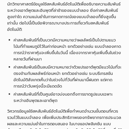
นักวิทยาศาสตร์ข้อมูลใช้สหสัมพันธ์อัตโนมัติเพื่ออธิบายความสัมพันธ์
ระหว่างเอาต์พุตและอินพุตที่ล่าช้าของแบบจำลอง ยิ่งค่าสหสัมพันธ์
สูงเท่าใด ความแม่นยำในการคาดการณ์ของแบบจำลองก็ยิ่งสูงขึ้น
เท่านั้น ต่อไปนี้เป็นข้อพิจารณาบางประการเกี่ยวกับสหสัมพันธ์
อัตโนมัติ:
ค่าสหสัมพันธ์ที่เป็นบวกมีความหมายว่าผลลัพธ์เป็นไปตามแนว
โน้มที่ทำแผนภูมิไว้ในค่าก่อนหน้า ยกตัวอย่างเช่น แบบจำลองคาด
การณ์ว่าราคาหุ้นจะเพิ่มขึ้นในวันนี้ เนื่องจากราคาหุ้นเพิ่มขึ้นในช่วง
หลายวันที่ผ่านมา
ค่าสหสัมพันธ์เป็นลบมีความหมายว่าตัวแปรเอาต์พุตมีแนวโน้มที่จะ
ตรงข้ามกับผลลัพธ์ก่อนหน้า ยกตัวอย่างเช่น ระบบรีเกรสชัน
อัตโนมัติสังเกตเห็นว่าในช่วงไม่กี่วันที่ผ่านมานี้ฝนตก แต่คาด
การณ์ว่าวันพรุ่งนี้จะมีแดดจัด
ค่าสหสัมพันธ์ที่เป็นศูนย์อาจบ่งบอกถึงการขาดรูปแบบเฉพาะ
ระหว่างอินพุตและเอาต์พุต
วิศวกรข้อมูลใช้สหสัมพันธ์อัตโนมัติเพื่อกำหนดจำนวนขั้นตอนที่ควร
รวมไว้ในแบบจำลอง เพื่อเพิ่มประสิทธิภาพของทรัพยากรการประมวล
ผลและความแม่นยำในการตอบสนอง ในบางแอปพลิเคชัน แบบ