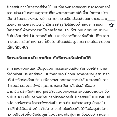
รีเกรสชันทางโลจิสติกส์ช่วยให้แบบจำลองทางสถิติสามารถคาดการณ์
ความน่าจะเป็นของเหตุการณ์ที่เฉพาะเจาะจงภายใต้เงื่อนไขความน่าจะ
เป็นได้ โดยแสดงผลลัพธ์การคาดการณ์เป็นเปอร์เซ็นต์แทนช่วงของ
ตัวเลข ยกตัวอย่างเช่น นักวิเคราะห์ธุรกิจใช้แบบจำลองรีเกรสชันทาง
โลจิสติกส์เพื่อคาดการณ์โอกาสร้อยละ 85 ที่ต้นทุนของอุปทานจะเพิ่ม
ขึ้นในเดือนถัดไป ในทางกลับกัน แบบจำลองรีเกรสชันอัตโนมัติจะคาด
การณ์ราคาสินค้าคงคลังที่เป็นไปได้โดยใช้ข้อมูลคาดการณ์ในอดีตของ
เดือนก่อนหน้า
รีเกรสชันแบบสันเขาเทียบกับรีเกรสชันอัตโนมัติ
รีเกรสชันแบบสันเขาเป็นรูปแบบการรีเกรสชันเชิงเส้นที่ช่วยให้สามารถ
จำกัดค่าสัมประสิทธิ์ของแบบจำลองได้ นักวิทยาศาสตร์ข้อมูลสามารถ
ปรับปัจจัยข้อเสียเปรียบ เพื่อชดเชยอิทธิพลของค่าสัมประสิทธิ์ในการ
ทำแบบจำลองผลลัพธ์ คุณสามารถระงับค่าสัมประสิทธิ์ของ
พารามิเตอร์ให้ใกล้เคียงศูนย์ได้ในแบบจำลองรีเกรสชันแบบสันเขา ซึ่ง
จะมีประโยชน์เป็นอย่างยิ่งในกรณีที่อัลกอริทึมรีเกรสชันนั้นมีแนวโน้มที่
จะโอเวอร์ฟิตติ้ง โอเวอร์ฟิตติ้งเป็นภาวะที่แบบจำลองสรุปข้อมูลใน
การฝึกได้เป็นอย่างดี แต่ไม่สามารถทำเช่นเดียวกันได้กับข้อมูลในโลก
ความเป็นจริงซึ่งเป็นข้อมูลที่แบบจำลองไม่คุ้นเคย ซึ่งแบบจำลองรีเก