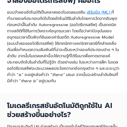
จำลองออโตรีเกรสซีฟ) คืออะไร
แบบจำลองอัตโนมัติเป็นคลาสของโมเดลแมชชีน
เลิร์นนิ่ง (ML)
ที่
ทำนายองค์ประกอบถัดไปโดยอัตโนมัติในลำดับโดยการวัดจากอินพุต
ก่อนหน้านี้ในลำดับ Autoregressive (ออโตรีเกรสซีฟ) เป็นเทคนิค
ทางสถิติที่ใช้ในการวิเคราะห์อนุกรมเวลา โดยถือว่าค่าปัจจุบันของ
อนุกรมเวลาเป็นฟังก์ชันของค่าในอดีต Autoregressive Model
(แบบจำลองออโตรีเกรสซีฟ) ใช้เทคนิคทางคณิตศาสตร์ที่คล้ายคลึง
กันเพื่อกำหนดความสัมพันธ์ที่น่าจะเป็นระหว่างองค์ประกอบต่าง ๆ ใน
ลำดับ จากนั้นโมเดลเหล่านี้จะใช้ความรู้ที่ได้รับมาเพื่อคาดเดาองค์
ประกอบถัดไปในลำดับที่ไม่รู้จัก ตัวอย่างเช่น ในระหว่างการฝึก โมเดล
ออโตรีเกรสซีฟจะประมวลผลประโยคภาษาอังกฤษต่าง ๆ และจะระบุว่า
คำว่า “
is”
จะอยู่หลังคำว่า “
there” เสมอ
จากนั้นจะสร้างลำดับใหม่ที่
มีคำว่า “
there is”
อยู่รวมกัน
โมเดลรีเกรสชันอัตโนมัติถูกใช้ใน AI
ช่วยสร้างขึ้นอย่างไร?
ปัญญาประดิษฐ์ (AI ช่วยสร้าง) เป็นเทคโนโลยีวิทยาศาสตร์ข้อมูลขั้น