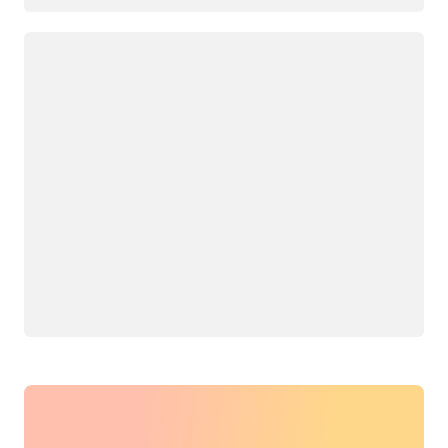
กำลังโหลด