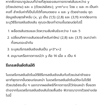
หากพิจารณารูปแบบที่ง่ายที่สุดของสมการกราฟเส้นระหว่าง y
(ตัวแปรตาม) และ x (ตัวแปรอิสระ); y=m*x+c โดย c และ m เป็นค่า
คงที่ สำหรับค่าที่เป็นไปได้ทั้งหมดของ x และ y ตัวอย่างเช่น ชุด
ข้อมูลอินพุตสำหรับ (x, y) เป็น (1,5) (2,8) และ (3,11) หากต้องการ
ระบุวิธีรีเกรสชันเชิงเส้น คุณจะต้องทำตามขั้นตอนต่อไปนี้:
พล็อตเส้นตรงและวัดความสัมพันธ์ระหว่าง 1 และ 5
เปลี่ยนทิศทางเส้นตรงสำหรับค่าใหม่ (2,8) และ (3,11) จนกว่าค่า
ทั้งหมดจะเข้ากัน
ระบุสมรีเกรสชันเชิงเส้นเป็น y=3*x+2
อนุมานหรือคาดการณ์ว่า y คือ 14 เมื่อ x เป็น 4
รีเกรสชันอัตโนมัติ
โมเดลรีเกรสชันอัตโนมัติใช้รีเกรสชันเชิงเส้นกับตัวแปรล่าช้าของ
เอาท์พุตจากขั้นตอนก่อนหน้า โมเดลรีเกรสชันอัตโนมัติจะไม่ได้ใช้
ตัวแปรอิสระอื่น ๆ นอกจากผลลัพธ์ที่คาดการณ์ไว้ก่อนหน้า ซึ่งแตก
ต่างจากโมเดลรีเกรสชันเชิงเส้นโดยสิ้นเชิง พิจารณาจากตัวอย่างต่อ
ไปนี้