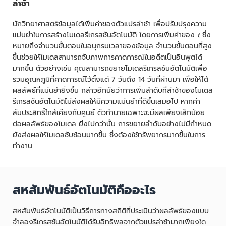
ล่าช้า
นักวิทยาศาสตร์ข้อมูลได้เพิ่มค่าของตัวแปรล่าช้า เพื่อปรับปรุงความ
แม่นยำในการสร้างโมเดลรีเกรสชันอัตโนมัติ โดยการเพิ่มค่าของ
t
ซึ่ง
หมายถึงจำนวนขั้นตอนในอนุกรมเวลาของข้อมูล จำนวนขั้นตอนที่สูง
ขึ้นช่วยให้โมเดลสามารถจับภาพการคาดการณ์ในอดีตเป็นอินพุตได้
มากขึ้น ตัวอย่างเช่น คุณสามารถขยายโมเดลรีเกรสชันอัตโนมัติเพื่อ
รวมอุณหภูมิที่คาดการณ์ไว้ตั้งแต่ 7 วันถึง 14 วันที่ผ่านมา เพื่อให้ได้
ผลลัพธ์ที่แม่นยำยิ่งขึ้น กล่าวอีกนัยว่าการเพิ่มลำดับที่ล่าช้าของโมเดล
รีเกรสชันอัตโนมัติไม่ส่งผลให้มีความแม่นยำที่ดีขึ้นเสมอไป หากค่า
สัมประสิทธิ์ใกล้เคียงกับศูนย์ ตัวทำนายเฉพาะจะมีผลเพียงเล็กน้อย
ต่อผลลัพธ์ของโมเดล ยิ่งไปกว่านั้น การขยายลำดับอย่างไม่มีกำหนด
ยังส่งผลให้โมเดลซับซ้อนมากขึ้น ซึ่งต้องใช้ทรัพยากรมากขึ้นในการ
ทำงาน
สหสัมพันธ์อัตโนมัติคืออะไร
สหสัมพันธ์อัตโนมัติเป็นวิธีการทางสถิติที่ประเมินว่าผลลัพธ์ของแบบ
จำลองรีเกรสชันอัตโนมัติได้รับอิทธิพลจากตัวแปรล่าช้ามากเพียงใด