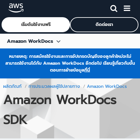
เริ่มต้นใช้งานฟรี
ติดต่อเรา
ข้ามไปที่เนื้อหาหลัก
Amazon WorkDocs
ภาพรวม
หมายเหตุ: การสมัครใช้งานและการอัปเกรดบัญชีของลูกค้าใหม่จะไม่
สามารถใช้งานได้กับ Amazon WorkDocs อีกต่อไป เรียนรู้เกี่ยวกับขั้น
คุณสมบัติ
ตอนการย้ายข้อมูล
ที่นี่
SDK
ผลิตภัณฑ์
การประมวลผลผู้ใช้ปลายทาง
Amazon WorkDocs
ราคา
Amazon WorkDocs
ทรัพยากร
SDK
คำถามที่พบบ่อย