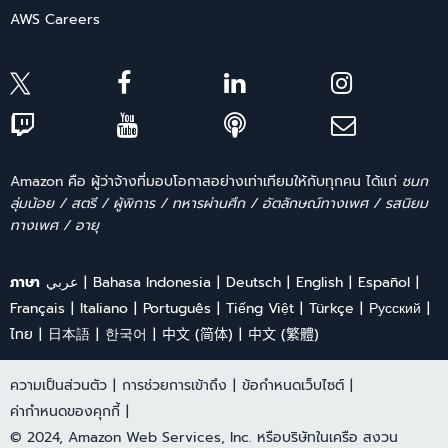
AWS Careers
Amazon คือ ผู้ว่าจ้างที่มอบโอกาสอย่างเท่าเทียมให้กับทุกคน ได้แก่
ชนก
ลุ่มน้อย / สตรี / ผู้พิการ / ทหารผ่านศึก / อัตลักษณ์ทางเพศ / รสนิยม
ทางเพศ / อายุ
ภาษา
عربي
Bahasa Indonesia
Deutsch
English
Español
Français
Italiano
Português
Tiếng Việt
Türkçe
Ρусский
ไทย
日本語
한국어
中文 (简体)
中文 (繁體)
ความเป็นส่วนตัว
|
การช่วยการเข้าถึง
|
ข้อกำหนดเว็บไซต์
|
ค่ากำหนดของคุกกี้
|
© 2024, Amazon Web Services, Inc. หรือบริษัทในเครือ สงวน