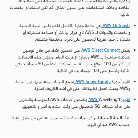
والإدارة والمراقبة والعمليات لإنشاء هيكليات مختلطة تلبي متطلباتك
الخاصة وحالات استخدامك. على سبيل المثال، قد تقرر استخدام الخدمات
التالية:
AWS Outposts
هي خدمة مُدارة بالكامل تقدم نفس البنية التحتية
والخدمات والأدوات لـ AWS لأي مركز بيانات أو مساحة مشتركة أو
منشأة داخلية تقريبًا للحصول على تجربة مختلطة متسقة.
يعمل
AWS Direct Connect
على تحسين الأداء من خلال توصيل
شبكتك مباشرةً بـ AWS وتجاوز الإنترنت العام. وتُنشئ هذه الاتصالات
في أكثر من 100 موقع حول العالم، بسرعات تبدأ من 50 ميجابايت في
الثانية وتتسع حتى 100 جيجابايت في الثانية.
تقوم أجهزة
AWS Snow Family
بجمع البيانات ومعالجتها بين الحافة
وAWS بحيث تعمل تطبيقاتك حتى في أشد الظروف قسوة.
تقوم AWS
Wavelength بتضمين خدمات AWS للحوسبة والتخزين
على حافة شبكات 5G للحصول على وقت استجابة أسرع للتطبيق.
ابدأ بالبنية التحتية لمراكز البيانات ذات المستوى العالمي من خلال إنشاء
حساب AWS مجاني اليوم.