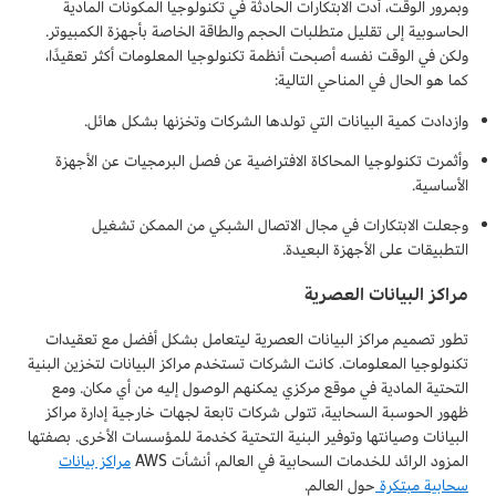
وبمرور الوقت، أدت الابتكارات الحادثة في تكنولوجيا المكونات المادية
الحاسوبية إلى تقليل متطلبات الحجم والطاقة الخاصة بأجهزة الكمبيوتر.
ولكن في الوقت نفسه أصبحت أنظمة تكنولوجيا المعلومات أكثر تعقيدًا،
كما هو الحال في المناحي التالية:
وازدادت كمية البيانات التي تولدها الشركات وتخزنها بشكل هائل.
وأثمرت تكنولوجيا المحاكاة الافتراضية عن فصل البرمجيات عن الأجهزة
الأساسية.
وجعلت الابتكارات في مجال الاتصال الشبكي من الممكن تشغيل
التطبيقات على الأجهزة البعيدة.
مراكز البيانات العصرية
تطور تصميم مراكز البيانات العصرية ليتعامل بشكل أفضل مع تعقيدات
تكنولوجيا المعلومات. كانت الشركات تستخدم مراكز البيانات لتخزين البنية
التحتية المادية في موقع مركزي يمكنهم الوصول إليه من أي مكان. ومع
ظهور الحوسبة السحابية، تتولى شركات تابعة لجهات خارجية إدارة مراكز
البيانات وصيانتها وتوفير البنية التحتية كخدمة للمؤسسات الأخرى. بصفتها
المزود الرائد للخدمات السحابية في العالم، أنشأت AWS
مراكز بيانات
سحابية مبتكرة
حول العالم.