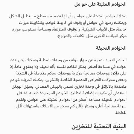
الخوادم المثبتة على حوامل
تمتاز الخوادم المثبتة على حوامل بأن لها تصميم مسطح مستطيل الشكل،
ويمكنك رصها في حوامل أو رفوف في كابينة خوادم. وللكابينة ميزات
خاصة، مثل الأبواب الشبكية، والرفوف المنزلقة، ومساحة تستوعب موارد
مركز البيانات الأخرى مثل الكابلات والمراوح.
الخوادم النحيفة
الخادم النحيف عبارة عن جهاز مؤلف من وحدات نمطية ويمكنك رص عدة
خوادم في مساحة أصغر. يمتاز الخادم نفسه بأنه نحيف ولا يحتوي عادةً إلا
على ذاكرة ووحدات معالجة مركزية ووحدات تحكم متكاملة في الشبكة
وبعض محركات الأقراص المدمجة الخاصة بالتخزين. يمكنك تحريك خوادم
متعددة بالانزلاق في وحدة تخزين تسمى بالهيكل المعدني. يسهّل الهيكل
المعدني أي مكونات إضافية تتطلبها الخوادم الموجودة داخله. تشغل
الخوادم النحيفة مساحة أصغر من الخوادم المثبتة على حوامل، وتقدم
سرعة معالجة أعلى، وتمتاز بأقل كم ممكن من الأسلاك، واستهلاك أقل
للطاقة.
البنية التحتية للتخزين