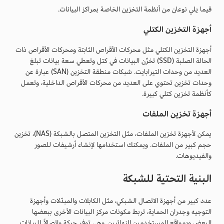
فيما يلي نوعان من أنظمة التخزين الخاصة بمراكز البيانات.
أجهزة التخزين الكتلي
أجهزة التخزين الكتلي مثل محركات الأقراص الثابتة ومحركات الأقراص ذات
الحالة الصلبة (SSD) تخزّن البيانات في كتل وتعطي سعة بيانات تبلغ
العديد من وحدات التيرابايت. شبكات منطقة التخزين (SAN) عبارة عن
وحدات تخزين تحتوي على العديد من محركات الأقراص الداخلية، وتعمل
كأنظمة تخزين كتلي كبيرة.
أجهزة تخزين الملفات
يمكن لأجهزة تخزين الملفات، مثل التخزين المتصل بالشبكة (NAS)، تخزين
حجم كبير من الملفات. ويمكنك استخدامها لإنشاء أرشيفات للصور
والفيديوهات.
البنية التحتية للشبكة
عدد كبير من أجهزة الاتصال الشبكي، مثل الكابلات والمبدّلات وأجهزة
التوجيه وجدران الحماية، تربط مكونات مركز البيانات الأخرى ببعضها
البعض وبمواقع المستخدمين النهائيين. وهي توفر حركة واتصالاً للبيانات