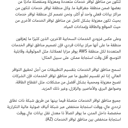
تتكون من مناطق توافر خدمات متعددة ومعزولة ومنفصلة ماديًا عن
بعضها ضمن منطقة جغرافية ما. وكل منطقة توافر خدمات تتكون من
مراكز بيانات فعلي واحد أو أكثر، ونحن نصمم كل منطقة توافر خدمات
بحيث تكون معزولة بشكل كامل عن مناطق توافر الخدمات الأخرى من
حيث الموقع والطاقة وإمدادات المياه.
وعلى عكس مُزودي الخدمات السحابية الآخرين، الذين كثيرًا ما يُعرّفون
منطقة ما على أنها مركز بيانات فردي، فإن تصميم مناطق توافر الخدمات
المتعددة لكل منطقة AWS يوفر مزايا لعملائنا، مثل الموثوقية، وقابلية
التوسع، أقل وقت استجابة ممكن. على سبيل المثال:
تسمح مناطق توافر الخدمات بتقسيم التطبيقات من أجل تحقيق التوافر
العالي. إذا تم تقسيم تطبيق ما عبر مناطق توافر الخدمات، فإن الشركات
تصبح معزولة ومحمية بشكل أفضل من مشكلات، مثل انقطاع الطاقة،
وصواعق البرق، والأعاصير، والزلازل، وغير ذلك المزيد.
جميع مناطق توافر الخدمات متصلة فيما بينها عن طريق شبكة ذات نطاق
ترددي عالٍ، ووقت استجابة منخفض عبر شبكة ألياف ضوئية عالية التكرارية
مخصصة داخل المدن، ما يوفر اتصالاً ذا معدل نقل بيانات عالٍ ووقت
استجابة منخفض بين مناطق توافر الخدمات (AZ).