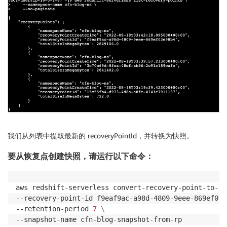
我们从列表中提取最新的 recoveryPointId，并转换为快照。
要从恢复点创建快照，请运行以下命令：
aws redshift-serverless convert-recovery-point-to-sn
--recovery-point-id f9eaf9ac-a98d-4809-9eee-869ef03e
--retention-period 
7
\
--snapshot-name cfn-blog-snapshot-from-rp