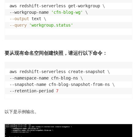
aws redshift-serverless get-workgroup 
\
--workgroup-name 
'cfn-blog-wg'
\
--output
 text 
\
--query
'workgroup.status'
要从现有命名空间创建快照，请运行以下命令：
aws redshift-serverless create-snapshot 
\
--namespace-name cfn-blog-ns 
\
--snapshot-name cfn-blog-snapshot-from-ns 
\
--retention-period 
7
以下是示例输出。