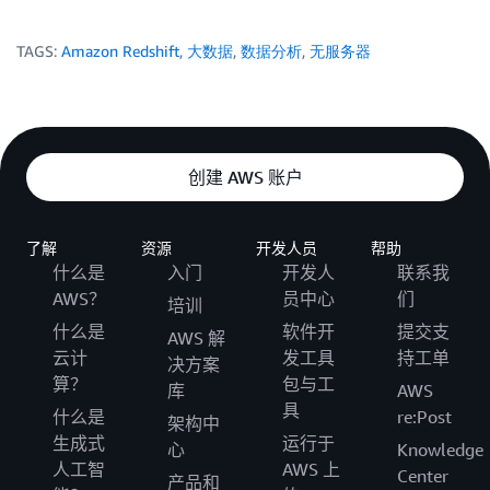
TAGS:
Amazon Redshift
,
大数据
,
数据分析
,
无服务器
创建 AWS 账户
了解
资源
开发人员
帮助
什么是
入门
开发人
联系我
AWS？
员中心
们
培训
什么是
软件开
提交支
AWS 解
云计
发工具
持工单
决方案
算？
包与工
库
AWS
具
什么是
re:Post
架构中
生成式
运行于
心
Knowledge
人工智
AWS 上
Center
产品和