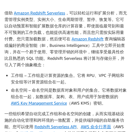
借助
Amazon Redshift Serverless
，可以轻松运行和扩展分析，而无
需管理实例类型、实例大小、生命周期管理、暂停、恢复等。它可
以自动预置和智能扩展数据仓库的计算容量，即使面临最苛刻和最
不可预测的工作负载，也能提供高速性能，而且您只需按实际用量
付费。您只需加载数据，然后便可在
Amazon Redshift
查询编辑器
或偏好的商业智能（BI，Business Intelligence）工具中立即开始查
询，并在一个易于使用、零管理开销的环境中，继续享受最具性价
比且熟悉的 SQL 功能。Redshift Serverless 将计算与存储分开，并
引入了两个抽象概念：
工作组
– 工作组是计算资源的集合。它将 RPU、VPC 子网组和
安全组等计算资源组合在一起。
命名空间
– 命名空间是数据库对象和用户的集合。它将数据对象
组合在一起，如数据库、架构、表、用户或用于加密数据的
AWS Key Management Service
（AWS KMS）密钥。
一些组织希望自动完成工作组和命名空间的创建，从而实现基础设
施的自动化管理和跨环境的一致配置，并提供端到端的自助服务功
能。您可以使用
Redshift Serverless API
、
AWS 命令行界面
（AWS