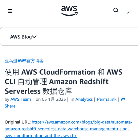
Skip to Main Content
AWS Blog
首页
亚马逊AWS官方博客
使用 AWS CloudFormation 和 AWS
版本
CLI 自动管理 Amazon Redshift
Serverless 数据仓库
by
AWS Team
on
05 1月 2023
in
Analytics
Permalink
Share
Original URL:
https://aws.amazon.com/blogs/big-data/automate-
amazon-redshift-serverless-data-warehouse-management-using-
aws-cloudformation-and-the-aws-cli/