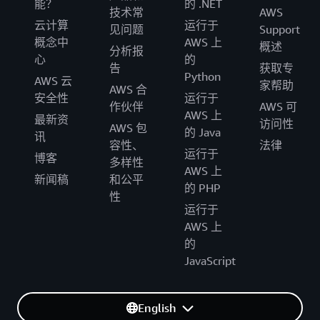
能？
的 .NET
技术常
AWS
云计算
运行于
见问题
Support
概念中
AWS 上
概述
分析报
心
的
告
获取专
Python
AWS 云
家帮助
AWS 合
安全性
运行于
作伙伴
AWS 可
AWS 上
最新资
访问性
AWS 包
的 Java
讯
容性、
法律
运行于
博客
多样性
AWS 上
新闻稿
和公平
的 PHP
性
运行于
AWS 上
的
JavaScript
English