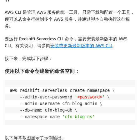
BaseCapacity
:
Ref
:
 BaseRPU

AWS CLI 是管理 AWS 服务的统一工具。只需下载和配置一个工具，
PubliclyAccessible
:
便可以从命令行控制多个 AWS 服务，并通过脚本自动执行这些服
Ref
:
 PubliclyAccessible

务。
SubnetIds
:
Ref
:
 SubnetId

要运行 Redshift Serverless CLI 命令，需要安装最新版本的 AWS
SecurityGroupIds
:
CLI。有关说明，请参阅
安装或更新最新版本的 AWS CLI
。
Ref
:
 SecurityGroupIds

EnhancedVpcRouting
:
接下来，完成以下步骤：
Ref
:
 EnhancedVpcRouting        

DependsOn
:
使用以下命令创建新的命名空间：
-
 RedshiftServerlessNamespace
aws redshift-serverless create-namespace 
\
    --admin-user-password 
'
<password>
'
\
    --admin-username cfn-blog-admin 
\
    --db-name cfn-blog-db 
\
    --namespace-name 
'cfn-blog-ns'
以下屏幕截图显示了示例输出。