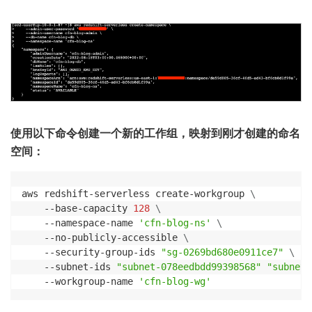
使用以下命令创建一个新的工作组，映射到刚才创建的命名
空间：
aws redshift-serverless create-workgroup 
\
    --base-capacity 
128
\
    --namespace-name 
'cfn-blog-ns'
\
    --no-publicly-accessible 
\
    --security-group-ids 
"sg-0269bd680e0911ce7"
\
    --subnet-ids 
"subnet-078eedbdd99398568"
"subnet-
    --workgroup-name 
'cfn-blog-wg'