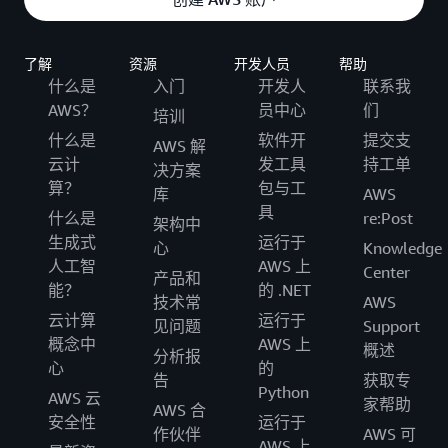
了解
资源
开发人员
帮助
什么是
入门
开发人
联系我
AWS？
员中心
们
培训
什么是
软件开
提交支
AWS 解
云计
发工具
持工单
决方案
算？
包与工
库
AWS
具
什么是
re:Post
架构中
生成式
运行于
心
Knowledge
人工智
AWS 上
Center
产品和
能？
的 .NET
技术常
AWS
云计算
运行于
见问题
Support
概念中
AWS 上
概述
分析报
心
的
告
获取专
Python
AWS 云
家帮助
AWS 合
安全性
运行于
作伙伴
AWS 可
AWS 上