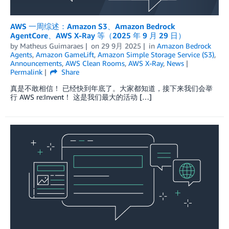
AWS 一周综述：Amazon S3、Amazon Bedrock
AgentCore、AWS X-Ray 等（2025 年 9 月 29 日）
by
Matheus Guimaraes
on
29 9月 2025
in
Amazon Bedrock
Agents
,
Amazon GameLift
,
Amazon Simple Storage Service (S3)
,
Announcements
,
AWS Clean Rooms
,
AWS X-Ray
,
News
Permalink
Share
真是不敢相信！ 已经快到年底了。大家都知道，接下来我们会举
行 AWS re:Invent！ 这是我们最大的活动 […]