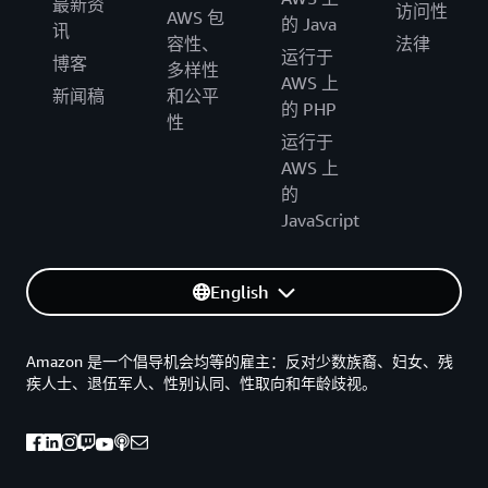
最新资
访问性
AWS 包
的 Java
讯
容性、
法律
运行于
博客
多样性
AWS 上
新闻稿
和公平
的 PHP
性
运行于
AWS 上
的
JavaScript
English
Amazon 是一个倡导机会均等的雇主：反对少数族裔、妇女、残
疾人士、退伍军人、性别认同、性取向和年龄歧视。