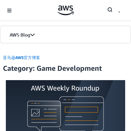
Skip to Main Content
AWS Blog
首页
亚马逊AWS官方博客
Category: Game Development
版本