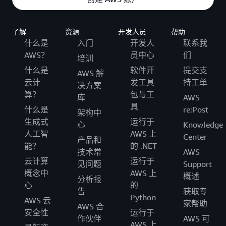
了解
资源
开发人员
帮助
什么是
入门
开发人
联系我
AWS？
员中心
们
培训
什么是
软件开
提交支
AWS 解
云计
发工具
持工单
决方案
算？
包与工
库
AWS
具
什么是
re:Post
架构中
生成式
运行于
心
Knowledge
人工智
AWS 上
Center
产品和
能？
的 .NET
技术常
AWS
云计算
运行于
见问题
Support
概念中
AWS 上
概述
分析报
心
的
告
获取专
Python
AWS 云
家帮助
AWS 合
安全性
运行于
作伙伴
AWS 可
AWS 上