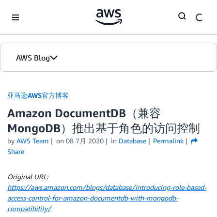
Skip to Main Content
AWS Blog
首页
亚马逊AWS官方博客
Amazon DocumentDB（兼容
版本
MongoDB）推出基于角色的访问控制
by
AWS Team
on
08 7月 2020
in
Database
Permalink
Share
Original URL:
https://aws.amazon.com/blogs/database/introducing-role-based-
access-control-for-amazon-documentdb-with-mongodb-
compatibility/