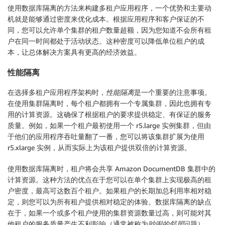
使用数据库隔离的方法来构建多租户应用程序，一个优势和主要动
机就是能够通过密度来优化成本。根据应用程序和客户保证的不
同，您可以允许单个集群的租户数量超额，因为您知道不会所有租
户在同一时间都处于活动状态。这种密度可以降低单位租户的成
本，让总体解决方案具有更高的经济效益。
性能隔离
在选择多租户应用程序架构时，
性能隔离
是一个重要的注意事项。
在使用集群隔离时，每个租户都拥有一个专属集群，因此也拥有专
用的计算资源。这确保了根据租户的要求提供稳定、有保证的服务
质量。例如，如果一个租户最初使用一个 r5.large 实例集群，但由
于他们的应用程序吞吐量翻了一番，您可以将该集群扩展为使用
r5.xlarge 实例，从而实际上为该租户提供双倍的计算资源。
使用数据库隔离时，租户将会共享 Amazon DocumentDB 集群中的
计算资源。这种方法的优点在于您可以在单个集群上实现极高的租
户密度，最高可达数百个租户。如果租户的长期加总利用率相对稳
定，则您可以为所有租户提供相对稳定的体验。数据库隔离的缺点
在于，如果一个或多个租户使用的集群资源数量过高，则可能对其
他租户的服务质量产生不利影响（通常被称为
吵闹的邻居
问题）。