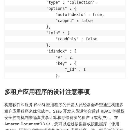
				"type" : "collection",

				"options" : {

					"autoIndexId" : true,

					"capped" : false

				},

				"info" : {

					"readOnly" : false

				},

				"idIndex" : {

					"v" : 2,

					"key" : {

						"_id" : 1

					},

					"name" : "_id_",

					"ns" : "bigCow.foo"

多租户应用程序的设计注意事项
				}

			}

构建软件即服务 (SaaS) 应用程序的开发人员经常会希望通过构建多
		],

租户应用程序来优化成本。SaaS 开发人员通常会通过 RBAC 等授权
		"id" : NumberLong(0),

安全控制机制来隔离共享计算和存储资源的租户（或客户）。在
		"ns" : "bigCow.$cmd.listCollections"

Amazon DocumentDB 中，您可以通过按集群或按数据库（使用
	},
