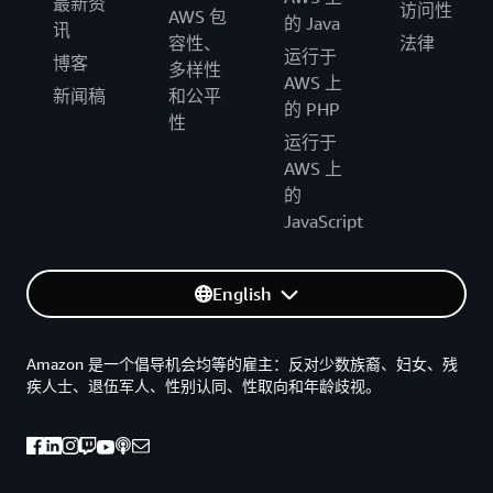
最新资
访问性
AWS 包
的 Java
讯
容性、
法律
运行于
博客
多样性
AWS 上
新闻稿
和公平
的 PHP
性
运行于
AWS 上
的
JavaScript
English
Amazon 是一个倡导机会均等的雇主：反对少数族裔、妇女、残
疾人士、退伍军人、性别认同、性取向和年龄歧视。