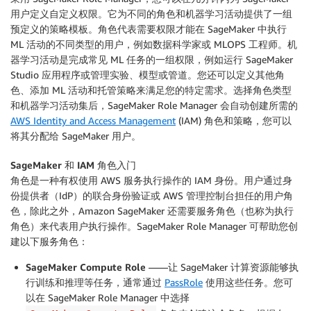
用户定义自定义权限。它为不同的角色和机器学习活动提供了一组
预定义的策略模板。角色代表需要权限才能在 SageMaker 中执行
ML 活动的不同类型的用户，例如数据科学家或 MLOPS 工程师。机
器学习活动是完成常见 ML 任务的一组权限，例如运行 SageMaker
Studio 应用程序或管理实验、模型或管道。您还可以定义其他角
色、添加 ML 活动和托管策略来满足您的特定需求。选择角色类型
和机器学习活动集后，SageMaker Role Manager 会自动创建所需的
AWS Identity and Access Management
(IAM) 角色和策略，您可以
将其分配给 SageMaker 用户。
SageMaker 和 IAM 角色入门
角色是一种有权使用 AWS 服务执行操作的 IAM 身份。用户通过身
份提供者（IdP）的联合身份验证或 AWS 管理控制台担任的用户角
色，除此之外，Amazon SageMaker 还需要服务角色（也称为执行
角色）来代表用户执行操作。SageMaker Role Manager 可帮助您创
建以下服务角色：
SageMaker Compute Role
——让 SageMaker 计算资源能够执
行训练和推理等任务，通常通过
PassRole
使用这些任务。您可
以在 SageMaker Role Manager 中选择