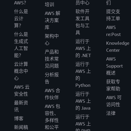
AWS？
员中心
们
培训
什么是
软件开
提交支
AWS 解
云计
发工具
持工单
决方案
算？
包与工
库
AWS
具
什么是
re:Post
架构中
生成式
运行于
心
Knowledge
人工智
AWS 上
Center
产品和
能？
的 .NET
技术常
AWS
云计算
运行于
见问题
Support
概念中
AWS 上
概述
分析报
心
的
告
获取专
Python
AWS 云
家帮助
AWS 合
安全性
运行于
作伙伴
AWS 可
AWS 上
最新资
访问性
AWS 包
的 Java
讯
容性、
法律
运行于
博客
多样性
AWS 上
新闻稿
和公平
的 PHP