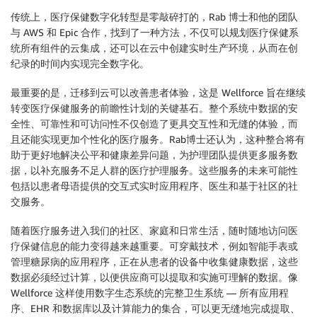
传统上，医疗保健数字化转型是零敲碎打的，Rab 博士和他的团队
与 AWS 和 Epic 合作，找到了一种方法，不仅可以规划医疗保健系
统所有组件的云集成，还可以在云中创建实时生产环境，从而在创
纪录的时间内实现完全数字化。
最重要的是，迁移到云可以改善患者体验，这是 Wellforce 旨在继续
转变医疗保健服务的前瞻性计划的关键基石。整个系统中数据的安
全性、可靠性和可访问性不仅创造了更具交互性和无缝的体验，而
且还能实现更加个性化的医疗服务。Rab博士还认为，这种整合将有
助于更好地解决公平和健康差异问题，为护理团队提供更多服务数
据，以补充服务不足人群的医疗护理服务。这些服务的未来可能性
包括以患者母语提供的交互式实时应用程序、医生和基于社区的社
交服务。
随着医疗服务进入我们的社区、家庭和日常生活，随时随地访问医
疗保健信息的能力变得越来越重要。可穿戴技术，例如智能手表或
管理糖尿病的应用程序，正在从患者的设备中收集健康数据，这些
数据必须经过计算，以便供应商可以提取和实施可理解的数据。像
Wellforce 这样使用数字生态系统的完整卫生系统 — 所有应用程
序、EHR 和数据库以及计算能力的集合，可以更无缝地完成提取、