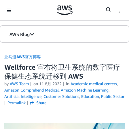
Skip to Main Content
AWS Blog
首页
亚马逊AWS官方博客
Wellforce 宣布将卫生系统的数字医疗
版本
保健生态系统迁移到 AWS
by
AWS Team
on
11 8月 2022
in
Academic medical centers
,
Amazon Comprehend Medical
,
Amazon Machine Learning
,
Artificial Intelligence
,
Customer Solutions
,
Education
,
Public Sector
Permalink
Share