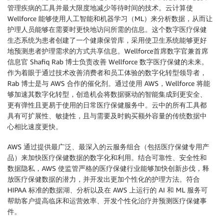
管理疾病的工具并最大限度地减少等待时间的技术。云计算使
Wellforce 能够使用人工智能和机器学习（ML）来分析数据，从而让
护理人员能够在需要时更快地访问所需的信息。这个数字医疗保健
生态系统为患者创建了一个健康保管库，采用使卫生系统能够更好
地预测患者护理需求的方式共享信息。Wellforce首席数字官兼首席
信息官 Shafiq Rab 博士负责改善 Wellforce 数字医疗保健的未来。
作为着眼于通过技术改善消费者和员工体验的数字化转型领导者，
Rab 博士是与 AWS 合作的催化剂。通过使用 AWS，Wellforce 将能
够加速其数字化转型，创造机会将数据驱动的智能集成到更安全、
更有弹性且更易于使用的日常医疗保健服务中。云中的所有工具都
具有可扩展性、敏捷性，且与需要及时购买额外容量的传统数据中
心相比速度更快。
AWS 通过提供最广泛、最深入的云服务组合（包括医疗保健专用产
品）来加快医疗保健数据的数字化和利用。结合可靠性、安全性和
数据隐私，AWS 使监管严格的医疗保健行业能够加快创新步伐，释
放医疗保健数据的潜力，并开发出更加个性化的护理方法。符合
HIPAA 标准的数据湖、分析以及在 AWS 上运行的 AI 和 ML 服务可
帮助客户提高临床和运营效率、开发个性化治疗并预测医疗保健事
件。