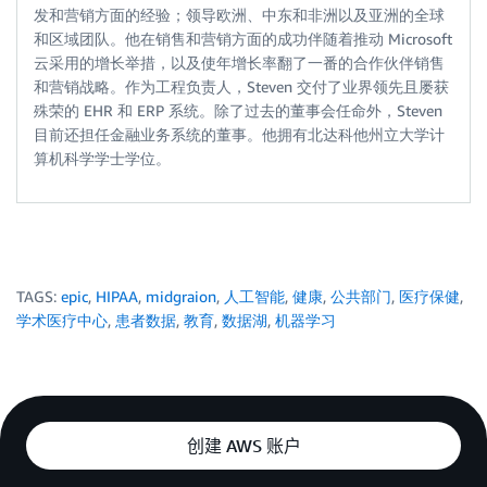
发和营销方面的经验；领导欧洲、中东和非洲以及亚洲的全球
和区域团队。他在销售和营销方面的成功伴随着推动 Microsoft
云采用的增长举措，以及使年增长率翻了一番的合作伙伴销售
和营销战略。作为工程负责人，Steven 交付了业界领先且屡获
殊荣的 EHR 和 ERP 系统。除了过去的董事会任命外，Steven
目前还担任金融业务系统的董事。他拥有北达科他州立大学计
算机科学学士学位。
TAGS:
epic
,
HIPAA
,
midgraion
,
人工智能
,
健康
,
公共部门
,
医疗保健
,
学术医疗中心
,
患者数据
,
教育
,
数据湖
,
机器学习
创建 AWS 账户