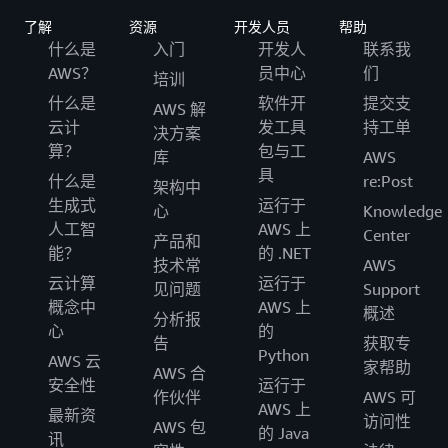
了解
资源
开发人员
帮助
什么是
入门
开发人
联系我
AWS？
员中心
们
培训
什么是
软件开
提交支
AWS 解
云计
发工具
持工单
决方案
算？
包与工
库
AWS
具
什么是
re:Post
架构中
生成式
运行于
心
Knowledge
人工智
AWS 上
Center
产品和
能？
的 .NET
技术常
AWS
云计算
运行于
见问题
Support
概念中
AWS 上
概述
分析报
心
的
告
获取专
Python
AWS 云
家帮助
AWS 合
安全性
运行于
作伙伴
AWS 可
AWS 上
最新资
访问性
AWS 包
的 Java
讯