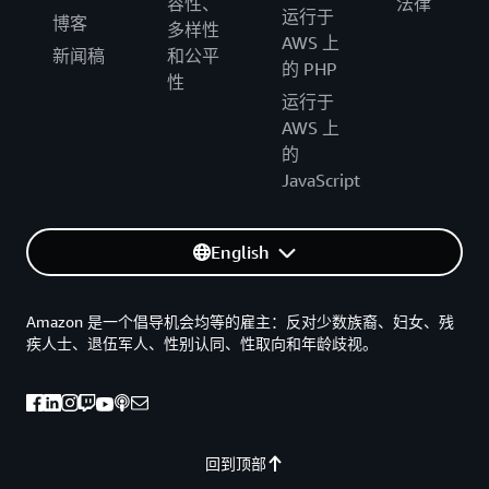
容性、
法律
运行于
博客
多样性
AWS 上
新闻稿
和公平
的 PHP
性
运行于
AWS 上
的
JavaScript
English
Amazon 是一个倡导机会均等的雇主：反对少数族裔、妇女、残
疾人士、退伍军人、性别认同、性取向和年龄歧视。
回到顶部