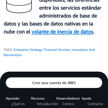
entre los servicios estándar
administrados de base de
datos y las bases de datos nativas en la
nube con el
volante de inercia de datos
.
TAGS:
Enterprise Strategy
,
Financial Services
,
Innovation And
Reinvention
Cree una cuenta de AWS
Aprender
Recursos
Desarrolladores
Ayuda
¿Qué es
Introducción
Centro
Contacto