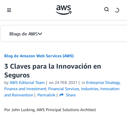
Skip to Main Content
Blogs de AWS
Inicio
Blog de Amazon Web Services (AWS)
3 Claves para la Innovación en
Ediciones
Seguros
by
AWS Editorial Team
on
24 FEB 2021
in
Enterprise Strategy
,
Finance and Investment
,
Financial Services
,
Industries
,
Innovation
and Reinvention
Permalink
Share
Por John Lucking, AWS Principal Solutions Architect