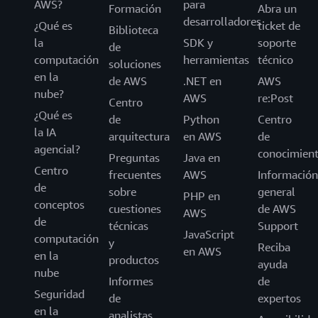
AWS?
para
Formación
Abra un
desarrolladores
¿Qué es
ticket de
Biblioteca
la
SDK y
soporte
de
computación
herramientas
técnico
soluciones
en la
de AWS
.NET en
AWS
nube?
AWS
re:Post
Centro
¿Qué es
de
Python
Centro
la IA
arquitectura
en AWS
de
agencial?
conocimien
Preguntas
Java en
Centro
frecuentes
AWS
Información
de
sobre
general
PHP en
conceptos
cuestiones
de AWS
AWS
de
técnicas
Support
JavaScript
computación
y
Reciba
en AWS
en la
productos
ayuda
nube
Informes
de
Seguridad
de
expertos
en la
analistas