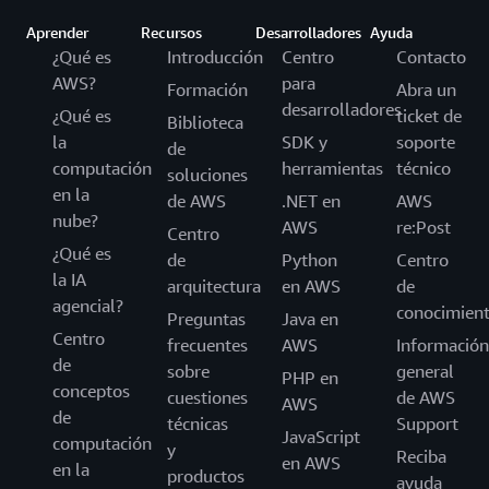
Aprender
Recursos
Desarrolladores
Ayuda
¿Qué es
Introducción
Centro
Contacto
AWS?
para
Formación
Abra un
desarrolladores
¿Qué es
ticket de
Biblioteca
la
SDK y
soporte
de
computación
herramientas
técnico
soluciones
en la
de AWS
.NET en
AWS
nube?
AWS
re:Post
Centro
¿Qué es
de
Python
Centro
la IA
arquitectura
en AWS
de
agencial?
conocimien
Preguntas
Java en
Centro
frecuentes
AWS
Información
de
sobre
general
PHP en
conceptos
cuestiones
de AWS
AWS
de
técnicas
Support
JavaScript
computación
y
Reciba
en AWS
en la
productos
ayuda