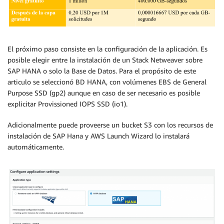
El próximo paso consiste en la configuración de la aplicación. Es
posible elegir entre la instalación de un Stack Netweaver sobre
SAP HANA o solo la Base de Datos. Para el propósito de este
articulo se seleccionó BD HANA, con volúmenes EBS de General
Purpose SSD (gp2) aunque en caso de ser necesario es posible
explicitar Provissioned IOPS SSD (io1).
Adicionalmente puede proveerse un bucket S3 con los recursos de
instalación de SAP Hana y AWS Launch Wizard lo instalará
automáticamente.