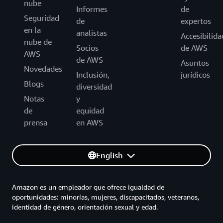
nube
Informes
de
Seguridad
de
expertos
en la
analistas
Accesibilida
nube de
Socios
de AWS
AWS
de AWS
Asuntos
Novedades
Inclusión,
jurídicos
Blogs
diversidad
Notas
y
de
equidad
prensa
en AWS
English
Amazon es un empleador que ofrece igualdad de
oportunidades: minorías, mujeres, discapacitados, veteranos,
identidad de género, orientación sexual y edad.