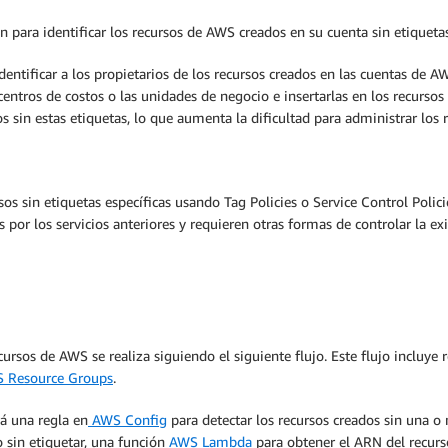
n para identificar los recursos de AWS creados en su cuenta sin etiqueta
dentificar a los propietarios de los recursos creados en las cuentas de AW
 centros de costos o las unidades de negocio e insertarlas en los recur
sin estas etiquetas, lo que aumenta la dificultad para administrar los r
os sin etiquetas específicas usando Tag Policies o Service Control Polic
por los servicios anteriores y requieren otras formas de controlar la exis
ursos de AWS se realiza siguiendo el siguiente flujo. Este flujo incluye 
 Resource Groups
.
rá una regla en
AWS Config
para detectar los recursos creados sin una o 
 sin etiquetar, una función
AWS Lambda
para obtener el ARN del recurso