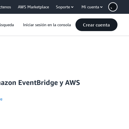
ctenos
AWS Marketplace
Soporte
Mi cuenta
Crear cuenta
úsqueda
Iniciar sesión en la consola
mazon EventBridge y AWS
re