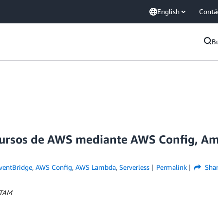
English
Contá
B
cursos de AWS mediante AWS Config, A
entBridge
,
AWS Config
,
AWS Lambda
,
Serverless
Permalink
Sha
ATAM