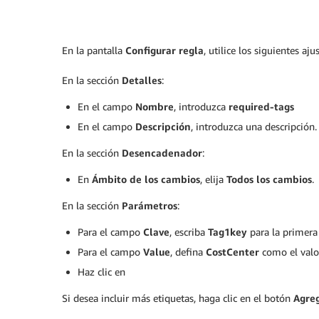
En la pantalla
Configurar regla
, utilice los siguientes ajus
En la sección
Detalles
:
En el campo
Nombre
, introduzca
required-tags
En el campo
Descripción
, introduzca una descripción.
En la sección
Desencadenador
:
En
Ámbito de los cambios
, elija
Todos los cambios
.
En la sección
Parámetros
:
Para el campo
Clave
, escriba
Tag1key
para la primera
Para el campo
Value
, defina
CostCenter
como el valor
Haz clic en
Si desea incluir más etiquetas, haga clic en el botón
Agreg