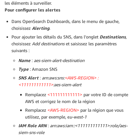
les éléments à surveiller.
Pour configurer les alertes
Dans OpenSearch Dashboards, dans le menu de gauche,
choisissez
Alerting
.
Pour ajouter les détails du SNS, dans l’onglet
Destinations
,
choisissez
Add
destinations
et saisissez les paramètres
suivants :
Name
:
aes-siem-alert-destination
Type
: Amazon SNS
SNS Alert
:
arn:aws:sns:
<AWS-REGION> :
<111111111111>
:aes-siem-alert
Remplacez
<111111111111>
par votre ID de compte
AWS et corrigez le nom de la région
Remplacez
<AWS-REGION>
par la région que vous
utilisez, par exemple, e
u-west-1
IAM Role ARN
:
arn:aws:iam::<111111111111>:role/aes-
siem-sns-role