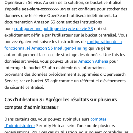
OpenSearch Service. Au sein de la solution, ce bucket centralisé
s’appelle
aes-siem-xxxxxxxx-log
et est configuré pour stocker des
données que le service OpenSearch utilisera indéfiniment. La
documentation Amazon S3 contient des instructions
pour
configurer une politique de cycle de vie S3
qui est
explicitement définie par l’utilisateur sur le bucket centralisé. Vous
pouvez également suivre les instructions de
configuration de la
fonctionnalité Amazon S3 Intelligent-Tiering
qui va gérer
automatiquement la classe de stockage des données. Une fois les
données archivées, vous pouvez utiliser
Amazon Athena
pour
interroger le bucket S3 afin d’obtenir des informations
provenant des données précédemment supprimées d’OpenSearch
Service, car ce bucket S3 agit comme un référentiel d’événements
de sécurité centralisé.
Cas d’utilisation 3 : Agréger les résultats sur plusieurs
comptes d’administrateur
Dans certains cas, vous pouvez avoir plusieurs
comptes
d’administrateur
Security Hub au sein d’une ou de plusieurs
organisations. Pour ces cas d’utilisation, vous pouvez consolider les