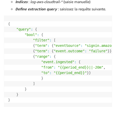
Indices
:
log-aws-cloudtrail-*
(saisie manuelle)
Define extraction query
: saisissez la requête suivante.
{
"query"
:
{
"bool"
:
{
"filter"
:
[
{
"term"
:
{
"eventSource"
:
"signin.amazona
{
"term"
:
{
"event.outcome"
:
"failure"
}
}
,

{
"range"
:
{
"event.ingested"
:
{
"from"
:
"{{period_end}}||-20m"
,

"to"
:
"{{period_end}}"
}
}
}
]
}
}
}