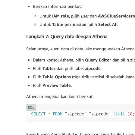
Berikan informasi berikut:
Untuk
IAM role
, pilih
user
dan
AWSGlueServicero
Untuk
Table permission
, pilih
Select All
Langkah 7: Query data dengan Athena
Selanjutnya, kueri data di data lake menggunakan Athena
Dalam konsol Athena, pilih
Query Editor
dan pilih
zi
Pilih
Tables
dan pilih tabel
zipcode
.
Pilih
Table Options
(tiga titik vertikal di sebelah kan
Pilih
Preview Table
.
Athena mengeluarkan kueri berikut:
SQL
SELECT
*
FROM
 “zipcode”
.
”zipcode” 
limit
10
;
Seperti yang Anda lihat dari tangkapan layar berikut, us