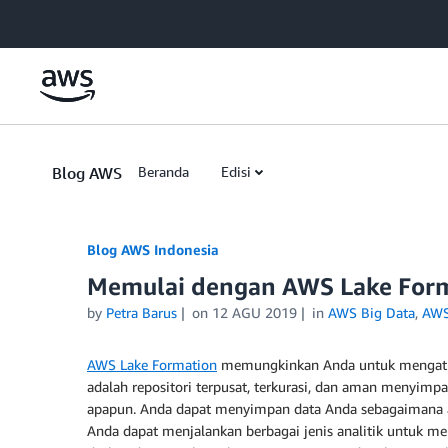
Skip to Main Content
Blog AWS
Beranda
Edisi
Blog AWS Indonesia
Memulai dengan AWS Lake For
by
Petra Barus
on
12 AGU 2019
in
AWS Big Data
,
AWS
AWS Lake Formation
memungkinkan Anda untuk mengatur
adalah repositori terpusat, terkurasi, dan aman menyimpa
apapun. Anda dapat menyimpan data Anda sebagaimana ad
Anda dapat menjalankan berbagai jenis analitik untuk m