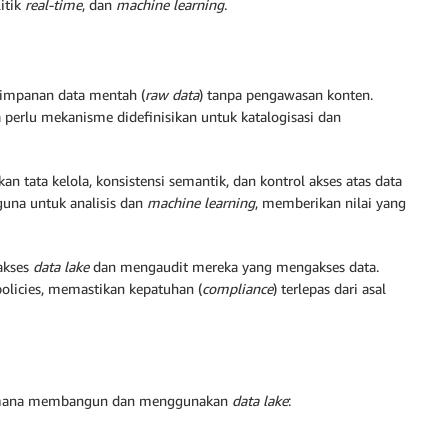
itik
real-time
, dan
machine learning
.
yimpanan data mentah (
raw data
) tanpa pengawasan konten.
perlu mekanisme didefinisikan untuk katalogisasi dan
tata kelola, konsistensi semantik, dan kontrol akses atas data
una untuk analisis dan
machine learning
, memberikan nilai yang
akses
data lake
dan mengaudit mereka yang mengakses data.
olicies, memastikan kepatuhan (
compliance
) terlepas dari asal
gaimana membangun dan menggunakan
data lake
: