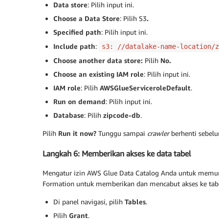
Data store
: Pilih input ini.
Choose a Data Store
: Pilih S3
.
Specified path
: Pilih input ini.
Include path
:
s3: //datalake-name-location/z
Choose another data store:
Pilih
No.
Choose an existing IAM role
: Pilih input ini.
IAM role
: Pilih
AWSGlueServiceroleDefault
.
Run on demand
: Pilih input ini.
Database
: Pilih
zipcode-db
.
Pilih
Run it now?
Tunggu sampai
crawler
berhenti sebelu
Langkah 6: Memberikan akses ke data tabel
Mengatur izin AWS Glue Data Catalog Anda untuk memun
Formation untuk memberikan dan mencabut akses ke tabe
Di panel navigasi, pilih
Tables
.
Pilih
Grant
.