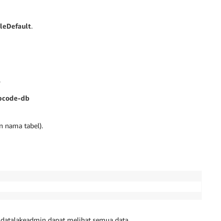
leDefault
.
.
pcode-db
an nama tabel).
er datalakeadmin dapat melihat semua data.