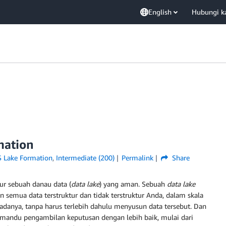
English
Hubungi k
mation
 Lake Formation
,
Intermediate (200)
Permalink
Share
 sebuah danau data (
data lake
) yang aman. Sebuah
data lake
n semua data terstruktur dan tidak terstruktur Anda, dalam skala
anya, tanpa harus terlebih dahulu menyusun data tersebut. Dan
emandu pengambilan keputusan dengan lebih baik, mulai dari