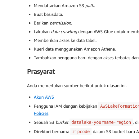
Mendaftarkan Amazon S3
path
.
Buat basisdata.
Berikan
permission
.
Lakukan
data crawling
dengan AWS Glue untuk membua
Memberikan akses ke data tabel.
Kueri data menggunakan Amazon Athena.
Tambahkan pengguna baru dengan akses terbatas dan ve
Prasyarat
Anda memerlukan sumber berikut untuk ulasan ini:
Akun AWS
Pengguna IAM dengan kebijakan
AWSLakeFormatio
Policies
.
Sebuah S3
bucket
, d
datalake-yourname-region
Direktori bernama
dalam S3 bucket baru A
zipcode