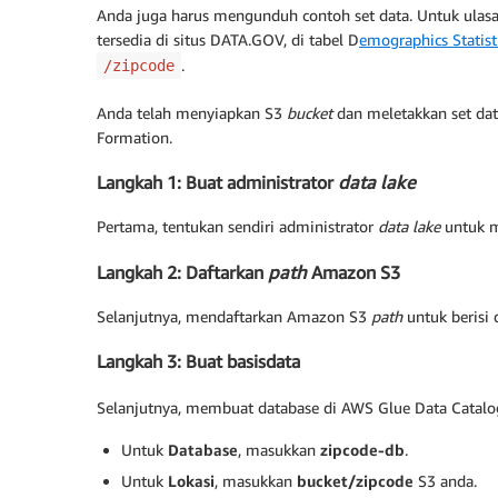
Anda juga harus mengunduh contoh set data. Untuk ulasan
tersedia di situs DATA.GOV, di tabel D
emographics Statist
.
/zipcode
Anda telah menyiapkan S3
bucket
dan meletakkan set dat
Formation.
Langkah 1: Buat administrator
data lake
Pertama, tentukan sendiri administrator
data lake
untuk m
Langkah 2: Daftarkan
path
Amazon S3
Selanjutnya, mendaftarkan Amazon S3
path
untuk berisi 
Langkah 3: Buat basisdata
Selanjutnya, membuat database di AWS Glue Data Catalo
Untuk
Database
, masukkan
zipcode-db
.
Untuk
Lokasi
, masukkan
bucket/zipcode
S3 anda.