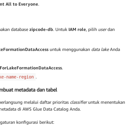
nt All to Everyone
.
nakan database
zipcode-db
. Untuk
IAM role
, pilih
user
dan
keFormationDataAccess
untuk menggunakan
data lake
Anda
ForLakeFormationDataAccess
.
.
ke-name-region
mbuat metadata dan tabel
 berlangsung melalui daftar prioritas
classifier
untuk menentukan
etadata di AWS Glue Data Catalog Anda.
turan konfigurasi berikut: