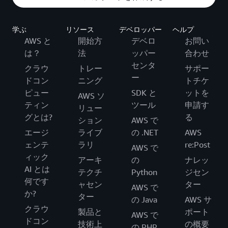
学ぶ
リソース
デベロッパー
ヘルプ
AWS と
開始方
デベロ
お問い
は？
法
ッパー
合わせ
センタ
クラウ
トレー
サポー
ー
ドコン
ニング
トチケ
ピュー
SDK と
ットを
AWS ソ
ティン
ツール
申請す
リュー
グとは?
る
ション
AWS で
エージ
ライブ
の .NET
AWS
ェンテ
ラリ
re:Post
AWS で
ィック
アーキ
の
ナレッ
AI とは
テクチ
Python
ジセン
何です
ャセン
ター
AWS で
か?
ター
の Java
AWS サ
クラウ
製品と
ポート
AWS で
ドコン
技術上
の概要
の PHP