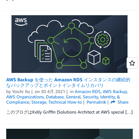
AWS Backup を使った Amazon RDS インスタンスの継続的
なバックアップとポイントインタイムリカバリ
by
Yoichi Ito
on
30 4月 2021
in
Amazon RDS
,
AWS Backup
,
AWS Organizations
,
Database
,
General
,
Security, Identity, &
Compliance
,
Storage
,
Technical How-to
Permalink
Share
このブログはKelly Griffin (Solutions Architect at AWS special […]