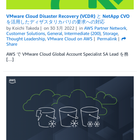
VMware Cloud Disaster Recovery (VCDR) と NetApp CVO
を活用したディザスタリカバリの要求への対応
by
Koichi Takeda
on
30 3月 2022
in
AWS Partner Network
,
Customer Solutions
,
General
,
Intermediate (200)
,
Storage
,
Thought Leadership
,
VMware Cloud on AWS
Permalink
Share
AWS で VMware Cloud Global Account Specialist SA Lead を務
[…]