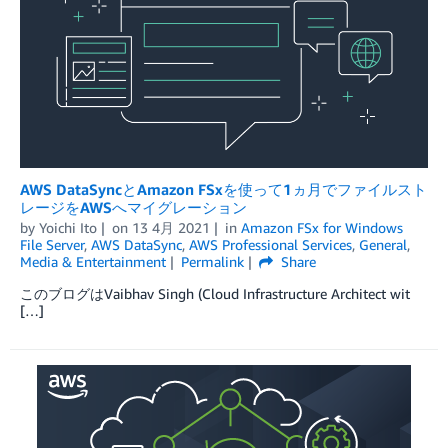
AWS DataSyncとAmazon FSxを使って1ヵ月でファイルスト
レージをAWSへマイグレーション
by
Yoichi Ito
on
13 4月 2021
in
Amazon FSx for Windows
File Server
,
AWS DataSync
,
AWS Professional Services
,
General
,
Media & Entertainment
Permalink
Share
このブログはVaibhav Singh (Cloud Infrastructure Architect wit
[…]