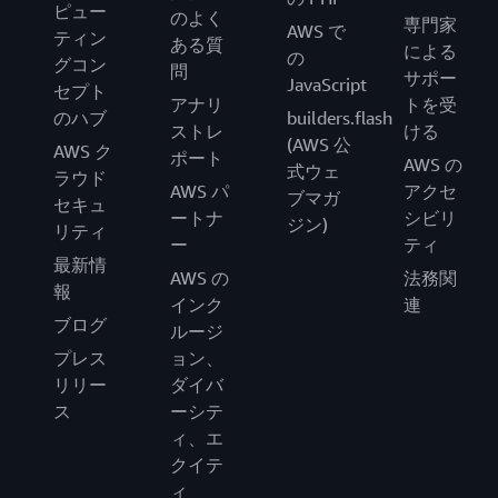
ピュー
のよく
専門家
AWS で
ティン
ある質
による
の
グコン
問
サポー
JavaScript
セプト
アナリ
トを受
のハブ
builders.flash
ストレ
ける
(AWS 公
AWS ク
ポート
AWS の
式ウェ
ラウド
AWS パ
アクセ
ブマガ
セキュ
ートナ
シビリ
ジン)
リティ
ー
ティ
最新情
AWS の
法務関
報
インク
連
ブログ
ルージ
プレス
ョン、
リリー
ダイバ
ス
ーシテ
ィ、エ
クイテ
ィ