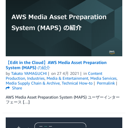
【Edit in the Cloud】AWS Media Asset Preparation
System (MAPS) の紹介
by
Takato YAMAGUCHI
on
27 4月 2021
in
Content
Production
,
Industries
,
Media & Entertainment
,
Media Services
,
Media Supply Chain & Archive
,
Technical How-to
Permalink
Share
AWS Media Asset Preparation System (MAPS) ユーザーインター
フェース […]