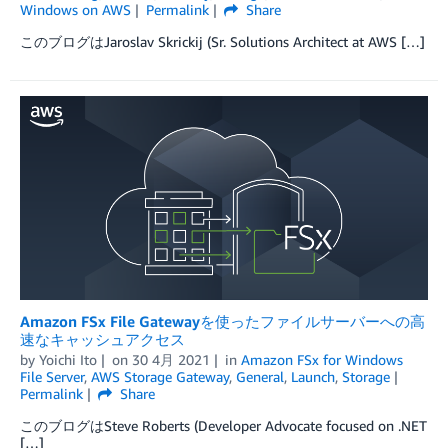
Windows on AWS
Permalink
Share
このブログはJaroslav Skrickij (Sr. Solutions Architect at AWS […]
Amazon FSx File Gatewayを使ったファイルサーバーへの高
速なキャッシュアクセス
by
Yoichi Ito
on
30 4月 2021
in
Amazon FSx for Windows
File Server
,
AWS Storage Gateway
,
General
,
Launch
,
Storage
Permalink
Share
このブログはSteve Roberts (Developer Advocate focused on .NET
[…]