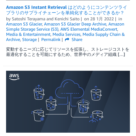
Amazon S3 Instant Retrieval はどのようにコンテンツライ
ブラリのサプライチェーンを単純化することができるか？
by
Satoshi Terayama
and
Kenichi Saito
on
28 1月 2022
in
Amazon S3 Glacier
,
Amazon S3 Glacier Deep Archive
,
Amazon
Simple Storage Service (S3)
,
AWS Elemental MediaConvert
,
Media & Entertainment
,
Media Services
,
Media Supply Chain &
Archive
,
Storage
Permalink
Share
変動するニーズに応じてリソースを拡張し、ストレージコストを
最適化することを可能にするため、世界中のメディア組織 […]