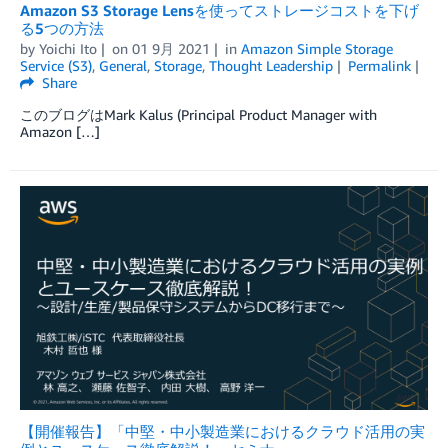
Amazon S3 Storage Lensを使ってストレージコストを下げ
る5つの方法
by
Yoichi Ito
on
01 9月 2021
in
Amazon Simple Storage
Service (S3)
,
General
,
Storage
,
Thought Leadership
Permalink
Share
このブログはMark Kalus (Principal Product Manager with
Amazon […]
【開催報告】「中堅・中小製造業におけるクラウド活用の実