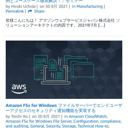
例とユースケース徹底解説！」セミナー
by
Hiroki Uchida
on
30 8月 2021
in
Manufacturing
Permalink
Share
皆様こんにちは！ アマゾンウェブサービスジャパン株式会社 ソ
リューションアーキテクトの内田です。2021年7月 […]
Amazon FSx for Windows ファイルサーバーでエンドユーザ
ーアクセスのセキュリティ通知機能を実装する
by
Yoichi Ito
on
20 8月 2021
in
Amazon CloudWatch
,
Amazon FSx for Windows File Server
,
Configuration, compliance,
and auditing
,
General
,
Security
,
Storage
,
Technical How-to
,