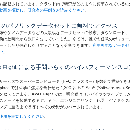
も記載されています。クラウド内で研究がどのように変革されているの
動画を視聴し
、
研究者の事例をお読みください
。
S のパブリックデータセットに無料でアクセス
像やゲノムデータなどの大規模なデータセットの検索、ダウンロード、
前は数時間から数日を要していました。今では、誰でも任意のボリュー
ードしたり保存したりすることなく分析できます。
利用可能なデータセ
い
。
ces Flight による手間いらずのハイパフォーマン
サービス型スーパーコンピュータ (HPC クラスター) を数分で構築でき
tplace では科学に焦点を合わせた 1,300 以上の SaaS (Software-as-a-
クセスできます。Alces Flight では、研究者はコンパイラやライブラ
のノードを起動できます。また、エンジニアリング、化学、ゲノミクス
ングに至るまでほぼすべての分野がカバーされています。
使用を開始してください
。