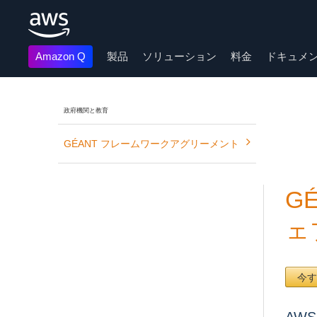
Amazon Q
製品
ソリューション
料金
ドキュメ
メインコンテンツに移動
政府機関と教育
GÉANT フレームワークアグリーメント
G
ェ
今す