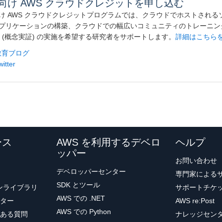
向け AWS クラウドクレジットを申し込む
け AWS クラウドクレジットプログラムでは、クラウドでホストされる
プリケーションの構築、クラウドでの幅広いコミュニティのトレーニン
oC (概念実証) の実施を希望する研究者をサポートします。
詳細はこちら
 教育ブログ
itter
ース
AWS を利用するデベロ
ヘルプ
ッパー
お問い合わせ
デベロッパーセンター
専門家による
SDK とツール
ョンライブラリ
サポートチケ
AWS での .NET
ター
AWS re:Post
AWS での Python
ある質問
ナレッジセン