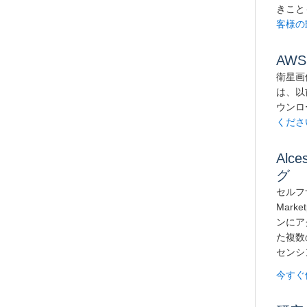
きこと
客様の
AW
衛星画
は、以
ウンロ
くださ
Al
グ
セルフ
Marke
ンにア
た複数
センシ
今すぐ