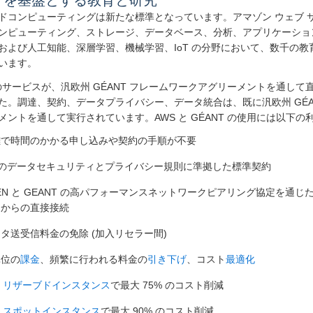
S を基盤とする教育と研究
ドコンピューティングは新たな標準となっています。アマゾン ウェブ サービ
ンピューティング、ストレージ、データベース、分析、アプリケーショ
および人工知能、深層学習、機械学習、IoT の分野において、数千の
います。
 のサービスが、汎欧州 GÉANT フレームワークアグリーメントを通し
た。調達、契約、データプライバシー、データ統合は、既に汎欧州 GÉA
メントを通して実行されています。AWS と GÉANT の使用には以下の
雑で時間のかかる申し込みや契約の手順が不要
 のデータセキュリティとプライバシー規則に準拠した標準契約
EN と GEANT の高パフォーマンスネットワークピアリング協定を通じた
クからの直接接続
タ送受信料金の免除 (加入リセラー間)
単位の
課金
、頻繁に行われる料金の
引き下げ
、コスト
最適化
2
リザーブドインスタンス
で最大 75% のコスト削減
2
スポットインスタンス
で最大 90% のコスト削減