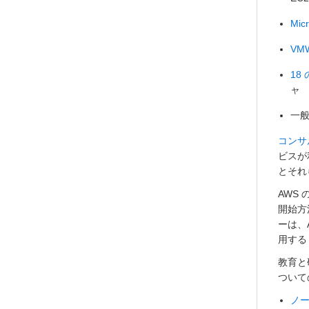
Micr
VMW
18
ャ
一般
コンサ
ビスが
とそれ
AWS
開始方
ーは、A
用する
教育と
ついて
ノ