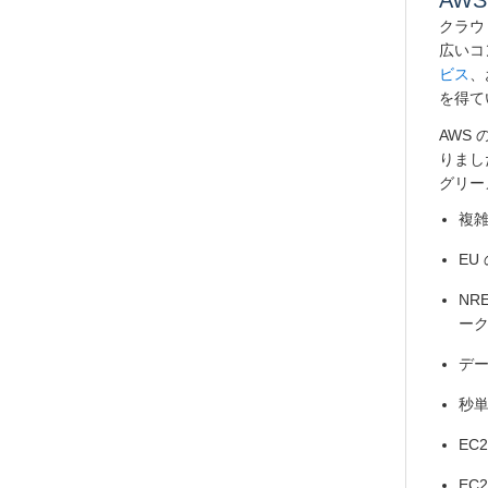
AW
クラウ
広いコ
ビス
、
を得て
AWS
りまし
グリー
複
EU
NR
ー
デー
秒
EC
EC