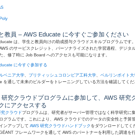
AS
Poly
と教員 – AWS Educate に今すぐご参加ください
 Educate は、学生と教員向けの助成授与クラウドスキルプログラムで
AWS のサービスクレジット、パーソナライズされた学習過程、デジタ
た、修了時に Job Board へのアクセスも可能になります。
Educate に今すぐ参加する
ルベニア大学
、
ブリティッシュコロンビア工科大学
、
ベルリンボイト大
cate を通して未来のビルダーをトレーニングしている方法を確認してく
S 研究クラウドプログラムに参加して、AWS 研究
クにアクセスする
 研究クラウド
プログラムは、研究者がサーバー管理ではなく科学研究に
ログラムです。これにより、AWS クラウドでのデータの安全性と予算
インアップして
AWS 研究クラウドハンドブック
をダウンロードしてく
GÉANT フレームワークを通して AWS のパートナーを利用した調達