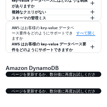
立ちます。サーバーに障害が発生した場合でも
時系列
供しています。これは災害からの自動回復に役
key-value データベースにはどのような制限
保するデータベースプロパティです。例えば、
イトル、著者、出版日などの属性があります。
データを保持できます。
立ちます。サーバーに障害が発生した場合でも
がありますか
連続してデータに複数の変更を加える場合、不
データサイズ
すべての書籍データオブジェクトには BookID と
データを保持できます。
可分性ではすべての変更が順番に行われる必要
複雑なクエリがない
いうキーがあります。BookID と関連する書籍オ
key-value データベースには、あらゆる種類のテ
顧客のメールアドレスを一意のキーとして使用
があります。1 つの変更が失敗すると、すべてが
スキーマの管理ミス
ブジェクトを key-value ストアに直接リンクでき
クノロジーの選択と同様に、ある程度のトレー
key-value データベースは複雑なクエリをサポー
する key-value ストアを考えてみましょう。メー
失敗します。
ます。また、テーブル内の BookID を検索してデ
ドオフが必要です。
トしていないため、開発者はコード内でこの問
key-value ストアの設計は、デベロッパーにスキ
AWS はお客様の key-value データベ
ルアドレスはアルファベット順に並べ替えるこ
ータを取得することもできます。また、各項目
高度な key-value データベースは、ACID をサー
題を回避する必要があります。データ操作は、
ース要件をどのようにサポートでき
すべて開く
ーマを適用するものではありません。データベ
とができるため、A-J メールリストのすべてのデ
には独自のスキーマがあるため、key-value スト
ますか
バー側でネイティブにサポートします。これに
主に get、put、delete などの単純なクエリ言語
ースプログラムのスキーマは誰でも変更できま
ータはサーバー 1 に、K-S はサーバー 2 に、と
アはさまざまな構造のデータを非常に柔軟に格
AWS はお客様の key-value データベース要
より、テーブル内およびテーブル間の複数の項
用語を使用して行われます。データにアクセス
す。開発チームは、長期的な問題を回避するた
いうように格納されます。
納できます。
件をどのようにサポートできますか
目を調整したり、変更しないといった、開発者
する前にデータをフィルタリングおよびソート
めに、データモデルを体系的に計画する必要が
のエクスペリエンスを簡素化します。トランザ
できる量には制限があります。
あります。厳密なスキーマがないということ
Amazon DynamoDB は、最も人気のある key-
クションのサポートにより、開発者は、スケー
は、消費するデータの適切な解釈 (「読み取り時
value データベースの 1 つで
、あらゆる規模で高
Amazon DynamoDB
ル、パフォーマンス、およびエンタープライズ
のスキーマ」と呼ばれることもある) がアプリケ
このコンテンツの再生に問題が発生しています。
性能アプリケーションを実行するために設計さ
の利点を、より広範なミッションクリティカル
ーションの責任であるということでもありま
ページを更新するか、数分後に再度お試しくださ
れています。
フルマネージド、マルチリージョ
なワークロードに拡張することができます。
す。
い。
ン、かつマルチアクティブのデータベース
で、
このコンテンツの再生に問題が発生しています。
次のような機能を備えています:
ページを更新するか、数分後に再度お試しくださ
い。
スケールツーゼロを含む、制限のないスケー
ラビリティと、一貫した 1 桁ミリ秒単位のレ