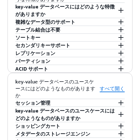
key-value データベースにはどのような特徴
がありますか
複雑なデータ型のサポート
選択したソリューションに応じて、key-value ス
テーブル結合は不要
トアは以下に示すようないくつかの追加機能を
key-value ストアは、整数やテキストなどの定義
ソートキー
提供できます。
済みのデータ型をサポートします。ただし、多
key-value データベースでは、リソースを大量に
セカンダリキーサポート
くは、配列、ネストされた辞書、画像、ビデ
使用するテーブル結合を実行する必要はありま
key-value ストアはキーをソートしてデータを体
レプリケーション
オ、半構造化データなどのより複雑なオブジェ
せん。その柔軟性により、必要なすべての情報
系的に格納し、パーティショニングを実装する
一部の key-value ストアでは、2 つ以上の異なる
パーティション
クトもサポートできます。データベースにデー
を 1 つのテーブルにまとめることができます。
ことができます。例えば、キーは次のようにソ
キーまたはセカンダリインデックスを定義して
多くの key-value ストアは、複数のストレージノ
ACID サポート
タに関するより多くの情報を提供することで、
これが、key-value ストアのパフォーマンスが非
ートできます。
同じデータにアクセスできます。例えば、主な
ード間でデータを自動的にコピーすることによ
多くの key-value ストアは、複数のストレージノ
ストレージとクエリのパフォーマンスを最適化
常に高い理由の1つです。
メールアドレスと主な電話番号ごとに顧客デー
り、組み込みのレプリケーションサポートを提
ード間でデータを自動的にコピーすることによ
不可分性、整合性、分離性、耐久性 (
ACID
) は、
key-value データベースのユースケ
アルファベット順または数字順
する余地が広がります。
タを格納できます。
供しています。これは災害からの自動回復に役
り、組み込みのレプリケーションサポートを提
ースにはどのようなものがあります
すべて開く
あらゆる状況下でデータの正確性と信頼性を確
か
立ちます。サーバーに障害が発生した場合でも
時系列
供しています。これは災害からの自動回復に役
保するデータベースプロパティです。例えば、
セッション管理
データを保持できます。
立ちます。サーバーに障害が発生した場合でも
連続してデータに複数の変更を加える場合、不
データサイズ
key-value データベースのユースケースには
データを保持できます。
可分性ではすべての変更が順番に行われる必要
ウェブアプリケーションのようなセッション指
顧客のメールアドレスを一意のキーとして使用
どのようなものがありますか
があります。1 つの変更が失敗すると、すべてが
向のアプリケーションは、ユーザーがアプリケ
する key-value ストアを考えてみましょう。メー
ショッピングカート
失敗します。
ーションにログインするとセッションを開始
key-value データベースシステムは、アプリケー
ルアドレスはアルファベット順に並べ替えるこ
メタデータのストレージエンジン
し、ユーザーがログアウトするかセッションが
ションのプライマリデータベースとして、また
ホリデーショッピングシーズン中には、e コマー
高度な key-value データベースは、ACID をサー