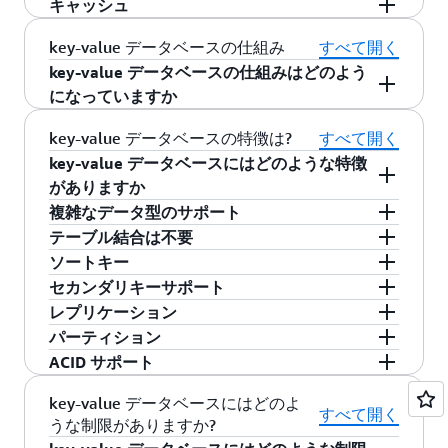
とができるため、A-J メールリストのすべてのデ
キャッシュ
タイムアウトするまでアクティブな状態にあり
はニッチな要件を処理するために使用できま
スウェブサイトが秒の単位で 10 億件単位の注文
バー側でネイティブにサポートします。これに
key-value ストアは、より高いレベルのデータア
ータはサーバー 1 に、K-S はサーバー 2 に、と
ます。この期間中、アプリケーションはすべて
す。以下に、key-value データベースのユースケ
を受けることがあります。key-value データベー
より、テーブル内およびテーブル間の複数の項
クセスのための基盤となるストレージレイヤー
key-value データベースを使用してデータを一時
key-value データベースの仕組み
すべて開く
いうように格納されます。
のユーザーセッション属性を、メインメモリ内
ースの例をいくつか示します。
スは、分散された処理とストレージを通して、
目を調整したり、変更しないといった、開発者
として機能します。例えば、リアルタイム動画
的に格納し、取り出しを高速化できます。例え
key-value データベースの仕組みはどのよう
またはデータベース内に格納します。ユーザー
数百万人の同時ユーザーにサービスを提供する
のエクスペリエンスを簡素化します。トランザ
ストリーミングやインタラクティブコンテンツ
ば、ソーシャルメディアアプリケーションに
になっていますか
セッションデータには、プロファイル情報、メ
のと同時に、大量のデータと、極めて量の多い
クションのサポートにより、開発者は、スケー
などのメディアやエンターテイメントのワーク
は、ニュースフィードコンテンツなど、頻繁に
key-value データベースは、すべてのデータを
ッセージ、パーソナライズされたデータやテー
key-value データベースの特徴は?
すべて開く
状態の変化のスケーリングを処理することがで
ル、パフォーマンス、およびエンタープライズ
ロードのスループットとコンカレンシーをスケ
アクセスされるデータを格納できます。インメ
key-value ペアのセットとして整理することで機
マ、推奨事項、ターゲット型のプロモーショ
きます。key-value ストアには、ストレージノー
key-value データベースにはどのような特徴
の利点を、より広範なミッションクリティカル
ールできます。プレイヤーデータ、セッション
モリデータキャッシュシステムも key-value スト
能します。キーは質問、値は質問に対する答え
ン、割引などが含まれている可能性がありま
ドの損失に対処することができる冗長性も組み
がありますか
なワークロードに拡張することができます。
履歴、リーダーボードを使って、数百万人の同
アを使用してアプリケーションの応答を高速化
と考えることができます。以下の例では、プラ
す。
込まれています。
時接続ユーザーに対応したゲームプラットフォ
複雑なデータ型のサポート
します。
選択したソリューションに応じて、key-value ス
イマリキーは Product ID と Type という 2 つのキ
ームを構築することもできます。
テーブル結合は不要
ユーザーセッションはそれぞれ、一意の識別子
トアは以下に示すようないくつかの追加機能を
key-value ストアは、整数やテキストなどの定義
ーを組み合わせたものです。Product ID は、項
ソートキー
を持ちます。プライマリキー以外の何かによっ
提供できます。
済みのデータ型をサポートします。ただし、多
key-value データベースでは、リソースを大量に
目が格納されるパーティションを説明するパー
セカンダリキーサポート
てセッションデータのクエリが行われることは
くは、配列、ネストされた辞書、画像、ビデ
使用するテーブル結合を実行する必要はありま
key-value ストアはキーをソートしてデータを体
ティションキーです。Type はソートキーであ
レプリケーション
ないため、セッションデータには、高速なキー
オ、半構造化データなどのより複雑なオブジェ
せん。その柔軟性により、必要なすべての情報
系的に格納し、パーティショニングを実装する
一部の key-value ストアでは、2 つ以上の異なる
り、項目をディスクに格納する順序を決定しま
パーティション
と値のストアが適しています。一般に、key-
クトもサポートできます。データベースにデー
を 1 つのテーブルにまとめることができます。
ことができます。例えば、キーは次のようにソ
キーまたはセカンダリインデックスを定義して
す。パーティションキーとソートキーを組み合
多くの key-value ストアは、複数のストレージノ
ACID サポート
value データベースは、リレーショナルデータベ
タに関するより多くの情報を提供することで、
これが、key-value ストアのパフォーマンスが非
ートできます。
同じデータにアクセスできます。例えば、主な
わせると一意のプライマリキーが形成され、デ
ード間でデータを自動的にコピーすることによ
多くの key-value ストアは、複数のストレージノ
ースよりもページあたりのオーバーヘッドが小
ストレージとクエリのパフォーマンスを最適化
常に高い理由の1つです。
メールアドレスと主な電話番号ごとに顧客デー
ータベース内の単一の値にマッピングします。
り、組み込みのレプリケーションサポートを提
ード間でデータを自動的にコピーすることによ
不可分性、整合性、分離性、耐久性 (
ACID
) は、
key-value データベースにはどのよ
すべて開く
さくなります。
アルファベット順または数字順
する余地が広がります。
タを格納できます。
供しています。これは災害からの自動回復に役
り、組み込みのレプリケーションサポートを提
うな制限がありますか?
あらゆる状況下でデータの正確性と信頼性を確
この例では、データオブジェクトブックにはタ