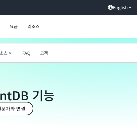
English
요금
리소스
소스
FAQ
고객
entDB 기능
전문가와 연결