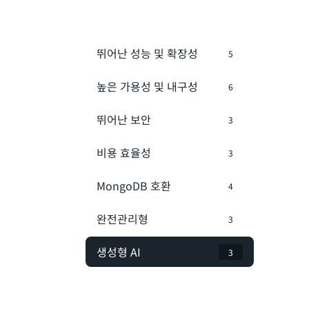
뛰어난 성능 및 확장성
5
높은 가용성 및 내구성
6
뛰어난 보안
3
비용 효율성
3
MongoDB 호환
4
완전관리형
3
생성형 AI
3